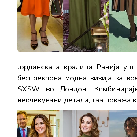
Јорданската кралица Ранија уш
беспрекорна модна визија за вр
SXSW во Лондон. Комбинирајќ
неочекувани детали, таа покажа к