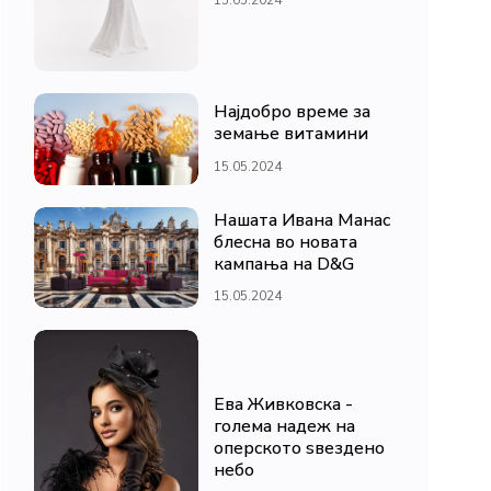
Најдобро време за
земање витамини
15.05.2024
Нашата Ивана Манас
блесна во новата
кампања на D&G
15.05.2024
Ева Живковска -
голема надеж на
оперското ѕвездено
небо