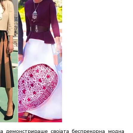
ја демонстрираше својата беспрекорна модна