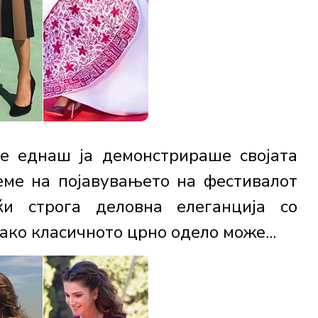
те еднаш ја демонстрираше својата
еме на појавувањето на фестивалот
и строга деловна елеганција со
ако класичното црно одело може...