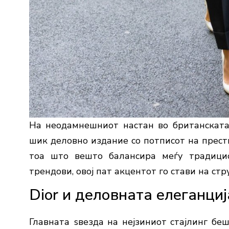
На неодамнешниот настан во британската 
шик деловно издание со потписот на прест
тоа што вешто балансира меѓу традицио
трендови, овој пат акцентот го стави на с
Dior и деловната елеганциј
Главната ѕвезда на нејзиниот стајлинг бе