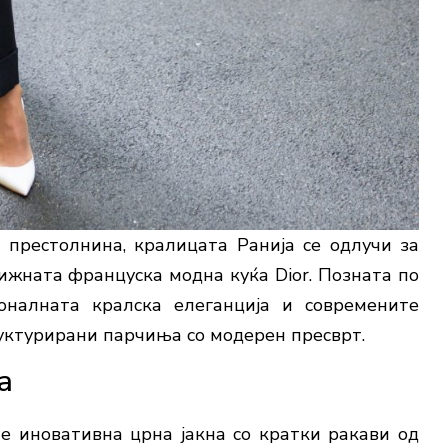
престолнина, кралицата Ранија се одлучи за
ижната француска модна куќа Dior. Позната по
налната кралска елеганција и современите
труктурирани парчиња со модерен пресврт.
а
ше иновативна црна јакна со кратки ракави од