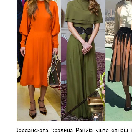
Јорданската кралица Ранија уште еднаш 