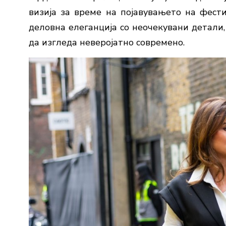
визија за време на појавувањето на фест
деловна елеганција со неочекувани детали
да изгледа неверојатно современо.