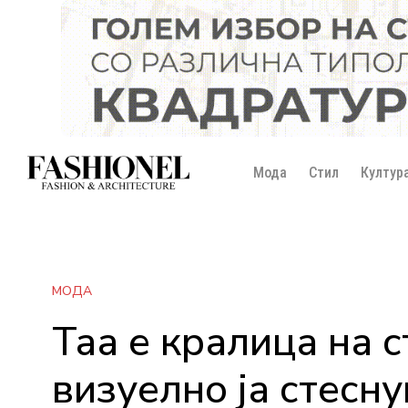
Мода
Стил
Култур
МОДА
Таа е кралица на 
визуелно ја стесн