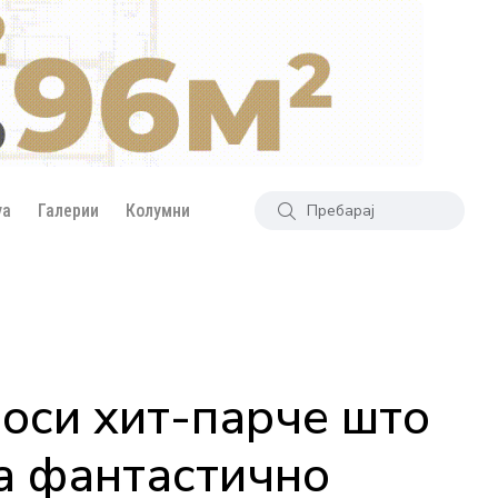
уа
Галерии
Колумни
носи хит-парче што
да фантастично