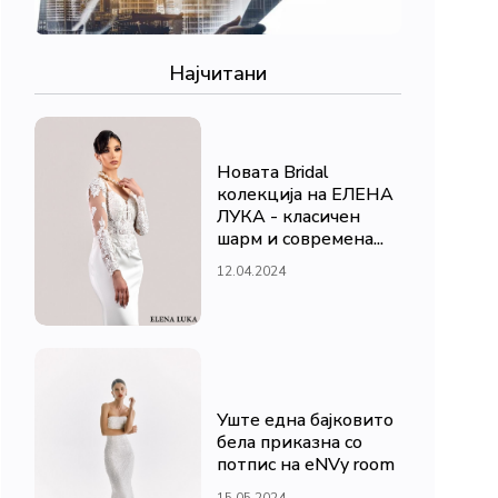
Најчитани
Новата Bridal
колекција на ЕЛЕНА
ЛУКА - класичен
шарм и современа...
12.04.2024
Уште една бајковито
бела приказна со
потпис на eNVy room
15.05.2024