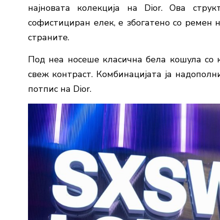
најновата колекција на Dior. Ова струк
софистициран елек, е збогатено со ремен 
страните.
Под неа носеше класична бела кошула со к
свеж контраст. Комбинацијата ја надополни
потпис на Dior.