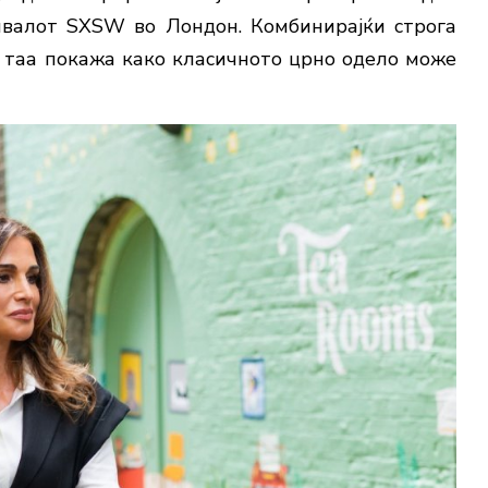
ивалот SXSW во Лондон. Комбинирајќи строга
, таа покажа како класичното црно одело може