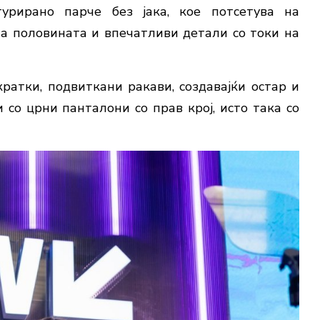
турирано парче без јака, кое потсетува на
на половината и впечатливи детали со токи на
ратки, подвиткани ракави, создавајќи остар и
 со црни панталони со прав крој, исто така со