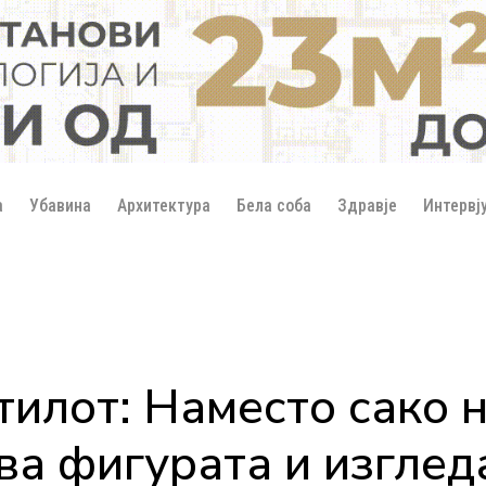
а
Убавина
Архитектура
Бела соба
Здравје
Интервј
стилот: Наместо сако 
ува фигурата и изгле