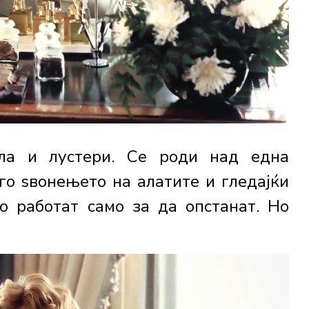
ла и лустери. Се роди над една
го ѕвонењето на алатите и гледајќи
о работат само за да опстанат. Но