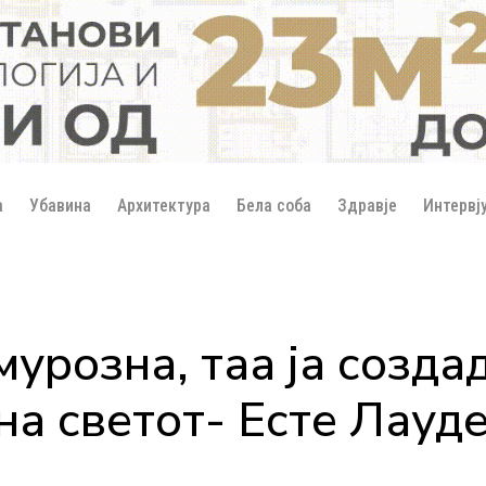
а
Убавина
Архитектура
Бела соба
Здравје
Интервј
мурозна, таа ја созда
на светот- Есте Лауд