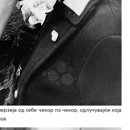
ерзија од себе чекор по чекор, одлучувајќи која
оа.