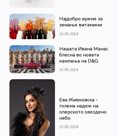
Најдобро време за
земање витамини
15.05.2024
Нашата Ивана Манас
блесна во новата
кампања на D&G
15.05.2024
Ева Живковска -
голема надеж на
оперското ѕвездено
небо
15.05.2024