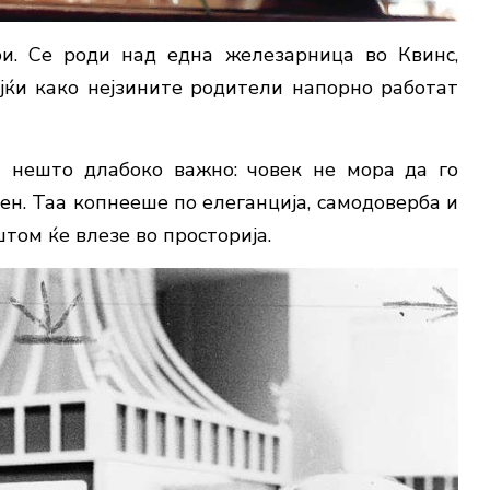
и. Се роди над една железарница во Квинс,
јќи како нејзините родители напорно работат
 нешто длабоко важно: човек не мора да го
н. Таа копнееше по елеганција, самодоверба и
том ќе влезе во просторија.