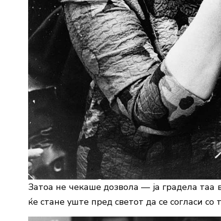
Затоа не чекаше дозвола — ја градела таа в
ќе стане уште пред светот да се согласи со т