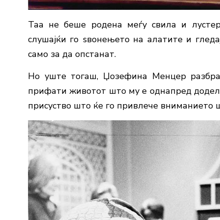
Таа не беше родена меѓу свила и лустер
слушајќи го ѕвонењето на алатите и гледа
само за да опстанат.
Но уште тогаш, Џозефина Менцер разбра
прифати животот што му е однапред доделе
присуство што ќе го привлече вниманието ш