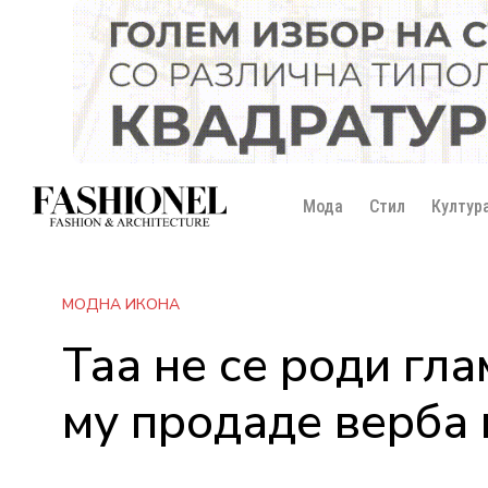
Мода
Стил
Култур
МОДНА ИКОНА
Таа не се роди гла
му продаде верба 