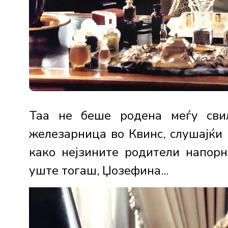
Таа не беше родена меѓу сви
железарница во Квинс, слушајќи 
како нејзините родители напорн
уште тогаш, Џозефина...