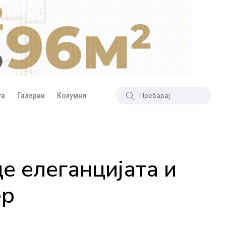
уа
Галерии
Колумни
де елеганцијата и
ер