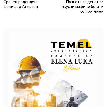
Среќен роденден
Почнете го денот со
Џенифер Анистон
вкусни мафини богати
со протеини