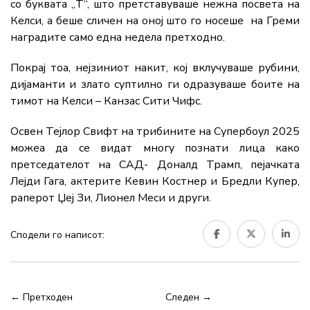
со буквата „Т“, што претставуваше нежна посвета на
Келси, а беше сличен на оној што го носеше на Греми
наградите само една недела претходно.
Покрај тоа, нејзиниот накит, кој вклучуваше рубини,
дијаманти и злато суптилно ги одразуваше боите на
тимот на Келси – Канзас Сити Чифс.
Освен Тејлор Свифт на трибините на Супербоул 2025
можеа да се видат многу познати лица како
претседателот на САД- Доналд Трамп, пејачката
Лејди Гага, актерите Кевин Костнер и Бредли Купер,
раперот Џеј Зи, Лионел Меси и други.
Сподели го написот:
← Претходен
Следен →