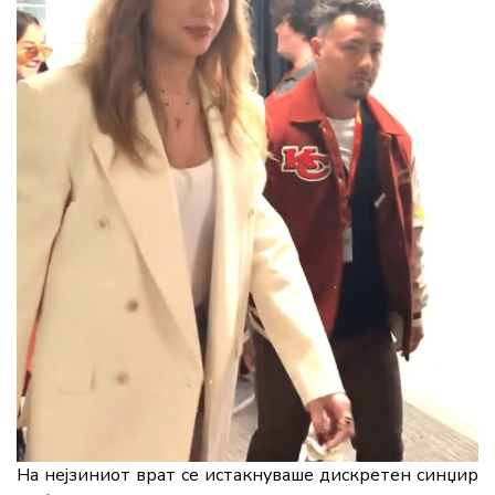
На нејзиниот врат се истакнуваше дискретен синџир