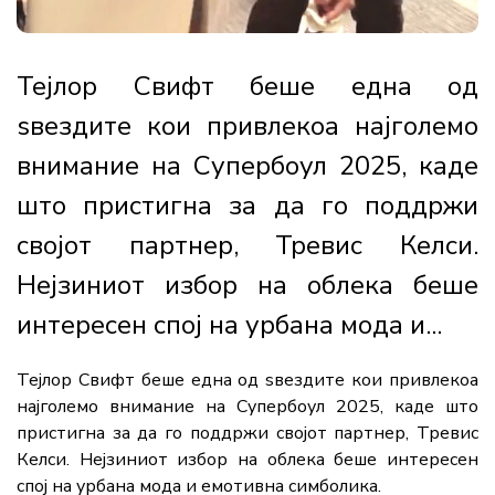
Тејлор Свифт беше една од
ѕвездите кои привлекоа најголемо
внимание на Супербоул 2025, каде
што пристигна за да го поддржи
својот партнер, Тревис Келси.
Нејзиниот избор на облека беше
интересен спој на урбана мода и...
Тејлор Свифт беше една од ѕвездите кои привлекоа
најголемо внимание на Супербоул 2025, каде што
пристигна за да го поддржи својот партнер, Тревис
Келси. Нејзиниот избор на облека беше интересен
спој на урбана мода и емотивна симболика.