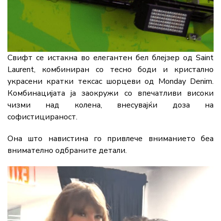
Свифт се истакна во елегантен бел блејзер од Saint
Laurent, комбиниран со тесно боди и кристално
украсени кратки тексас шорцеви од Monday Denim.
Комбинацијата ја заокружи со впечатливи високи
чизми над колена, внесувајќи доза на
софистицираност.
Она што навистина го привлече вниманието беа
внимателно одбраните детали.