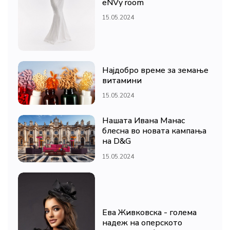
eNVy room
15.05.2024
Најдобро време за земање
витамини
15.05.2024
Нашата Ивана Манас
блесна во новата кампања
на D&G
15.05.2024
Ева Живковска - голема
надеж на оперското