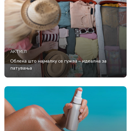
АКТУЕЛ
Облека што најмалку се гужва – идеална за
патувања