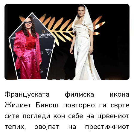
Француската филмска икона
Жилиет Бинош повторно ги сврте
сите погледи кон себе на црвениот
тепих, овојпат на престижниот