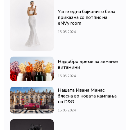
Уште една бајковито бела
приказна со потпис на
eNVy room
15.05.2024
Најдобро време за земање
витамини
15.05.2024
Нашата Ивана Манас
блесна во новата кампања
на D&G
15.05.2024