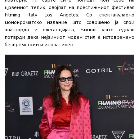
црвениот тепих, овојпат на престижниот фестивал
Filming Italy Los Angeles. Со спектакуларно
монокроматско издание што совршено ја спои
авангарда и елеганцијата, Бинош уште еднаш
потврди дека нејзиниот моден стил е истовремено
безвременски и иновативен.