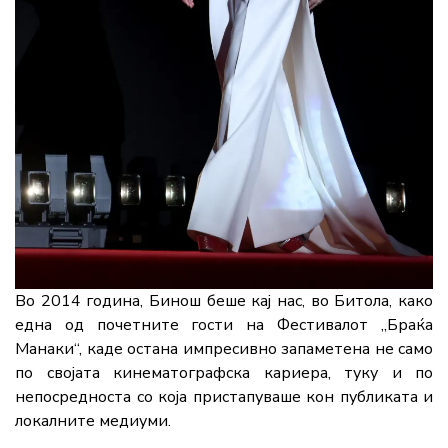
Во 2014 година, Бинош беше кај нас, во Битола, како
една од почетните гости на Фестивалот „Браќа
Манаки“, каде остана импресивно запаметена не само
по својата кинематографска кариера, туку и по
непосредноста со која пристапуваше кон публиката и
локалните медиуми.