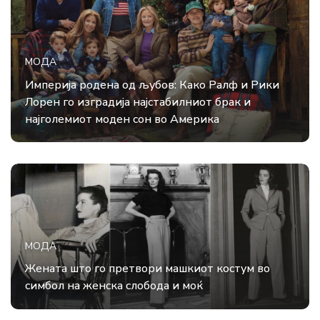
МОДА
Империја родена од љубов: Како Ралф и Рики
Лорен го изградија најстабилниот брак и
најголемиот моден сон во Америка
МОДА
Жената што го претвори машкиот костум во
симбол на женска слобода и моќ