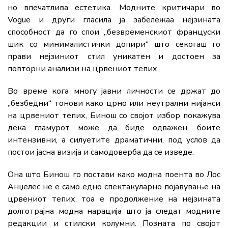
но впечатлива естетика. Модните критичари во
Vogue и други гласила ја забележаа нејзината
способност да го спои „безвременскиот француски
шик со минималистички допири“ што секогаш го
прави нејзиниот стил уникатен и достоен за
повторни анализи на црвениот тепих.
Во време кога многу јавни личности се држат до
„безбедни“ тонови како црно или неутрални нијанси
на црвениот тепих, Бинош со својот избор покажува
дека гламурот може да биде одважен, боите
интензивни, а силуетите драматични, под услов да
постои јасна визија и самодоверба да се изведе.
Она што Бинош го постави како модна поента во Лос
Анџелес не е само едно спектакуларно појавување на
црвениот тепих, тоа е продолжение на нејзината
долготрајна модна нарација што ја следат модните
редакции и стилски колумни. Позната по својот