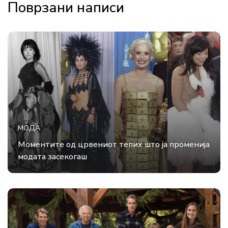
Поврзани написи
МОДА
Моментите од црвениот тепих што ја променија
модата засекогаш