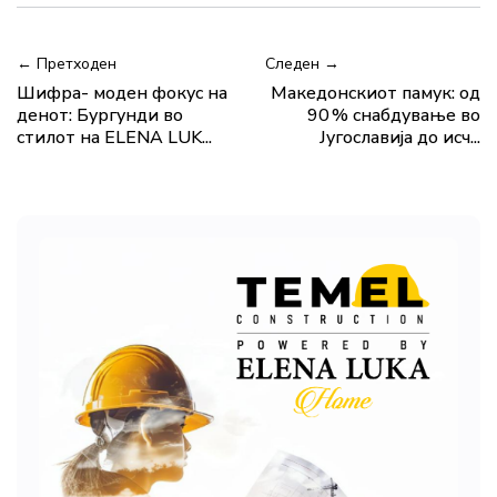
← Претходен
Следен →
Шифра- моден фокус на
Македонскиот памук: од
денот: Бургунди во
90 % снабдување во
стилот на ELENA LUK...
Југославија до исч...