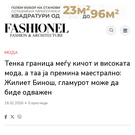
МОДА
Тенка граница меѓу кичот и високата
мода, а таа ја премина маестрално:
Жилиет Бинош, гламурот може да
биде одважен
16.02.2026
0 прегледи