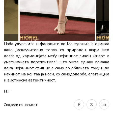
Набљудувачите и фановите во Македонија ја опишаа
како „исклучително топла, со природен шарм што
доаѓа од хармонијата меѓу нејзиниот личен живот и
уметничката перспектива“, што уште еднаш покажа
дека нејзиниот стил не е само во облеката, туку и во
начинот на кој таа ја носи, со самодоверба, елеганција
и вистинска автентичност.
Н.Т
Сподели го написот: