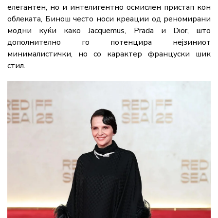
елегантен, но и интелигентно осмислен пристап кон
облеката, Бинош често носи креации од реномирани
модни куќи како Jacquemus, Prada и Dior, што
дополнително го потенцира нејзиниот
минималистички, но со карактер француски шик
стил.