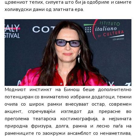
црвениот тепих, силуета што би ја одобриле и самите
холивудски дами од златната ера.
Модниот инстинкт на Бинош беше дополнително
потенциран со внимателно избрани додатоци, темни
очила со широк рамки внесуваат остар, современ
акцент, спречувајќи изгледот да прерасне во
преголема театарска костимографија, а нејзината
природна фризура, долга, рамна и лесно паѓа на
рамениците го заокружи ансамблот со ненаметлива,