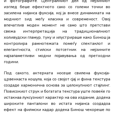
и фотографите. Централниот дел од нејзиниот
изглед беше ефектното сако со големи точки во
засилена нијанса фуксија, кој ја внесе динамиката на
модниот ѕид меѓу класика и современост. Овој
впечатлив моден момент не само што претстави
свежа интерпретација на традиционалниот
холивудски гламур, туку и илустрираше како Бинош ја
контролира рамнотежата помеѓу спектаклот и
елегантноста, стилски потсетник на нејзините
најзапаметливи модни појавувања од претходни
години.
Под сакото, актерката носеше свилена фуксија-
црвенкаста кошула, која со својот сјај и фина текстура
создаде хармонична основа за целокупниот стајлинг.
Повисокиот струк и богатата текстура уште повеќе го
истакнаа луксузниот карактер на ова издание, додека
широките панталони во истата нијанса создадоа
ефект на филмски кадар додека Бинош чекореше по