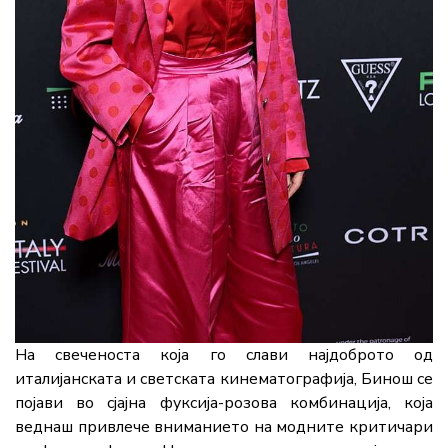
На свеченоста која го слави најдоброто од
италијанската и светската кинематографија, Бинош се
појави во сјајна фуксија-розова комбинација, која
веднаш привлече вниманието на модните критичари