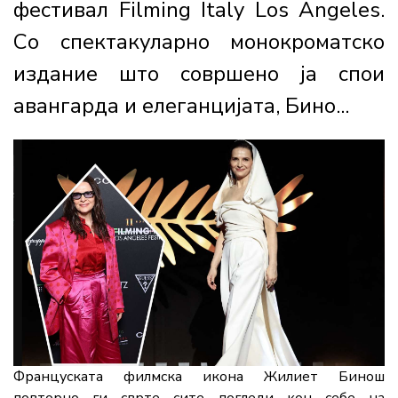
фестивал Filming Italy Los Angeles.
Со спектакуларно монокроматско
издание што совршено ја спои
авангарда и елеганцијата, Бино...
Француската филмска икона Жилиет Бинош
повторно ги сврте сите погледи кон себе на