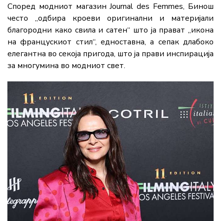
Според модниот магазин Journal des Femmes, Бинош
често „одбира кроеви оригинални и материјали
благородни како свила и сатен“ што ја прават „икона
на францускиот стил“, едноставна, а сепак длабоко
елегантна во секоја пригода, што ја прави инспирација
за многумина во модниот свет.