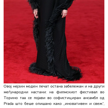
Овој нејзин моден печат остана забележан и на други
меѓународни настани: на филмскиот фестивал во
Торино таа се појави во софистициран ансамбл од
Prada што беше опишано како „иновативен и свеж“,