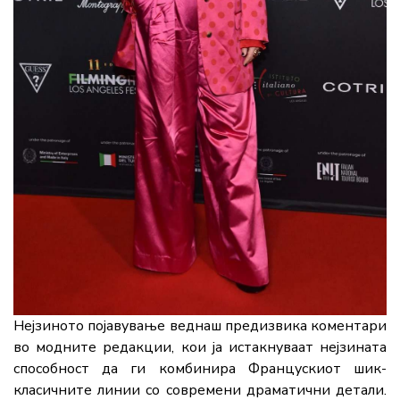
Нејзиното појавување веднаш предизвика коментари
во модните редакции, кои ја истакнуваат нејзината
способност да ги комбинира Францускиот шик-
класичните линии со современи драматични детали.