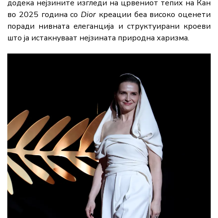
додека нејзините изгледи на црвениот тепих на Кан
во 2025 година со
Dior
креации беа високо оценети
поради нивната елеганција и структуирани кроеви
што ја истакнуваат нејзината природна харизма.