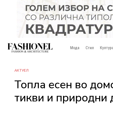
Мода
Стил
Култур
АКТУЕЛ
Топла есен во домо
тикви и природни 