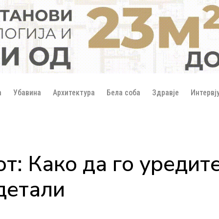
а
Убавина
Архитектура
Бела соба
Здравје
Интервј
т: Како да го уредит
детали