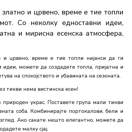
о златно и црвено, време е тие топли
мот. Со неколку едноставни идеи,
јатна и мирисна есенска атмосфера,
о и црвено, време е тие топли нијанси да ги
 идеи, можете да создадете топла, пријатна и
тува на спокојството и убавината на сезоната.
ез тикви нема вистинска есен!
н природен украс. Поставете група мали тикви
ната соба. Комбинирајте портокалови, бели и
зглед. Ако сакате нешто елегантно, можете да
одадете малку сјај.