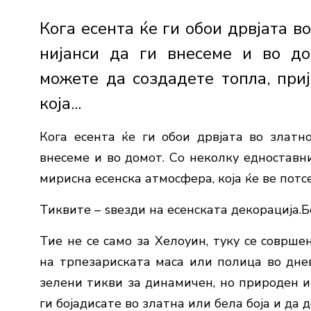
Кога есента ќе ги обои дрвјата в
нијанси да ги внесеме и во до
можете да создадете топла, при
која...
Кога есента ќе ги обои дрвјата во златн
внесеме и во домот. Со неколку едноставни
мирисна есенска атмосфера, која ќе ве потсе
Тиквите – ѕвезди на есенската декорација.Б
Тие не се само за Хелоуин, туку се соврше
на трпезариската маса или полица во днев
зелени тикви за динамичен, но природен и
ги бојадисате во златна или бела боја и да д