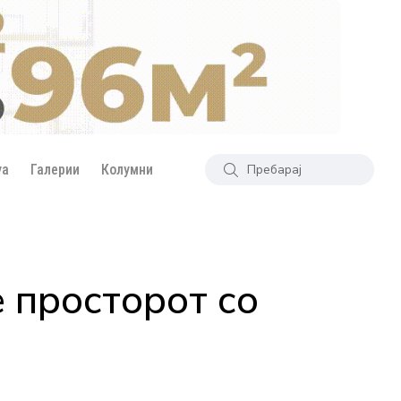
уа
Галерии
Колумни
е просторот со