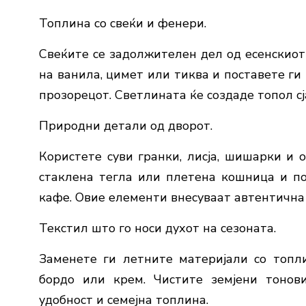
Топлина со свеќи и фенери.
Свеќите се задолжителен дел од есенскиот
на ванила, цимет или тиква и поставете ги
прозорецот. Светлината ќе создаде топол сја
Природни детали од дворот.
Користете суви гранки, лисја, шишарки и 
стаклена тегла или плетена кошница и по
кафе. Овие елементи внесуваат автентична 
Текстил што го носи духот на сезоната.
Заменете ги летните материјали со топли
бордо или крем. Чистите земјени тонов
удобност и семејна топлина.