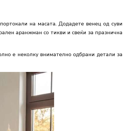
 портокали на масата. Додадете венец од суви
рален аранжман со тикви и свеќи за празнична
олно е неколку внимателно одбрани детали за