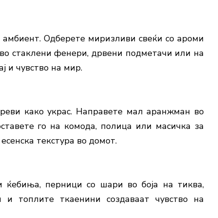
 амбиент. Одберете миризливи свеќи со ароми
 во стаклени фенери, дрвени подметачи или на
ј и чувство на мир.
ореви како украс. Направете мал аранжман во
ставете го на комода, полица или масичка за
есенска текстура во домот.
 ќебиња, перници со шари во боја на тиква,
и и топлите ткаенини создаваат чувство на