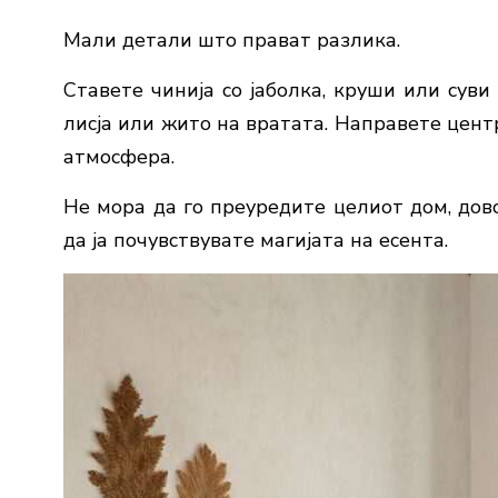
Мали детали што прават разлика.
Ставете чинија со јаболка, круши или суви
лисја или жито на вратата. Направете цент
атмосфера.
Не мора да го преуредите целиот дом, дов
да ја почувствувате магијата на есента.