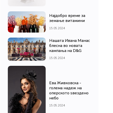
Најдобро време за
земање витамини
15.05.2024
Нашата Ивана Манас
блесна во новата
кампања на D&G
15.05.2024
Ева Живковска -
голема надеж на
оперското ѕвездено
небо
15.05.2024