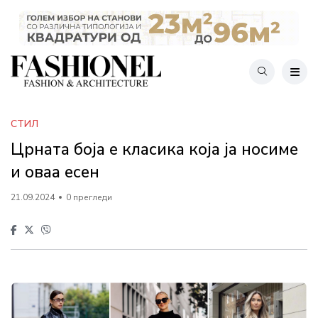
СТИЛ
Црната боја е класика која ја носиме
и оваа есен
21.09.2024
0 прегледи