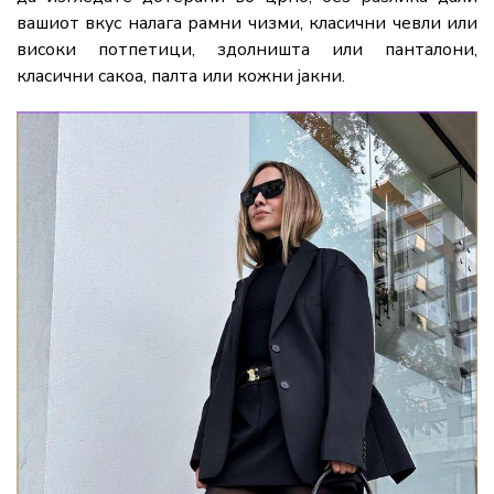
вашиот вкус налага рамни чизми, класични чевли или
високи потпетици, здолништа или панталони,
класични сакоа, палта или кожни јакни.