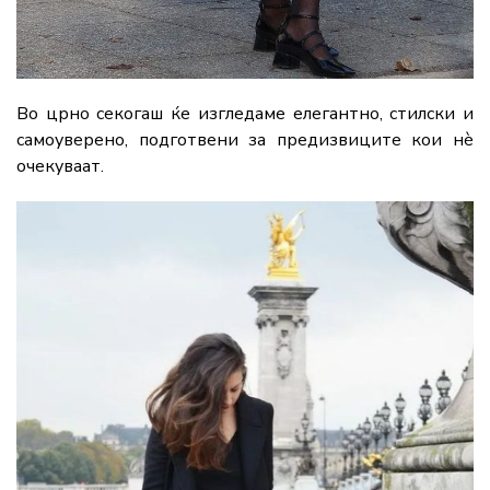
Во црно секогаш ќе изгледаме елегантно, стилски и
самоуверено, подготвени за предизвиците кои нѐ
очекуваат.