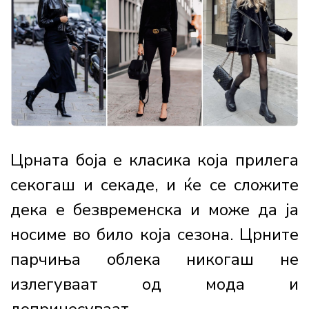
Црната боја е класика која прилега
секогаш и секаде, и ќе се сложите
дека е безвременска и може да ја
носиме во било која сезона. Црните
парчиња облека никогаш не
излегуваат од мода и
допринесуваат...