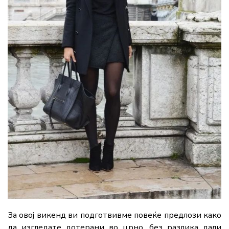
За овој викенд ви подготвивме повеќе предлози како
да изгледате дотерани во црно, без разлика дали