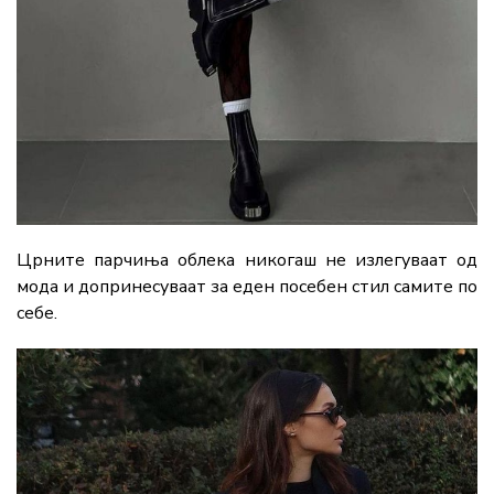
Црните парчиња облека никогаш не излегуваат од
мода и допринесуваат за еден посебен стил самите по
себе.