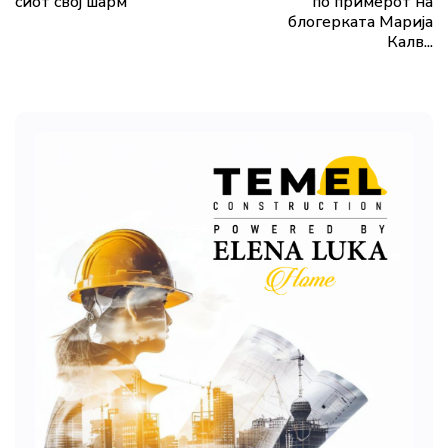
сиот свој шарм
по примерот на
блогерката Марија
Калв...