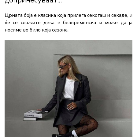
Црната боја е класика која прилега секогаш и секаде, и
ќе се сложите дека е безвременска и може да ја
носиме во било која сезона.