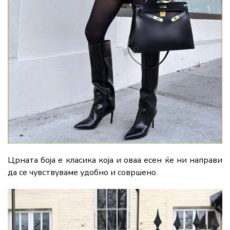
Црната боја е класика која и оваа есен ќе ни направи
да се чувствуваме удобно и совршено.