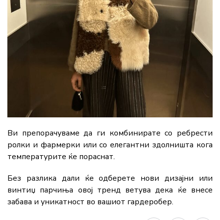
Ви препорачуваме да ги комбинирате со ребрести
ролки и фармерки или со елегантни здолништа кога
температурите ќе пораснат.
Без разлика дали ќе одберете нови дизајни или
винтиџ парчиња овој тренд ветува дека ќе внесе
забава и уникатност во вашиот гардеробер.