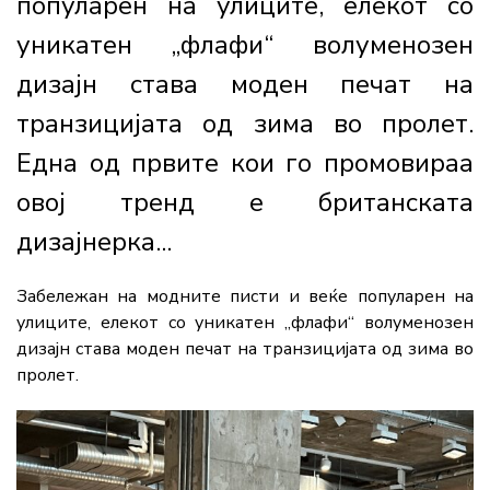
популарен на улиците, елекот со
уникатен „флафи“ волуменозен
дизајн става моден печат на
транзицијата од зима во пролет.
Една од првите кои го промовираа
овој тренд е британската
дизајнерка...
Забележан на модните писти и веќе популарен на
улиците, елекот со уникатен „флафи“ волуменозен
дизајн става моден печат на транзицијата од зима во
пролет.