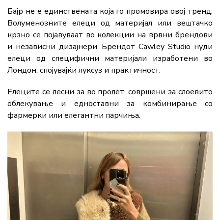
Бајр не е единствената која го промовира овој тренд.
Волуменозните елеци од материјал или вештачко
крзно се појавуваат во колекции на врвни брендови
и независни дизајнери. Брендот Cawley Studio нуди
елеци од специфични материјали изработени во
Лондон, спојувајќи луксуз и практичност.
Елеците се лесни за во пролет, совршени за слоевито
облекување и едноставни за комбинирање со
фармерки или елегантни парчиња.