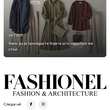
АКТУЕЛ
Како да ја пронајдете бојата што најдобро ви
стои
Следи нè