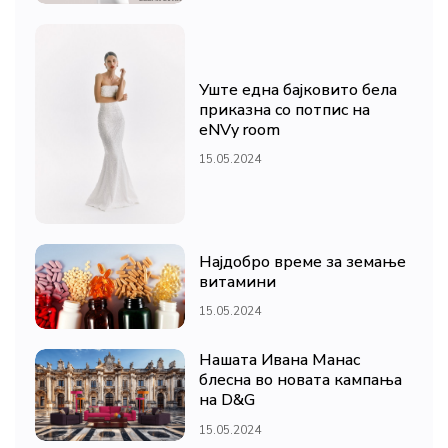
Уште една бајковито бела
приказна со потпис на
eNVy room
15.05.2024
Најдобро време за земање
витамини
15.05.2024
Нашата Ивана Манас
блесна во новата кампања
на D&G
15.05.2024