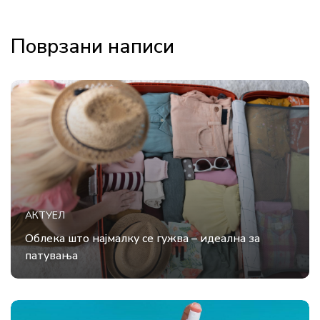
Поврзани написи
АКТУЕЛ
Облека што најмалку се гужва – идеална за
патувања