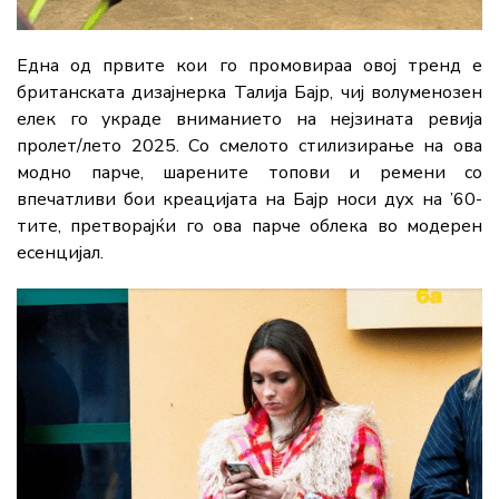
Една од првите кои го промовираа овој тренд е
британската дизајнерка Талија Бајр, чиј волуменозен
елек го украде вниманието на нејзината ревија
пролет/лето 2025. Со смелото стилизирање на ова
модно парче, шарените топови и ремени со
впечатливи бои креацијата на Бајр носи дух на ’60-
тите, претворајќи го ова парче облека во модерен
есенцијал.