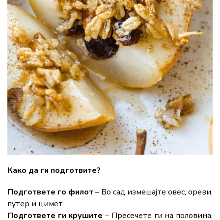
Како да ги подготвите?
Подгответе го филот
– Во сад измешајте овес, ореви,
путер и цимет.
Подгответе ги крушите
– Пресечете ги на половина,