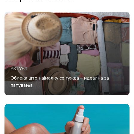
АКТУЕЛ
Облека што најмалку се гужва – идеална за
патувања