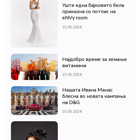
Уште една бајковито бела
приказна со потпис на
eNVy room
15.05.2024
Најдобро време за земање
витамини
15.05.2024
Нашата Ивана Манас
блесна во новата кампања
на D&G
15.05.2024