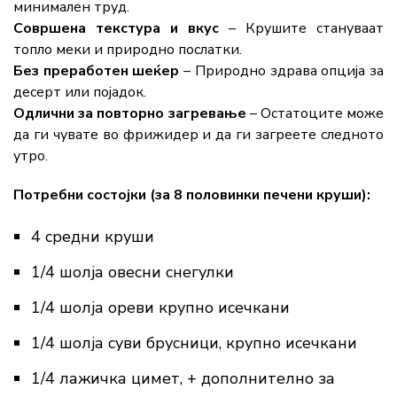
минимален труд.
Совршена текстура и вкус
– Крушите стануваат
топло меки и природно послатки.
Без преработен шеќер
– Природно здрава опција за
десерт или појадок.
Одлични за повторно загревање
– Остатоците може
да ги чувате во фрижидер и да ги загреете следното
утро.
Потребни состојки (за 8 половинки печени круши):
4 средни круши
1/4 шолја овесни снегулки
1/4 шолја ореви крупно исечкани
1/4 шолја суви брусници, крупно исечкани
1/4 лажичка цимет, + дополнително за