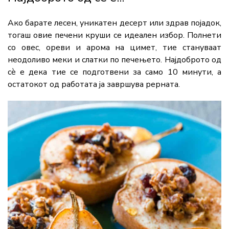
Ако барате лесен, уникатен десерт или здрав појадок,
тогаш овие печени круши се идеален избор. Полнети
со овес, ореви и арома на цимет, тие стануваат
неодоливо меки и слатки по печењето. Најдоброто од
сè е дека тие се подготвени за само 10 минути, а
остатокот од работата ја завршува рерната.