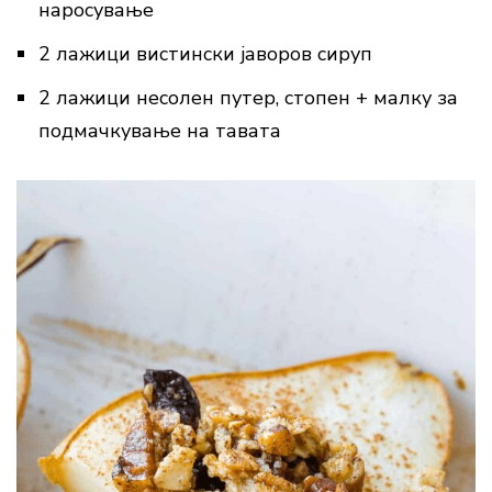
наросување
2 лажици вистински јаворов сируп
2 лажици несолен путер, стопен + малку за
подмачкување на тавата