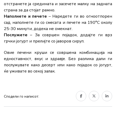
отстранете ја средината и засечете малку на задната
страна за да стојат рамно.
Наполнете и печете
– Наредете ги во огноотпорен
сад, наполнете ги со смесата и печете на 190°C околу
25-30 минути, додека не омекнат.
Послужете
– За совршен појадок, додајте ги врз
грчки јогурт и прелијте со јаворов сируп.
Овие печени круши се совршена комбинација на
едноставност, вкус и здравје. Без разлика дали ги
послужувате како десерт или како појадок со јогурт,
ќе уживате во секој залак.
Сподели го написот: