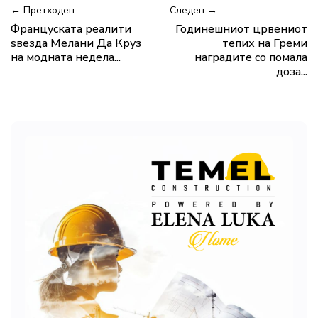
← Претходен
Следен →
Француската реалити
Годинешниот црвениот
ѕвезда Мелани Дa Круз
тепих на Греми
на модната недела...
наградите со помала
доза...