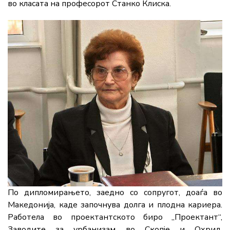
во класата на професорот Станко Клиска.
По дипломирањето, заедно со сопругот, доаѓа во
Македонија, каде започнува долга и плодна кариера.
Работела во проектантското биро „Проектант“,
Заводите за урбанизам во Скопје и Охрид,