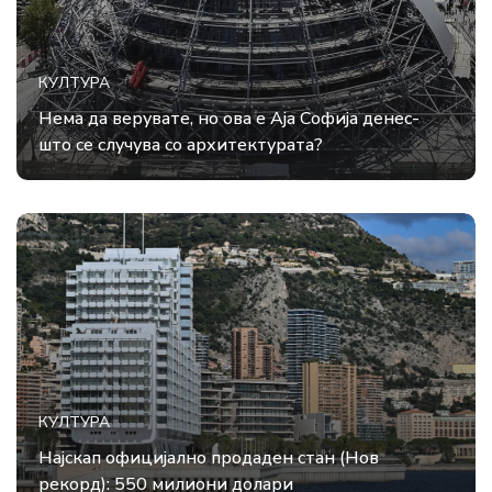
КУЛТУРА
Нема да верувате, но ова е Аја Софија денес-
што се случува со архитектурата?
КУЛТУРА
Најскап официјално продаден стан (Нов
рекорд): 550 милиони долари