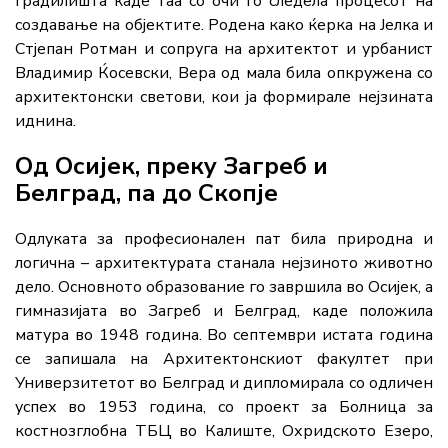
градилишта каде таа со очи го следела процесот на
создавање на објектите. Родена како ќерка на Јелка и
Стјепан Ротман и сопруга на архитектот и урбанист
Владимир Ќосевски, Вера од мала била опкружена со
архитектонски светови, кои ја формирале нејзината
иднина.
Од Осијек, преку Загреб и
Белград, па до Скопје
Одлуката за професионален пат била природна и
логична – архитектурата станала нејзиното животно
дело. Основното образование го завршила во Осијек, а
гимназијата во Загреб и Белград, каде положила
матура во 1948 година. Во септември истата година
се запишала на Архитектонскиот факултет при
Универзитетот во Белград и дипломирала со одличен
успех во 1953 година, со проект за Болница за
костнозглобна ТБЦ во Калиште, Охридското Езеро,