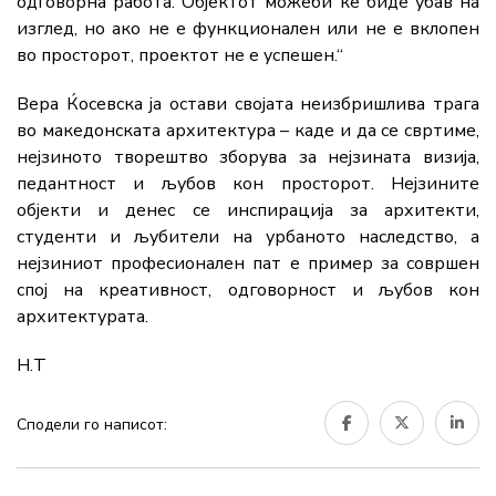
одговорна работа. Објектот можеби ќе биде убав на
изглед, но ако не е функционален или не е вклопен
во просторот, проектот не е успешен.“
Вера Ќосевска ја остави својата неизбришлива трага
во македонската архитектура – каде и да се свртиме,
нејзиното творештво зборува за нејзината визија,
педантност и љубов кон просторот. Нејзините
објекти и денес се инспирација за архитекти,
студенти и љубители на урбаното наследство, а
нејзиниот професионален пат е пример за совршен
спој на креативност, одговорност и љубов кон
архитектурата.
Н.Т
Сподели го написот: