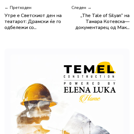
← Претходен
Следен →
Утре е Светскиот ден на
„The Tale of Silyan“ на
театарот: Драмски ќе го
Тамара Котевска—
одбележи со...
документарец од Мак...