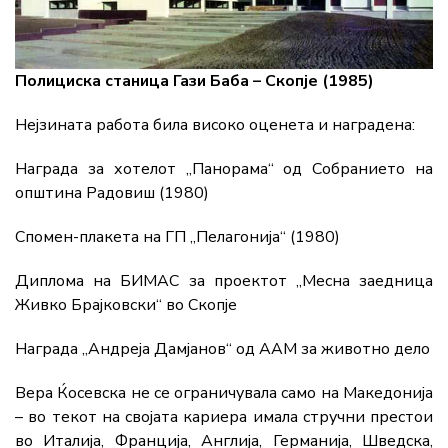
Полициска станица Гази Баба – Скопје (1985)
Нејзината работа била високо оценета и наградена:
Награда за хотелот „Панорама“ од Собранието на
општина Радовиш (1980)
Спомен-плакета на ГП „Пелагонија“ (1980)
Диплома на БИМАС за проектот „Месна заедница
Живко Брајковски“ во Скопје
Награда „Андреја Дамјанов“ од ААМ за животно дело
Вера Ќосевска не се ограничувала само на Македонија
– во текот на својата кариера имала стручни престои
во Италија, Франција, Англија, Германија, Шведска,