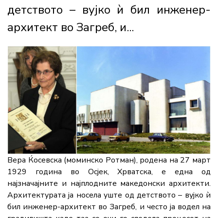
детството – вујко ѝ бил инженер-
архитект во Загреб, и...
Вера Ќосевска (моминско Ротман), родена на 27 март
1929 година во Осјек, Хрватска, е една од
најзначајните и најплодните македонски архитекти.
Архитектурата ја носела уште од детството – вујко ѝ
бил инженер-архитект во Загреб, и често ја водел на