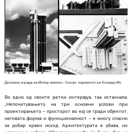
Деловна зграда на Интер-импекс- Скопје, паркингот на Холидеј Ин
Во едно од своите ретки интервјуа, таа истакнала:
„Непочитувањето на три основни услови при
проектирањето – просторот во кој се гради објектот,
неговата форма и функционалност – е многу опасно
за добар краен исход. Архитектурата е убава, но