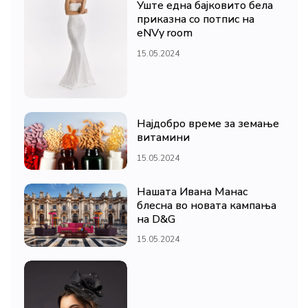
Уште една бајковито бела
приказна со потпис на
eNVy room
15.05.2024
Најдобро време за земање
витамини
15.05.2024
Нашата Ивана Манас
блесна во новата кампања
на D&G
15.05.2024