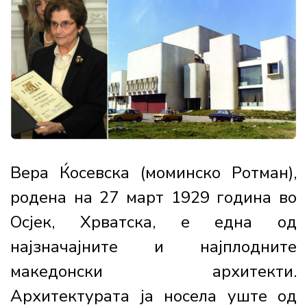
Вера Ќосевска (моминско Ротман),
родена на 27 март 1929 година во
Осјек, Хрватска, е една од
најзначајните и најплодните
македонски архитекти.
Архитектурата ја носела уште од