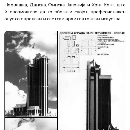
Норвешка, Данска, Финска, Јапонија и Хонг Конг, што
ѝ овозможило да го збогати својот професионален
опус со европски и светски архитектонски искуства.