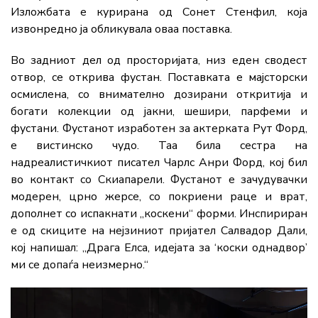
Изложбата е курирана од
Сонет Стенфил
, која
извонредно ја обликувала оваа поставка.
Во задниот дел од просторијата, низ еден сводест
отвор, се открива фустан. Поставката е мајсторски
осмислена, со внимателно дозирани откритија и
богати колекции од јакни, шешири, парфеми и
фустани. Фустанот изработен за актерката
Рут Форд
,
е вистинско чудо. Таа била сестра на
надреалистичкиот писател
Чарлс Анри Форд
, кој бил
во контакт со Скиапарели. Фустанот е зачудувачки
модерен, црно жерсе, со покриени раце и врат,
дополнет со испакнати „коскени“ форми. Инспириран
е од скиците на нејзиниот пријател
Салвадор Дали
,
кој напишал: „Драга Елса, идејата за ‘коски однадвор’
ми се допаѓа неизмерно.“