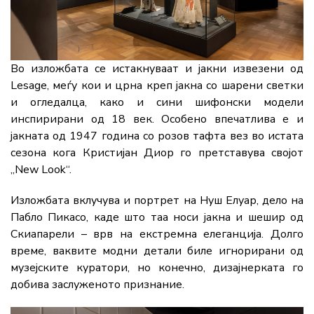
Во изложбата се истакнуваат и јакни извезени од
Lesage, меѓу кои и црна креп јакна со шарени светки
и огледалца, како и сини шифонски модели
инспирирани од 18 век. Особено впечатлива е и
јакната од 1947 година со розов тафта вез во истата
сезона кога
Кристијан Диор
го претставува својот
„New Look“.
Изложбата вклучува и портрет на
Нуш Елуар
, дело на
Пабло Пикасо
, каде што таа носи јакна и шешир од
Скиапарели – врв на екстремна елеганција. Долго
време, ваквите модни детали биле игнорирани од
музејските куратори, но конечно, дизајнерката го
добива заслуженото признание.