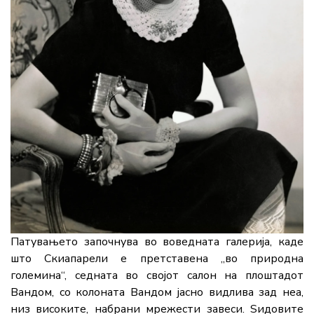
Патувањето започнува во воведната галерија, каде
што Скиапарели е претставена „во природна
големина“, седната во својот салон на плоштадот
Вандом, со колоната Вандом јасно видлива зад неа,
низ високите, набрани мрежести завеси. Ѕидовите