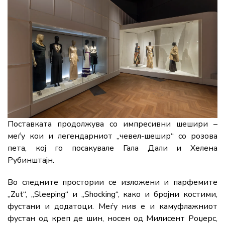
Поставката продолжува со импресивни шешири –
меѓу кои и легендарниот „чевел-шешир“ со розова
пета, кој го посакувале
Гала Дали
и
Хелена
Рубинштајн
.
Во следните простории се изложени и парфемите
„Zut“, „Sleeping“ и „Shocking“, како и бројни костими,
фустани и додатоци. Меѓу нив е и камуфлажниот
фустан од креп де шин, носен од
Милисент Роџерс
,