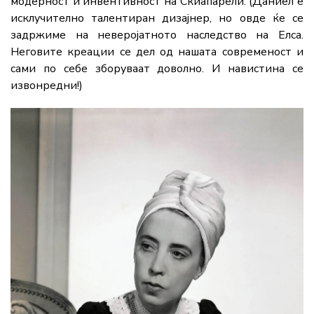
модерност и инвентивност на Скиапарели. (Даниел е
исклучително талентиран дизајнер, но овде ќе се
задржиме на неверојатното наследство на Елса.
Неговите креации се дел од нашата современост и
сами по себе зборуваат доволно. И навистина се
извонредни!)