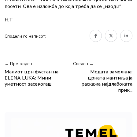
посети. Ова е изложба до која треба да се „изоди“.
Н.Т
Сподели го написот:
← Претходен
Следен →
Малиот црн фустан на
Модата замолкна:
ELENA LUKA: Мини
црната мантиља ја
уметност засекогаш
раскажа најдлабоката
прик...