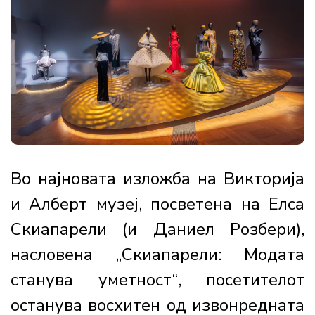
Во најновата изложба на Викторија
и Алберт музеј, посветена на Елса
Скиапарели (и Даниел Розбери),
насловена „Скиапарели: Модата
станува уметност“, посетителот
останува восхитен од извонредната