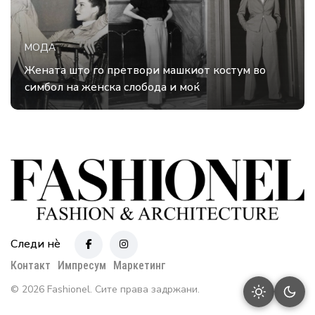
МОДА
Жената што го претвори машкиот костум во
симбол на женска слобода и моќ
Следи нè
Контакт
Импресум
Маркетинг
© 2026 Fashionel. Сите права задржани.