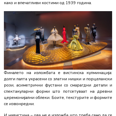
како и впечатливи костими од 1939 година.
Финалето на изложбата е вистинска кулминација:
долги палта украсени со златни нишки и порцелански
рози, асиметрични фустани со смарагдни детали и
спектакуларни форми што потсетуваат на древни
церемонијални облеки. Боите, текстурите и формите
се извонредни.
И навистина – ова не е изложба што треба само да се