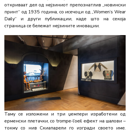
откриваат дел од нејзиниот препознатлив „новински
принт“ од 1935 година, со исечоци од „Women’s Wear
Daily“ и други публикации, каде што на секоја
страница се бележат нејзините иновации.
Таму се изложени и три џемпери изработени од
ерменски плетачки, со trompe-l’oeil ефект на шалови –
токму со нив Скиапарели го изгради своето име.