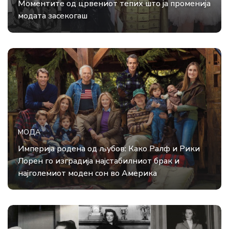
Моментите од црвениот тепих што ја променија
модата засекогаш
МОДА
Империја родена од љубов: Како Ралф и Рики
Лорен го изградија најстабилниот брак и
најголемиот моден сон во Америка