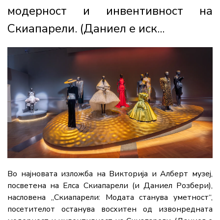
модерност и инвентивност на
Скиапарели. (Даниел е иск...
Во најновата изложба на
Викторија и Алберт музеј
,
посветена на
Елса Скиапарели
(и
Даниел Розбери
),
насловена „Скиапарели: Модата станува уметност“,
посетителот останува восхитен од извонредната