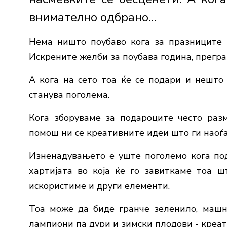
внимателно одбрано...
Нема ништо поубаво кога за празниците ќ
Искрените желби за поубава година, прегра
А кога на сето тоа ќе се подари и нешто
станува поголема.
Кога зборуваме за подароците често разм
помош ни се креативните идеи што ги наоѓ
Изненадувањето е уште поголемо кога под
хартијата во која ќе го завиткаме тоа 
искористиме и други елементи.
Тоа може да биде гранче зеленило, машн
лампиони па дури и зимски плодови - креат