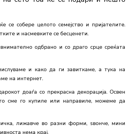
е се собере целото семејство и пријателите.
тките и насмевките се бесценети.
 внимателно одбрано и со драго срце среќата
ислуваме и како да ги завиткаме, а тука на
аме на интернет.
арокот доаѓа со прекрасна декорација. Освен
што сме го купиле или направиле, можеме да
ичка, лижавче во разни форми, ѕвонче, мини
ивноста нема крај.