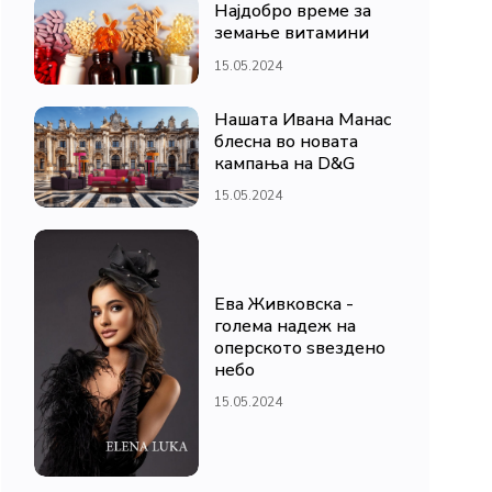
Најдобро време за
земање витамини
15.05.2024
Нашата Ивана Манас
блесна во новата
кампања на D&G
15.05.2024
Ева Живковска -
голема надеж на
оперското ѕвездено
небо
15.05.2024