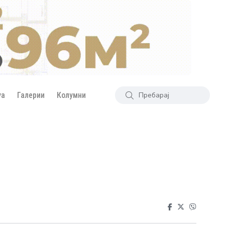
уа
Галерии
Колумни