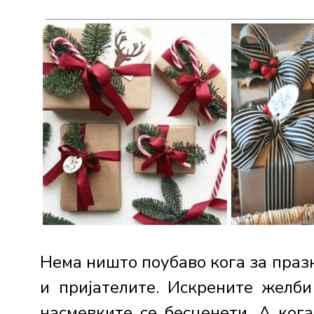
Нема ништо поубаво кога за празн
и пријателите. Искрените желби
насмевките се бесценети. А ког