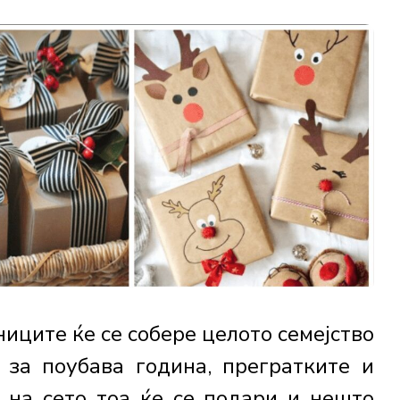
иците ќе се собере целото семејство
 за поубава година, прегратките и
а на сето тоа ќе се подари и нешто