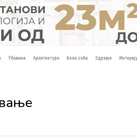
а
Убавина
Архитектура
Бела соба
Здравје
Интервј
ување