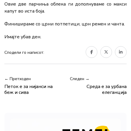
Овие две парчиња облека ги дополнуваме со макси
капут во иста боја.
Финишираме со црни потпетици, црн ремен и чанта.
Имајте убав ден.
Сподели го написот:
← Претходен
Следен →
Петок е за нијанси на
Среда е за урбана
беж и сива
елеганција