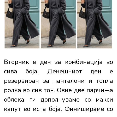
Вторник е ден за комбинација во
сива боја. Денешниот ден е
резервиран за панталони и топла
ролка во сив тон. Овие две парчиња
облека ги дополнуваме со макси
капут во иста боја. Финишираме со