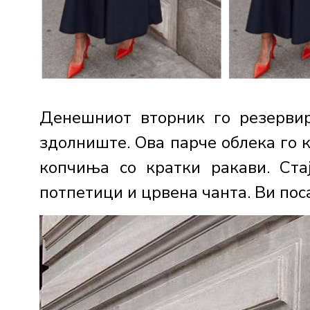
Денешниот вторник го резервир
здолниште. Ова парче облека го 
копчиња со кратки ракави. Ст
потпетици и црвена чанта. Ви поса