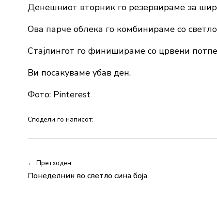
Денешниот вторник го резервираме за широ
Ова парче облека го комбинираме со светло
Стајлингот го финишираме со црвени потпе
Ви посакуваме убав ден.
Фото: Pinterest
Сподели го написот:
← Претходен
Понеделник во светло сина боја