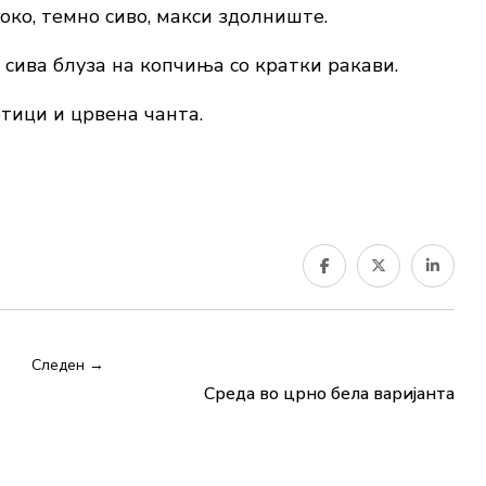
ко, темно сиво, макси здолниште.
 сива блуза на копчиња со кратки ракави.
тици и црвена чанта.
Следен →
Среда во црно бела варијанта