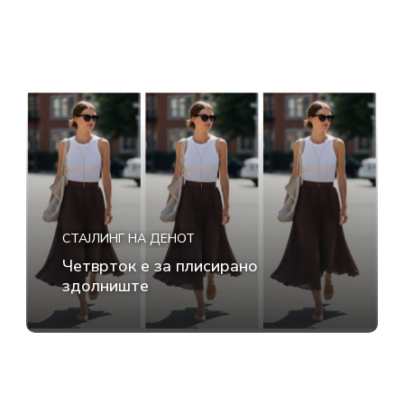
СТАЈЛИНГ НА ДЕНОТ
Четврток е за плисирано
здолниште