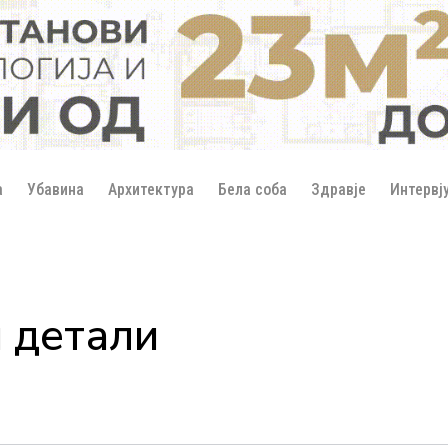
а
Убавина
Архитектура
Бела соба
Здравје
Интервј
 детали