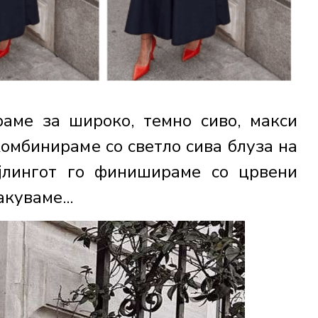
аме за широко, темно сиво, макси
комбинираме со светло сива блуза на
ајлингот го финишираме со црвени
куваме...