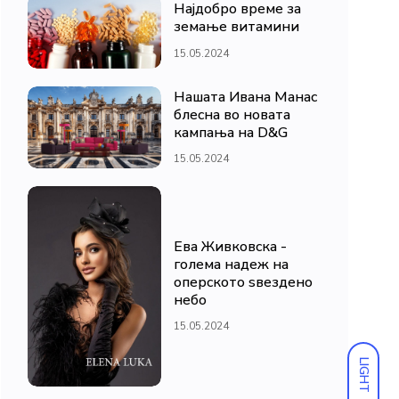
Најдобро време за
земање витамини
15.05.2024
Нашата Ивана Манас
блесна во новата
кампања на D&G
15.05.2024
Ева Живковска -
голема надеж на
оперското ѕвездено
небо
15.05.2024
LIGHT