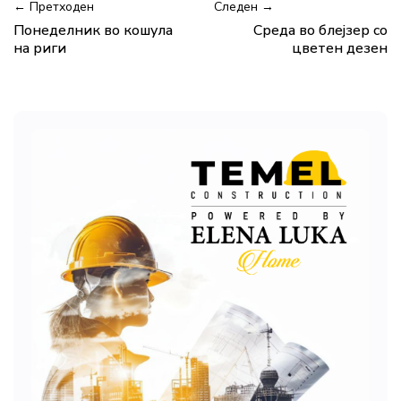
← Претходен
Следен →
Понеделник во кошула
Среда во блејзер со
на риги
цветен дезен