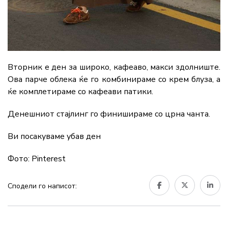
Вторник е ден за широко, кафеаво, макси здолниште.
Ова парче облека ќе го комбинираме со крем блуза, а
ќе комплетираме со кафеави патики.
Денешниот стајлинг го финишираме со црна чанта.
Ви посакуваме убав ден
Фото: Pinterest
Сподели го написот: