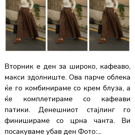
Вторник е ден за широко, кафеаво,
макси здолниште. Ова парче облека
ќе го комбинираме со крем блуза, а
ќе комплетираме со кафеави
патики. Денешниот стајлинг го
финишираме со црна чанта. Ви
посакуваме убав ден Фото:...