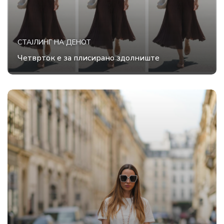
СТАЈЛИНГ НА ДЕНОТ
Четврток е за плисирано здолниште