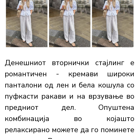
Денешниот вторнички стајлинг е
романтичен - кремави широки
панталони од лен и бела кошула со
пуфкасти ракави и на врзување во
предниот дел. Опуштена
комбинација во којашто
релаксирано можете да го поминете