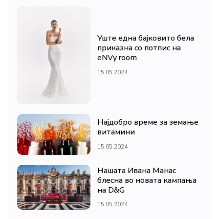
Уште една бајковито бела
приказна со потпис на
eNVy room
15.05.2024
Најдобро време за земање
витамини
15.05.2024
Нашата Ивана Манас
блесна во новата кампања
на D&G
15.05.2024