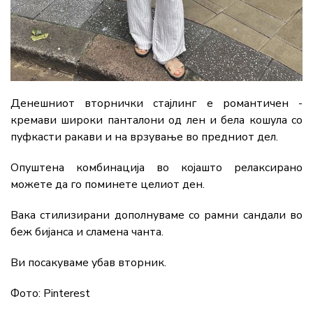
Денешниот вторнички стајлинг е романтичен -
кремави широки панталони од лен и бела кошула со
пуфкасти ракави и на врзување во предниот дел.
Опуштена комбинација во којашто релаксирано
можете да го поминете целиот ден.
Вака стилизирани дополнуваме со рамни сандали во
беж бијанса и сламена чанта.
Ви посакуваме убав вторник.
Фото: Pinterest