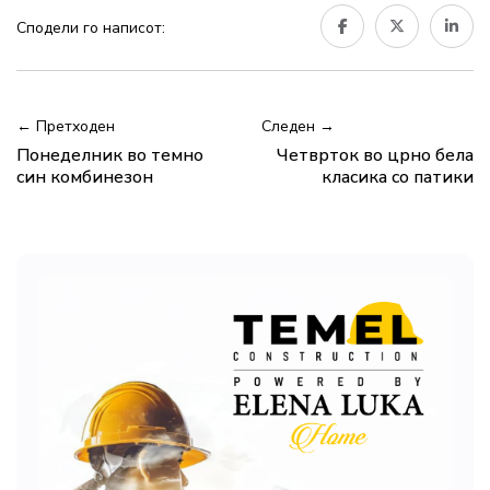
Сподели го написот:
← Претходен
Следен →
Понеделник во темно
Четврток во црно бела
син комбинезон
класика со патики