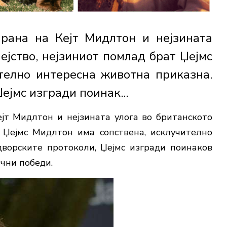
ирана на Кејт Мидлтон и нејзината
ејство, нејзиниот помлад брат Џејмс
телно интересна животна приказна.
ејмс изгради поинак...
ејт Мидлтон и нејзината улога во британското
т Џејмс Мидлтон има сопствена, исклучително
ворските протоколи, Џејмс изгради поинаков
ични победи.