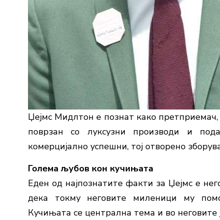
Џејмс Мидлтон е познат како претприемач, 
поврзан со луксузни производи и под
комерцијално успешни, тој отворено зборув
Голема љубов кон кучињата
Еден од најпознатите факти за Џејмс е нег
дека токму неговите миленици му помо
Кучињата се централна тема и во неговите ј