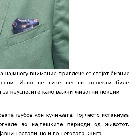
а најмногу внимание привлече со својот бизнис
ароци. Иако не сите негови проекти биле
а за неуспесите како важни животни лекции.
овата љубов кон кучињата. Тој често истакнува
гнале во најтешките периоди од животот.
авни настапи, но и во неговата книга.