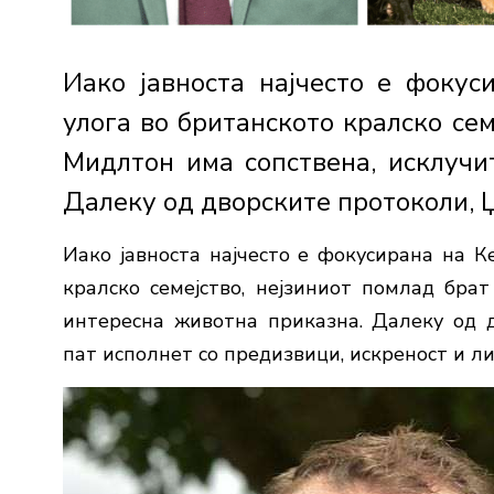
Иако јавноста најчесто е фокус
улога во британското кралско сем
Мидлтон има сопствена, исклучи
Далеку од дворските протоколи, Џ
Иако јавноста најчесто е фокусирана на К
кралско семејство, нејзиниот помлад бра
интересна животна приказна. Далеку од д
пат исполнет со предизвици, искреност и л