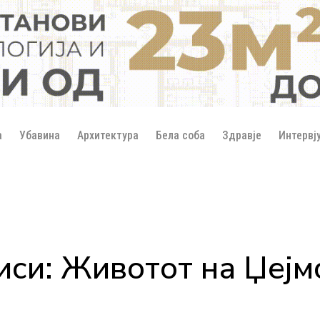
а
Убавина
Архитектура
Бела соба
Здравје
Интервј
иси: Животот на Џеј