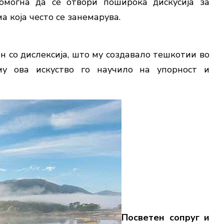
помогна да се отвори поширока дискусија за
а која често се занемарува.
ен со дислексија, што му создавало тешкотии во
му ова искуство го научило на упорност и
Посветен сопруг и