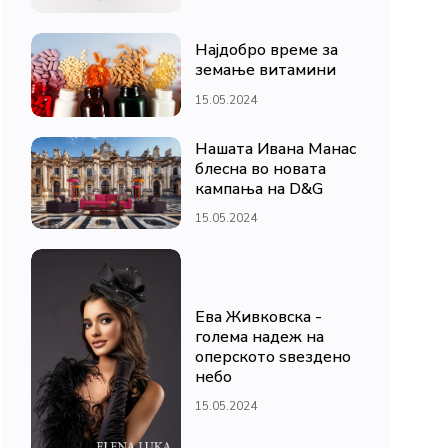
Најдобро време за
земање витамини
15.05.2024
Нашата Ивана Манас
блесна во новата
кампања на D&G
15.05.2024
Ева Живковска -
голема надеж на
оперското ѕвездено
небо
15.05.2024