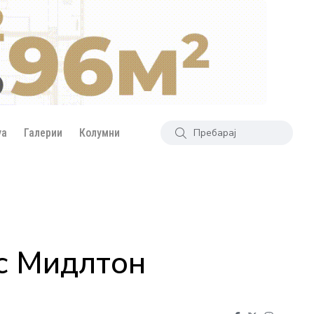
уа
Галерии
Колумни
мс Мидлтон