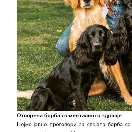
Отворена борба со менталното здравје
Џејмс јавно проговори за својата борба со