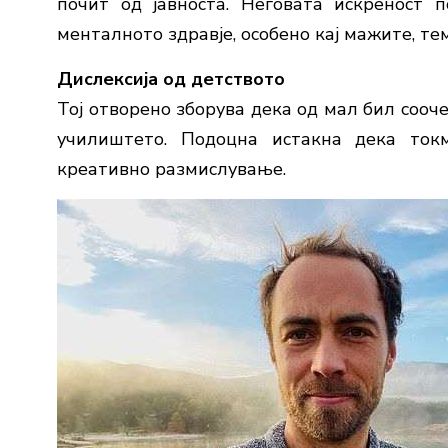
почит од јавноста. Неговата искреност 
менталното здравје, особено кај мажите, тем
Дислексија од детството
Тој отворено зборува дека од мал бил сооч
училиштето. Подоцна истакна дека ток
креативно размислување.