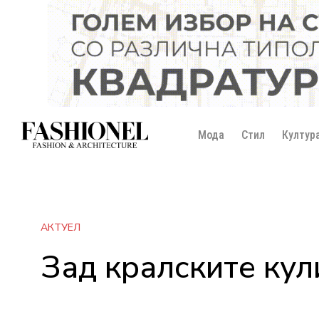
Мода
Стил
Култур
АКТУЕЛ
Зад кралските кул