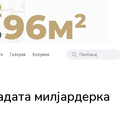
уа
Галерии
Колумни
ладата милјардерка