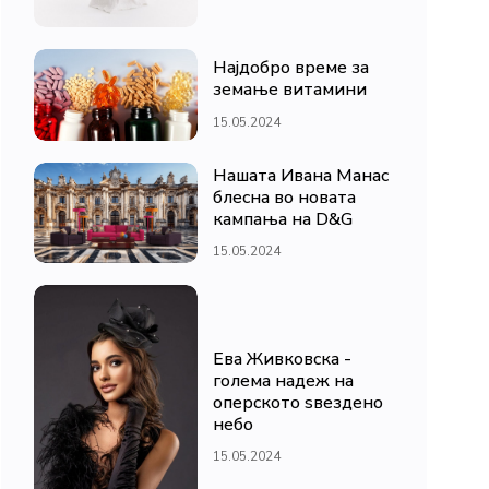
Најдобро време за
земање витамини
15.05.2024
Нашата Ивана Манас
блесна во новата
кампања на D&G
15.05.2024
Ева Живковска -
голема надеж на
оперското ѕвездено
небо
15.05.2024