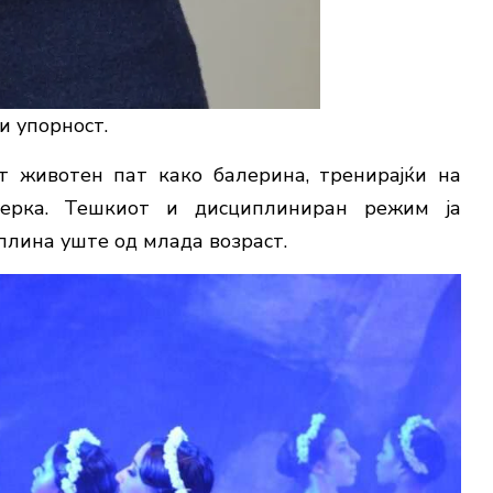
и упорност.
от животен пат како балерина, тренирaјќи на
џерка. Тешкиот и дисциплиниран режим ја
плина уште од млада возраст.