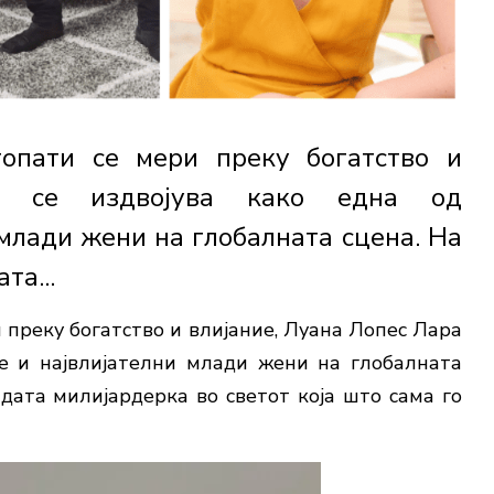
топати се мери преку богатство и
а се издвојува како една од
 млади жени на глобалната сцена. На
та...
и преку богатство и влијание, Луана Лопес Лара
те и највлијателни млади жени на глобалната
адата милијардерка во светот која што сама го