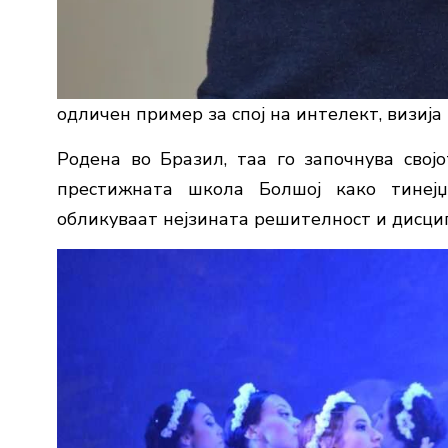
одличен пример за спој на интелект, визија 
Родена во Бразил, таа го започнува свој
престижната школа Болшој како тинеј
обликуваат нејзината решителност и дисци