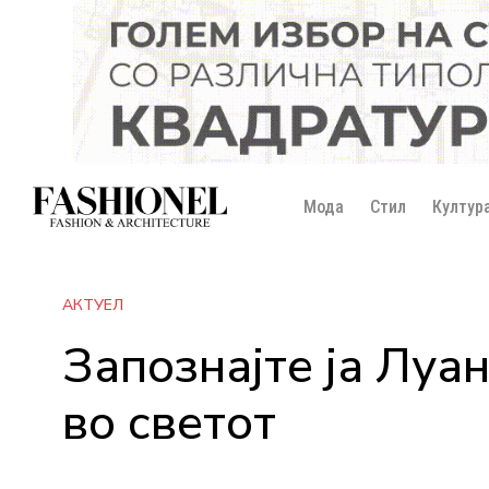
Мода
Стил
Култур
АКТУЕЛ
Запознајте ја Луа
во светот