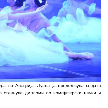
а во Австрија, Луана ја продолжува својата
о стекнува дипломи по компјутерски науки и