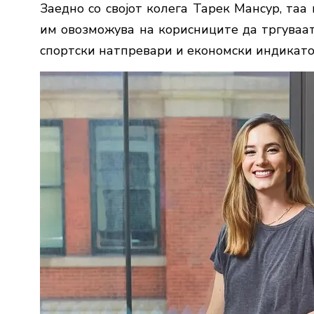
Заедно со својот колега Тарек Мансур, таа
им овозможува на корисниците да тргуваат 
спортски натпревари и економски индикато