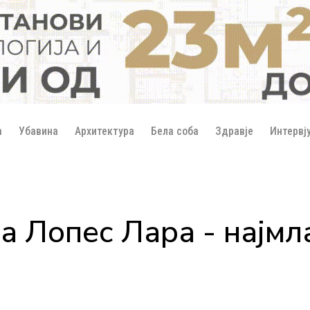
а
Убавина
Архитектура
Бела соба
Здравје
Интервј
на Лопес Лара - најм