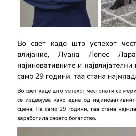
Во свет каде што успехот чес
влијание, Луана Лопес Лар
најиновативните и највлијателни
само 29 години, таа стана најмлада
Во свет каде што успехот честопати се мер
се издвојува како една од најиновативни
сцена. На само 29 години, таа стана најмл
заработила своето богатство.