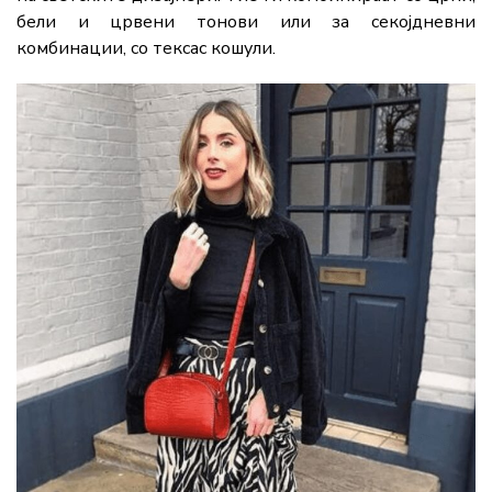
бели и црвени тонови или за секојдневни
комбинации, со тексас кошули.