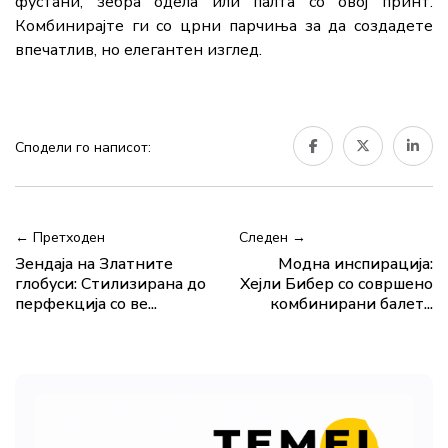
фустани, зебра одела или палта со овој принт.
Комбинирајте ги со црни парчиња за да создадете
впечатлив, но елегантен изглед.
Сподели го написот:
← Претходен
Следен →
Зендаја на Златните
Модна инспирација:
глобуси: Стилизирана до
Хејли Бибер со совршено
перфекција со ве...
комбинирани балет...