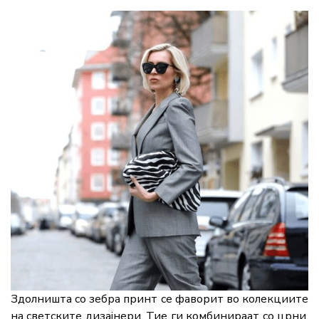
Здолништа со зебра принт се фаворит во колекциите
на светските дизајнери. Тие ги комбинираат со црни,