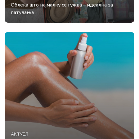
Облека што најмалку се гужва – идеална за
патувања
АКТУЕЛ