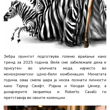
Зебра принтот подготвува големо враќање како
тренд за 2025 година. Веќе сме забележале дека е
присутен во уличната мода, најчесто во
монохроматски црно-бели комбинации. Минатата
година, оваа смела шара ја носеа познати личности
како Тејлор Свифт, Ријана и Кендал Џенер, а
дизајнерите Jacquemus и Roberto Cavalli ги
претставија во своите колекции.