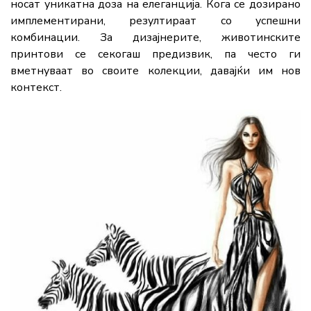
носат уникатна доза на елеганција. Кога се дозирано
имплементирани, резултираат со успешни
комбинации. За дизајнерите, животинските
принтови се секогаш предизвик, па често ги
вметнуваат во своите колекции, давајќи им нов
контекст.