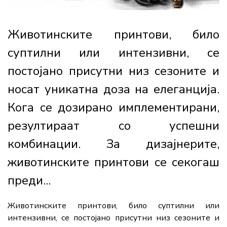
Животинските принтови, било
суптилни или интензивни, се
постојано присутни низ сезоните и
носат уникатна доза на елеганција.
Кога се дозирано имплементирани,
резултираат со успешни
комбинации. За дизајнерите,
животинските принтови се секогаш
преди...
Животинските принтови, било суптилни или
интензивни, се постојано присутни низ сезоните и