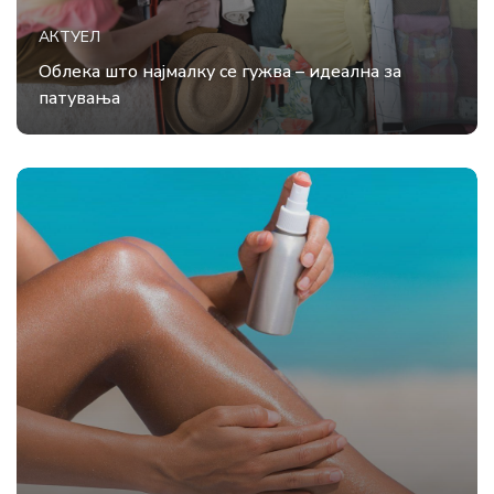
АКТУЕЛ
Облека што најмалку се гужва – идеална за
патувања