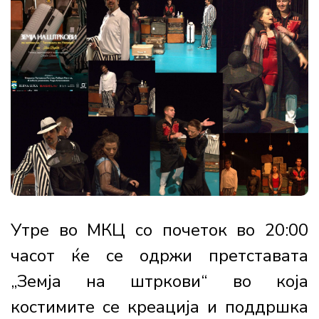
Утре во МКЦ со почеток во 20:00
часот ќе се одржи претставата
„Земја на штркови“ во која
костимите се креација и поддршка