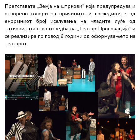
Претставата „Земја на штркови“ која предупредува и
отворено говори за причините и последиците од
енормниот број иселувања на младите луѓе од
татковината е во изведба на „Театар Провокација“ и
се реализира по повод 6 години од оформувањето на
театарот.