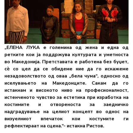
„ЕЛЕНА ЛУКА е големина од жена и една од
ретките кои ја поддржува културата и уметноста
во Македонија. Претставата е работена без буџет,
сѐ со цел да се обидеме ние да го искажеме
незадоволството од оваа „бела чума“, односно од
иселувањето на Македонците. Сакам да го
истакнам и високото ниво на професионалност,
истенченото чувство за естетика при изработка на
костимите и отвореноста за заедничко
надградување на целиот концепт во однос на
визуелниот впечаток кои костумите ги
рефлектираат на сцена.“- истакна Ристов.