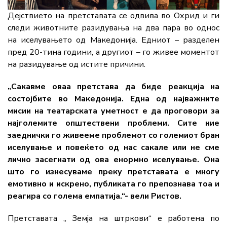
Дејствието на претставата се одвива во Охрид и ги
следи животните разидувања на два пара во однос
на иселувањето од Македонија. Едниот – разделен
пред 20-тина години, а другиот – го живее моментот
на разидување од истите причини.
„Сакавме оваа претстава да биде реакција на
состојбите во Македонија. Една од најважните
мисии на театарската уметност е да проговори за
најголемите општествени проблеми. Сите ние
заеднички го живееме проблемот со големиот бран
иселување и повеќето од нас сакале или не сме
лично засегнати од ова енормно иселување. Она
што го изнесуваме преку претставата е многу
емотивно и искрено, публиката го препознава тоа и
реагира со голема емпатија.“- вели Ристов.
Претставата „ Земја на штркови“ е работена по