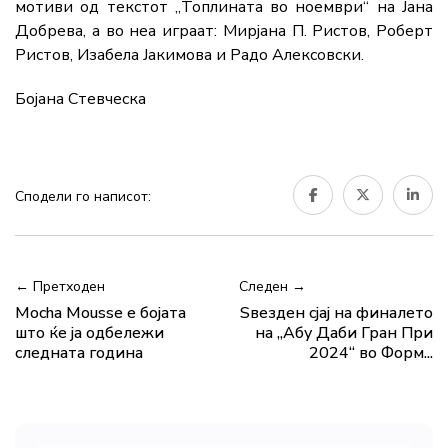
мотиви од текстот „Топлината во ноември“ на Јана
Добрева, а во неа играат: Мирјана П. Ристов, Роберт
Ристов, Изабела Јакимова и Радо Алексовски.
Бојана Стевческа
Сподели го написот:
← Претходен
Следен →
Mocha Mousse е бојата
Ѕвезден сјај на финалето
што ќе ја одбележи
на „Абу Даби Гран При
следната година
2024“ во Форм...