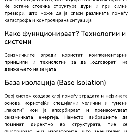
ќе остане стоечка структура дури и при силни
тремори, што може да ја спаси разликата помеѓу
катастрофа и контролирана ситуација.
Како функционираат? Технологии и
системи
Сеизмичките згради користат комплементарни
принципи и технологии за да „одговорат“ на
движењето на земјата
База изолација (Base Isolation)
Овој систем создава слој помеѓу зградата и нејзината
основа, користејќи специјални челични и гумени
„пакети“ кои ја апсорбираат и пренасочуваат
сеизмичката енергија. Наместо вибрациите да
поминат директно во структурата, тие се
филтрираат низ изолаторите, што значително ја