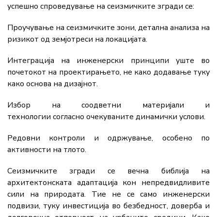
успешно спроведување на сеизмичките згради се:
Проучување на сеизмичките зони, детална анализа на
ризикот од земјотреси на локацијата.
Интеграција на инженерски принципи уште во
почетокот на проектирањето, не како додавање туку
како основа на дизајнот.
Избор на соодветни материјали и
технологии согласно очекуваните динамички услови.
Редовни контроли и одржување, особено по
активности на тлото.
Сеизмичките згради се вечна библија на
архитектонската адаптација кон непредвидливите
сили на природата. Тие не се само инженерски
подвизи, туку инвестиција во безбедност, доверба и