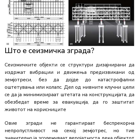
Што е сеизмичка зграда?
Сеизмичките објекти се структури дизајнирани да
издржат вибрации и движења предизвикани од
земјотреси, без да дојде до катастрофални
оштетувања или колапс. Дел од нивните клучни цели
се да ја минимизираат штетата на конструкцијата, да
обезбедат време за евакуација, да го заштитат
животот на корисниците
Овие згради не гарантираат беспрекорна
непропустливост на секој земјотрес, но тие
значително ја зголемуваат веројатноста дека објектот