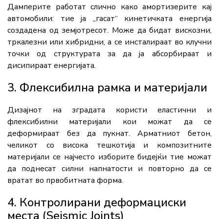
Дамперите работат слично како амортизерите кај
автомобили: тие ја „гасат“ кинетичката енергија
создадена од земјотресот. Може да бидат вискозни,
тркалезни или хибридни, а се инсталираат во клучни
точки од структурата за да ја абсорбираат и
дисипираат енергијата.
3. Флексибилна рамка и материјали
Дизајнот на зградата користи еластични и
флексибилни материјали кои можат да се
деформираат без да пукнат. Арматниот бетон,
челикот со висока тешкотија и композитните
материјали се најчесто изборите бидејќи тие можат
да поднесат силни напнатости и повторно да се
вратат во првобитната форма.
4. Контролирани деформациски
места (Seismic Joints)