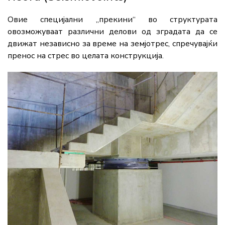
Овие специјални „прекини“ во структурата
овозможуваат различни делови од зградата да се
движат независно за време на земјотрес, спречувајќи
пренос на стрес во целата конструкција.