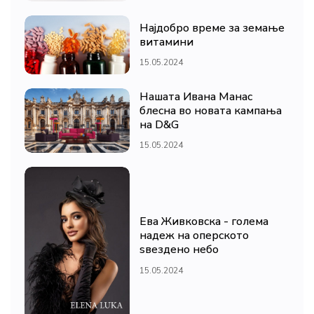
Најдобро време за земање
витамини
15.05.2024
Нашата Ивана Манас
блесна во новата кампања
на D&G
15.05.2024
Ева Живковска - голема
надеж на оперското
ѕвездено небо
15.05.2024