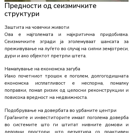
Предности од сеизмичките
структури
Заштита на човечки животи
Ова е најголемата и најкритична придобивка.
Сеизмичките згради ја зголемуваат шансата за
преживување на луѓето во случај на силни земјотреси,
дури и ако објектот претрпи штета.
Намалување на економска загуба
Иако почетниот трошок е поголем, долгогодишната
економска исплатливост е неспорна, помалку
поправки, помал ризик од целосни реконструкции и
повисока вредност на недвижноста.
Подобрување на довербата во урбаните центри
Граѓаните и инвеститорите имаат поголема доверба
во системите што ги штитат нивните домови и
деловни простори, што резултира со поактивен