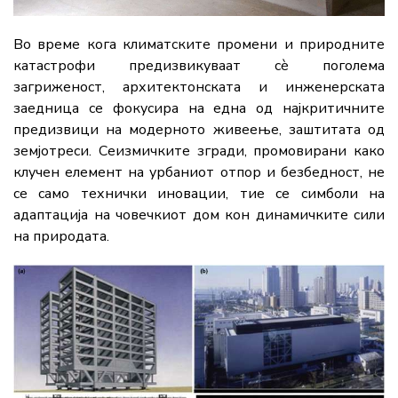
Во време кога климатските промени и природните
катастрофи предизвикуваат сè поголема
загриженост, архитектонската и инженерската
заедница се фокусира на една од најкритичните
предизвици на модерното живеење, заштитата од
земјотреси. Сеизмичките згради, промовирани како
клучен елемент на урбаниот отпор и безбедност, не
се само технички иновации, тие се симболи на
адаптација на човечкиот дом кон динамичките сили
на природата.