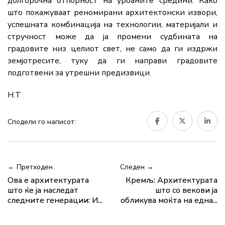
долгорочна отпорност на урбаните средини. Како
што покажуваат реномирани архитектонски извори,
успешната комбинација на технологии, материјали и
стручност може да ја промени судбината на
градовите низ целиот свет, не само да ги издржи
земјотресите, туку да ги направи градовите
подготвени за утрешни предизвици.
Н.Т
Сподели го написот:
← Претходен
Следен →
Ова е архитектурата
Кремљ: Архитектурата
што ќе ја наследат
што со векови ја
следните генерации: И...
обликува моќта на една...