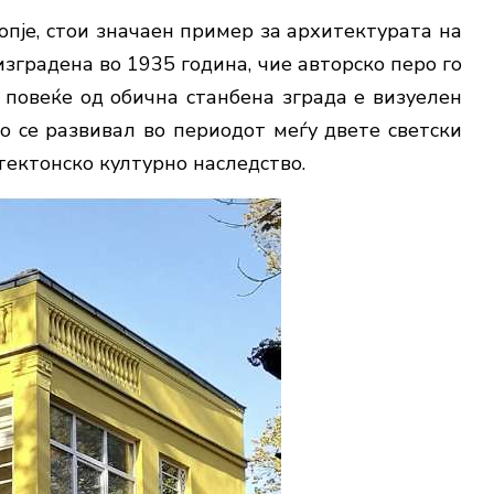
опје, стои значаен пример за архитектурата на
изградена во 1935 година, чие авторско перо го
у повеќе од обична станбена зграда е визуелен
о се развивал во периодот меѓу двете светски
тектонско културно наследство.