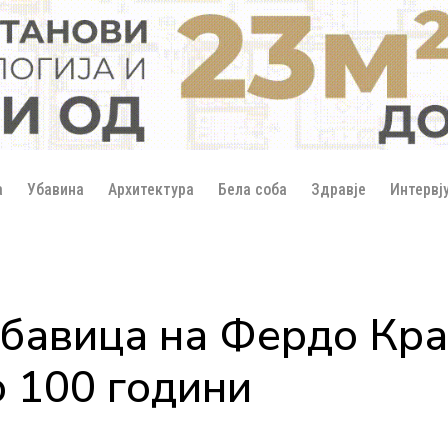
а
Убавина
Архитектура
Бела соба
Здравје
Интервј
бавица на Фердо Кра
 100 години