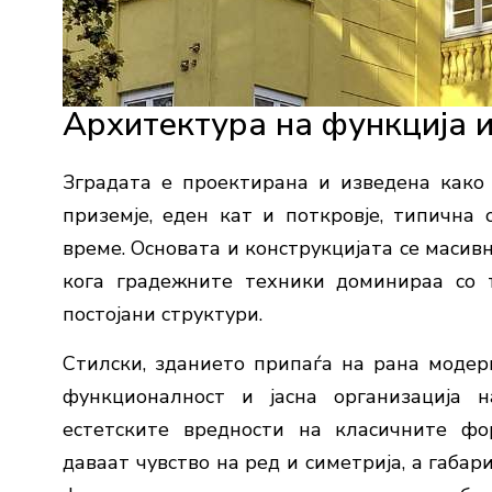
Архитектура на функција 
Зградата е проектирана и изведена како 
приземје, еден кат и поткровје, типична
време. Основата и конструкцијата се масив
кога градежните техники доминираа со т
постојани структури.
Стилски, зданието припаѓа на рана модерн
функционалност и јасна организација 
естетските вредности на класичните фо
даваат чувство на ред и симетрија, а габа