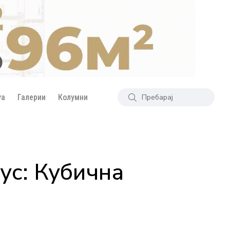
уа
Галерии
Колумни
ус: Кубична