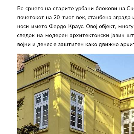
Во срцето на старите урбани блокови на Ск
почетокот на 20-тиот век, станбена зграда 
носи името Фердо Краус. Овој објект, мног
сведок на модерен архитектонски јазик шт
војни и денес е заштитен како движно архи