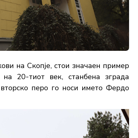
кови на Скопје, стои значаен пример
 на 20-тиот век, станбена зграда
авторско перо го носи името Фердо