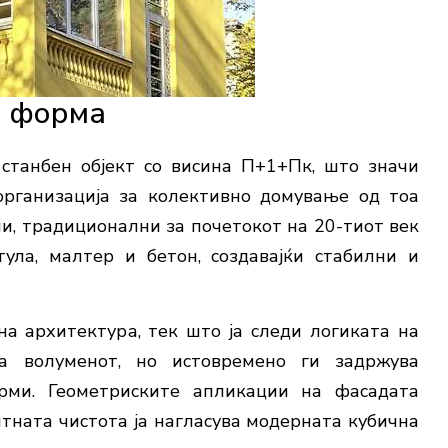
и форма
станбен објект со висина П+1+Пк, што значи
 организација за колективно домување од тоа
ни, традиционални за почетокот на 20-тиот век
ула, малтер и бетон, создавајќи стабилни и
а архитектура, тек што ја следи логиката на
на волуменот, но истовремено ги задржува
рми. Геометриските апликации на фасадата
ритната чистота ја нагласува модерната кубична