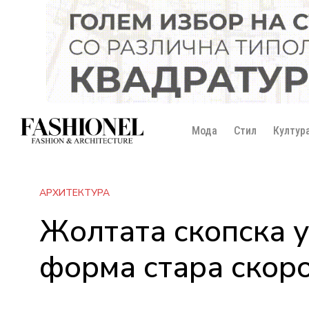
Мода
Стил
Култур
АРХИТЕКТУРА
Жолтата скопска у
форма стара скоро