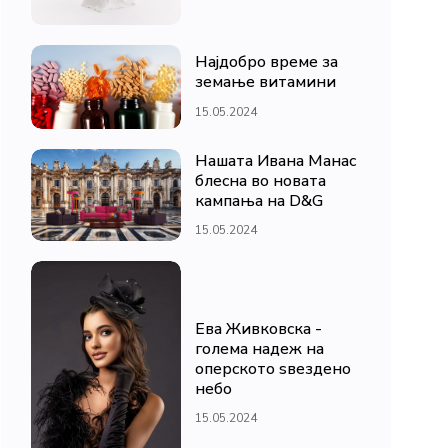
Најдобро време за
земање витамини
15.05.2024
Нашата Ивана Манас
блесна во новата
кампања на D&G
15.05.2024
Ева Живковска -
голема надеж на
оперското ѕвездено
небо
15.05.2024