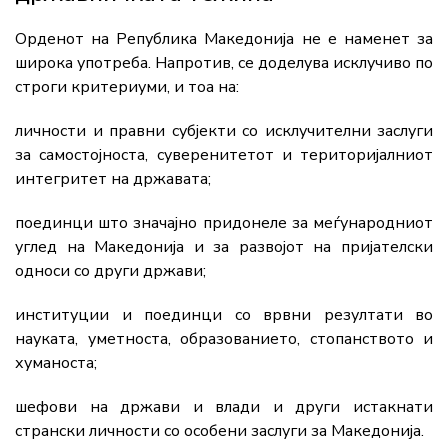
Орденот на Република Македонија не е наменет за
широка употреба. Напротив, се доделува исклучиво по
строги критериуми, и тоа на:
личности и правни субјекти со исклучителни заслуги
за самостојноста, суверенитетот и територијалниот
интегритет на државата;
поединци што значајно придонеле за меѓународниот
углед на Македонија и за развојот на пријателски
односи со други држави;
институции и поединци со врвни резултати во
науката, уметноста, образованието, стопанството и
хуманоста;
шефови на држави и влади и други истакнати
странски личности со особени заслуги за Македонија.