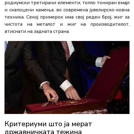
родиумски третирани елементи, топло тониран емајл
и скапоцени камења, во современа јувелирско-ковна
техника. Секој примерок има свој реден број, жиг за
чистота на металот и жиг на производителот,
втиснати на задната страна.
Критериуми што ја мерат
државничката тежина