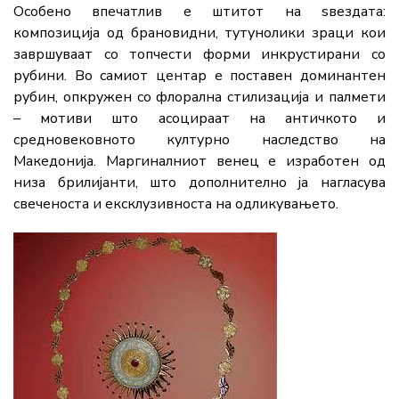
Особено впечатлив е штитот на ѕвездата:
композиција од брановидни, тутунолики зраци кои
завршуваат со топчести форми инкрустирани со
рубини. Во самиот центар е поставен доминантен
рубин, опкружен со флорална стилизација и палмети
– мотиви што асоцираат на античкото и
средновековното културно наследство на
Македонија. Маргиналниот венец е изработен од
низа брилијанти, што дополнително ја нагласува
свеченоста и ексклузивноста на одликувањето.