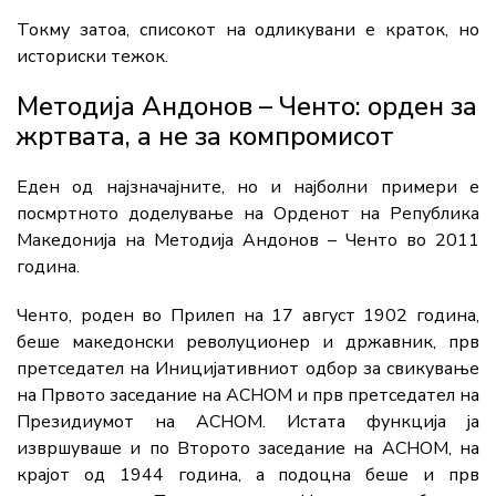
Токму затоа, списокот на одликувани е краток, но
историски тежок.
Методија Андонов – Ченто: орден за
жртвата, а не за компромисот
Еден од најзначајните, но и најболни примери е
посмртното доделување на Орденот на Република
Македонија на Методија Андонов – Ченто во 2011
година.
Ченто, роден во Прилеп на 17 август 1902 година,
беше македонски револуционер и државник, прв
претседател на Иницијативниот одбор за свикување
на Првото заседание на АСНОМ и прв претседател на
Президиумот на АСНОМ. Истата функција ја
извршуваше и по Второто заседание на АСНОМ, на
крајот од 1944 година, а подоцна беше и прв