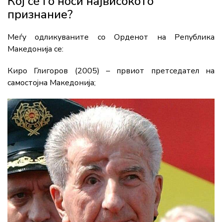
Кој сè го носи највисокото
признание?
Меѓу одликуваните со Орденот на Република
Македонија се:
Киро Глигоров (2005) – првиот претседател на
самостојна Македонија;