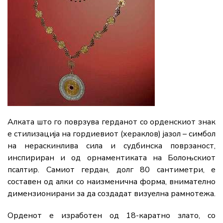
Алката што го поврзува герданот со орденскиот знак
е стилизација на гордиевиот (хераклов) јазол – симбол
на нераскинлива сила и судбинска поврзаност,
инспириран и од орнаментиката на Болоњскиот
псалтир. Самиот гердан, долг 80 сантиметри, е
составен од алки со наизменична форма, внимателно
димензионирани за да создадат визуелна рамнотежа.
Орденот е изработен од 18-каратно злато, со