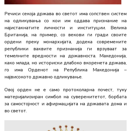
Речиси секоја држава во светот има сопствен систем
на одликувања со кои им оддава признание на
најистакнатите личности и институции. Велика
Британија, на пример, со векови ги гради своите
ордени преку монархијата, додека современите
републики ваквите признанија ги врзуваат за
темелните вредности на државноста. Македонија,
како млада, но историски длабоко вкоренета држава,
го има Орденот на Република Македонија –
највисокото државно одликување.
Овој орден не е само протоколарна почест, туку
материјализиран симбол на суверенитетот, борбата
за самостојност и афирмацијата на државата дома и
во светот.