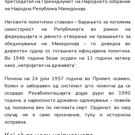
претседател на Президиумот на Народното собрание
на Народна Република Македонија.
Неговите политички ставови – барањето за поголема
самостојност на Републиката во рамки на
федерацијата и јавното отворање на прашањето за
обединување на Македонија – го доведоа во
директен судир со тогашната официјална политика.
Во 1946 година беше осуден на 11 години затвор
како „непријател на државата“.
Почина на 24 јули 1957 година во Прилеп, осамен,
болен и заборавен од системот што помогна да се
создаде. Рехабилитацијата дојде дури во 1990
година, а највисокото државно одликување – повеќе
од половина век по неговата смрт. Орденот, во овој
случај, не е само признание, туку и историска
исправка.