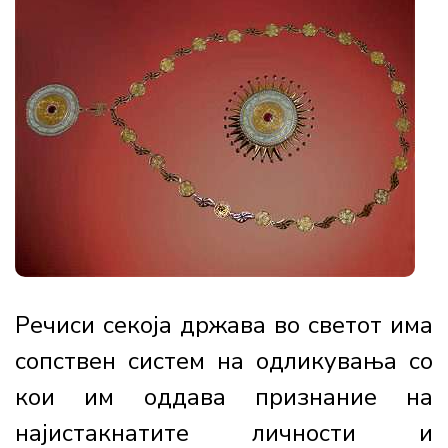
Речиси секоја држава во светот има
сопствен систем на одликувања со
кои им оддава признание на
најистакнатите личности и