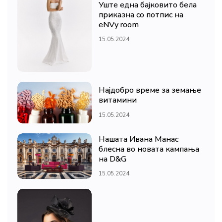
Уште една бајковито бела
приказна со потпис на
eNVy room
15.05.2024
Најдобро време за земање
витамини
15.05.2024
Нашата Ивана Манас
блесна во новата кампања
на D&G
15.05.2024