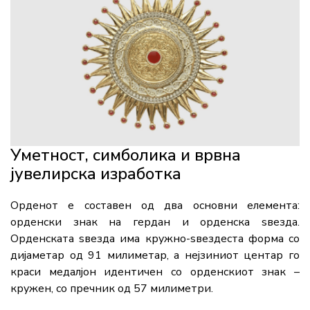
Уметност, симболика и врвна
јувелирска изработка
Орденот е составен од два основни елемента:
орденски знак на гердан и орденска ѕвезда.
Орденската ѕвезда има кружно-ѕвездеста форма со
дијаметар од 91 милиметар, а нејзиниот центар го
краси медалјон идентичен со орденскиот знак –
кружен, со пречник од 57 милиметри.