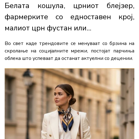
Белата кошула, црниот блејзер,
фармерките со едноставен крој,
малиот црн фустан или...
Во свет каде трендовите се менуваат со брзина на
скролање на социјалните мрежи, постојат парчиња
облека што успеваат да останат актуелни со децении.