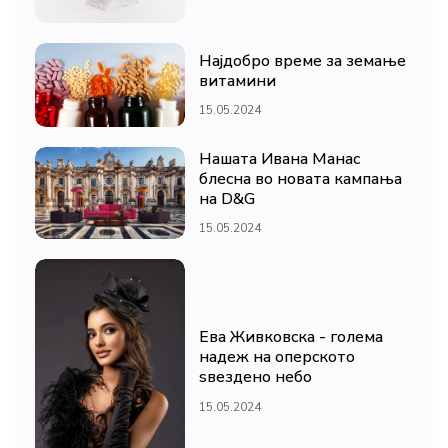
Најдобро време за земање
витамини
15.05.2024
Нашата Ивана Манас
блесна во новата кампања
на D&G
15.05.2024
Ева Живковска - голема
надеж на оперското
ѕвездено небо
15.05.2024