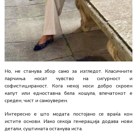
Но, не станува збор само за изгледот. Класичните
парчиња носат чувство на сигурност и
софистицираност. Кога некој носи добро скроен
капут или едноставна бела кошула, впечатокот е
среден, чист и самоуверен.
Интересно е што модата постојано се враќа кон
истите основи. Иако секоја генерација додава нови
детали, суштината останува иста.