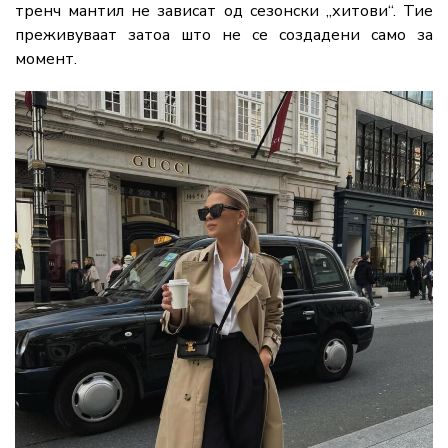
тренч мантил не зависат од сезонски „хитови“. Тие
преживуваат затоа што не се создадени само за
момент.