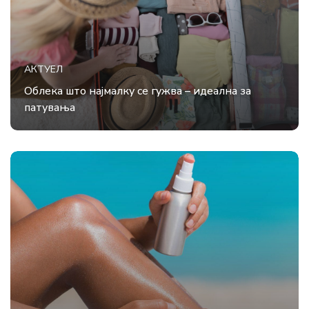
АКТУЕЛ
Облека што најмалку се гужва – идеална за
патувања