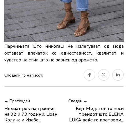
Парчињата што никогаш не излегуваат од мода
оставаат впечаток со едноставност, квалитет и
чувство на стил што не зависи од времето.
Сподели го написот:
← Претходен
Следен →
Немаат рок на траење:
Кејт Мидлтон го носи
на 92 и 73 години, Џоан
трендот што ELENA
Колинс и Изабе...
LUKA веќе го претвори...