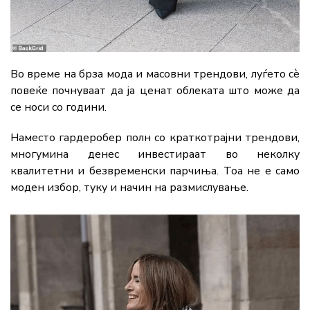
Во време на брза мода и масовни трендови, луѓето сè
повеќе почнуваат да ја ценат облеката што може да
се носи со години.
Наместо гардеробер полн со краткотрајни трендови,
многумина денес инвестираат во неколку
квалитетни и безвременски парчиња. Тоа не е само
моден избор, туку и начин на размислување.