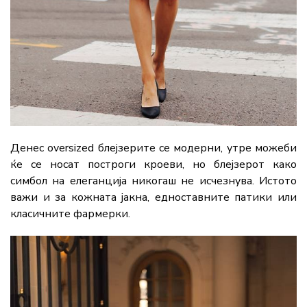
Денес oversized блејзерите се модерни, утре можеби
ќе се носат построги кроеви, но блејзерот како
симбол на елеганција никогаш не исчезнува. Истото
важи и за кожната јакна, едноставните патики или
класичните фармерки.