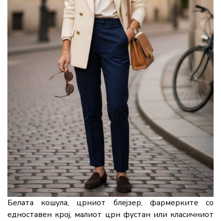
Белата кошула, црниот блејзер, фармерките со
едноставен крој, малиот црн фустан или класичниот