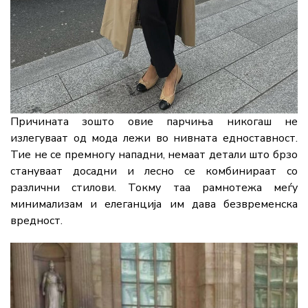
Причината зошто овие парчиња никогаш не
излегуваат од мода лежи во нивната едноставност.
Тие не се премногу нападни, немаат детали што брзо
стануваат досадни и лесно се комбинираат со
различни стилови. Токму таа рамнотежа меѓу
минимализам и елеганција им дава безвременска
вредност.