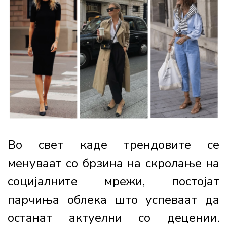
Во свет каде трендовите се
менуваат со брзина на скролање на
социјалните мрежи, постојат
парчиња облека што успеваат да
останат актуелни со децении.