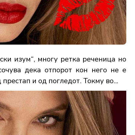
ски изум“, многу ретка реченица но
осочува дека отпорот кон него не е
 престап и од погледот. Токму во...