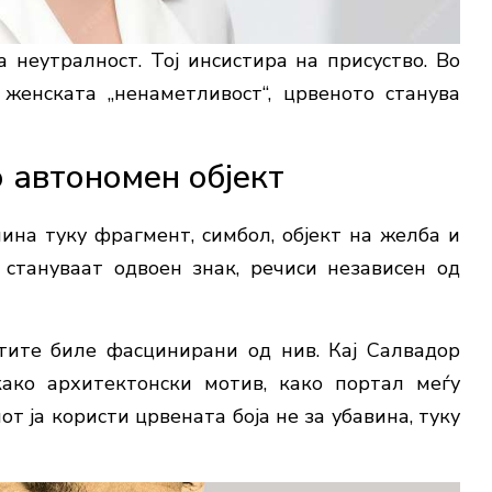
 неутралност. Тој инсистира на присуство. Во
женската „ненаметливост“, црвеното станува
 автономен објект
ина туку фрагмент, симбол, објект на желба и
 стануваат одвоен знак, речиси независен од
стите биле фасцинирани од нив. Кај
Салвадор
 како архитектонски мотив, како портал меѓу
т ја користи црвената боја не за убавина, туку