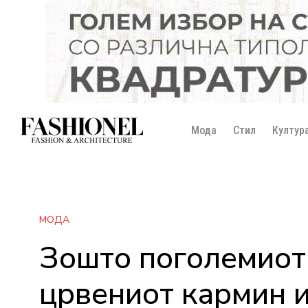
Мода
Стил
Култур
МОДА
Зошто поголемиот 
црвениот кармин и