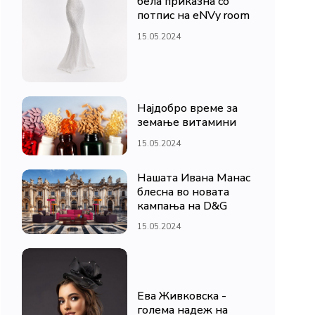
бела приказна со
потпис на eNVy room
15.05.2024
Најдобро време за
земање витамини
15.05.2024
Нашата Ивана Манас
блесна во новата
кампања на D&G
15.05.2024
Ева Живковска -
голема надеж на