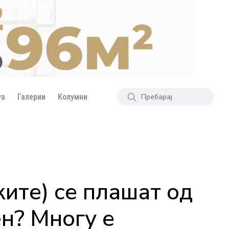
уа
Галерии
Колумни
ите) се плашат од
ен? Многу е