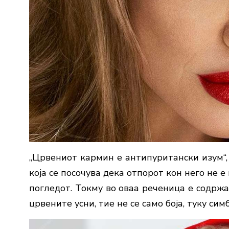
„Црвениот кармин е антипуритански изум“, 
која се посочува дека отпорот кон него не е
погледот. Токму во оваа реченица е содрж
црвените усни, тие не се само боја, туку си