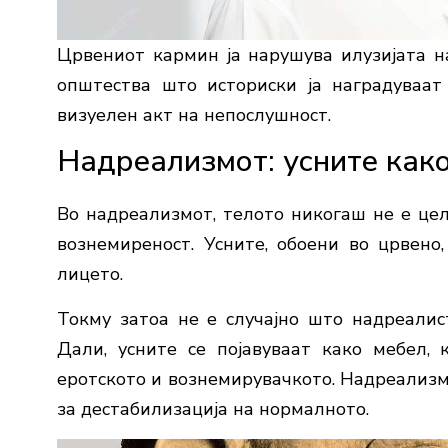
Црвениот кармин ја нарушува илузијата на
општества што историски ја наградуваат 
визуелен акт на непослушност.
Надреализмот: усните како
Во надреализмот, телото никогаш не е цел
вознемиреност. Усните, обоени во црвено,
лицето.
Токму затоа не е случајно што надреали
Дали
, усните се појавуваат како мебел,
еротското и вознемирувачкото. Надреализмо
за дестабилизација на нормалното.