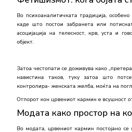
Во психоаналитичката традиција, особено
каде што постои забранета или потиснат
асоцијација на телесност, крв, уста и г
објект.
Затоа честопати се доживува како „претеран
навистина таков, туку затоа што потс
контролира- женската желба, моќта на погл
Отпорот кон црвениот кармин е всушност от
Модата како простор на к
Во модата, црвениот кармин постојано се п