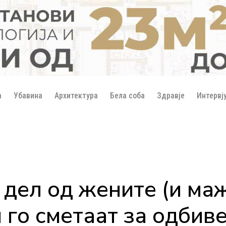
а
Убавина
Архитектура
Бела соба
Здравје
Интервј
дел од жените (и маж
 го сметаат за одбив