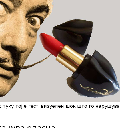
с туку тој е гест, визуелен шок што го нарушува
танува опасна