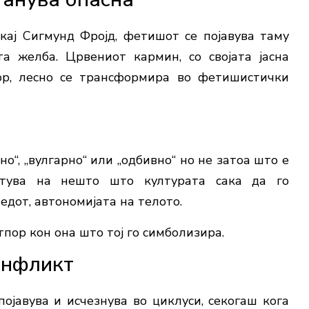
 кај
Сигмунд Фројд
, фетишот се појавува таму
а желба. Црвениот кармин, со својата јасна
овор, лесно се трансформира во фетишистички
о“, „вулгарно“ или „одбивно“ но не затоа што е
етува на нешто што културата сака да го
едот, автономијата на телото.
пор кон она што тој го симболизира.
онфликт
ојавува и исчезнува во циклуси, секогаш кога