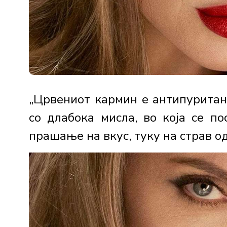
„Црвениот кармин е антипуритан
со длабока мисла, во која се п
прашање на вкус, туку на страв од