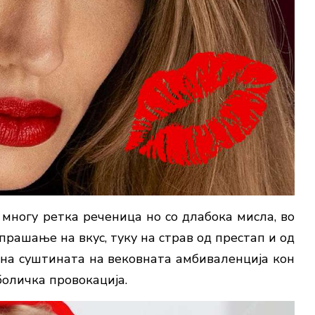
многу ретка реченица но со длабока мисла, во
 прашање на вкус, туку на страв од престап и од
ана суштината на вековната амбиваленција кон
мболичка провокација.