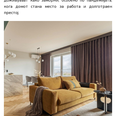
доживуваат како заморни, особено по пандемијата,
кога домот стана место за работа и долготраен
престој.