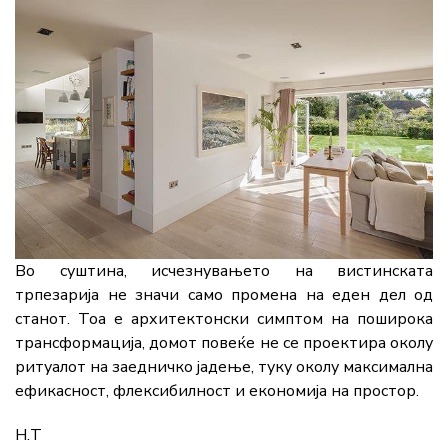
Во суштина, исчезнувањето на вистинската
трпезарија не значи само промена на еден дел од
станот. Тоа е архитектонски симптом на поширока
трансформација, домот повеќе не се проектира околу
ритуалот на заедничко јадење, туку околу максимална
ефикасност, флексибилност и економија на простор.
Н.Т