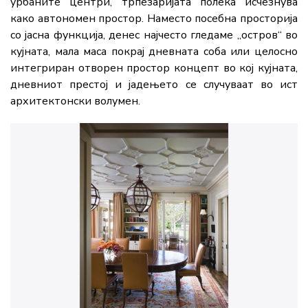
урбаните центри, трпезаријата полека исчезнува
како автономен простор. Наместо посебна просторија
со јасна функција, денес најчесто гледаме „остров“ во
кујната, мала маса покрај дневната соба или целосно
интегриран отворен простор концепт во кој кујната,
дневниот престој и јадењето се случуваат во ист
архитектонски волумен.