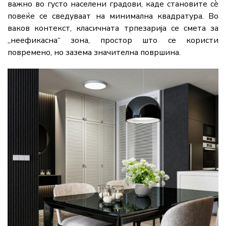
важно во густо населени градови, каде становите сè
повеќе се сведуваат на минимална квадратура. Во
ваков контекст, класичната трпезарија се смета за
„неефикасна“ зона, простор што се користи
повремено, но зазема значителна површина.