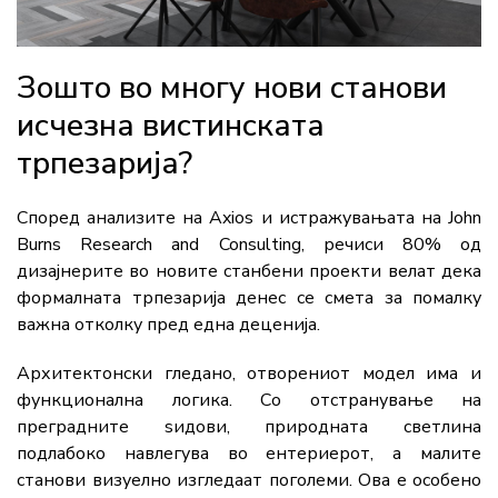
Зошто во многу нови станови
исчезна вистинската
трпезарија?
Според анализите на Axios и истражувањата на John
Burns Research and Consulting, речиси 80% од
дизајнерите во новите станбени проекти велат дека
формалната трпезарија денес се смета за помалку
важна отколку пред една деценија.
Архитектонски гледано, отворениот модел има и
функционална логика. Со отстранување на
преградните ѕидови, природната светлина
подлабоко навлегува во ентериерот, а малите
станови визуелно изгледаат поголеми. Ова е особено