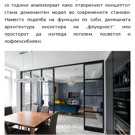
со години анализираат како отворениот концептот
стана доминантен модел во современите станови.
Наместо поделба на функции по соби, денешната
архитектура инсистира на „флуидност“ или
просторот да изгледа поголем, посветол и
пофлексибилен.