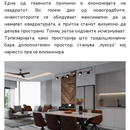
Една од главните причини е економијата на
квадратот. Во голем дел од новоградбите,
инвеститорите се обидуваат максимално да ја
намалат квадратурата, а притоа станот визуелно да
делува пространо. Токму затоа ѕидовите исчезнуваат.
Трпезаријата, како просторија што традиционално
бара дополнителен простор, станува „луксуз“ кој
најчесто прв се елиминира.