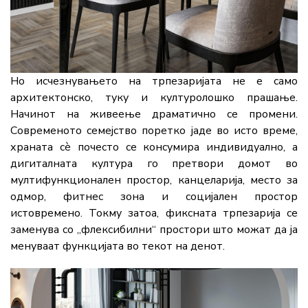
Но исчезнувањето на трпезаријата не е само
архитектонско, туку и културолошко прашање.
Начинот на живеење драматично се промени.
Современото семејство поретко јаде во исто време,
храната сè почесто се консумира индивидуално, а
дигиталната култура го претвори домот во
мултифункционален простор, канцеларија, место за
одмор, фитнес зона и социјален простор
истовремено. Токму затоа, фиксната трпезарија се
заменува со „флексибилни“ простори што можат да ја
менуваат функцијата во текот на денот.