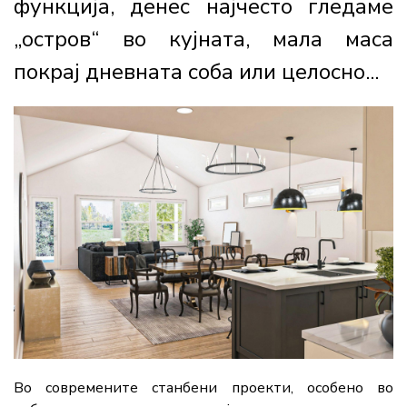
функција, денес најчесто гледаме
„остров“ во кујната, мала маса
покрај дневната соба или целосно...
Во современите станбени проекти, особено во