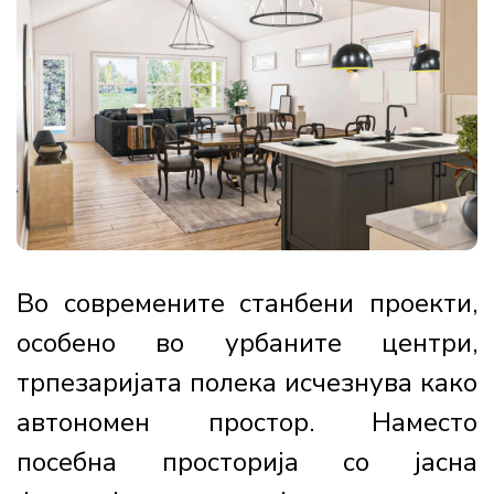
Во современите станбени проекти,
особено во урбаните центри,
трпезаријата полека исчезнува како
автономен простор. Наместо
посебна просторија со јасна