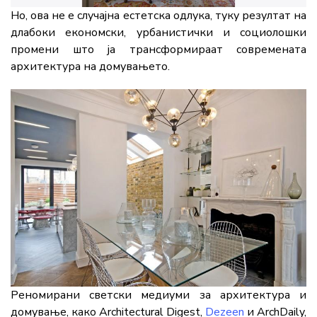
Но, ова не е случајна естетска одлука, туку резултат на
длабоки економски, урбанистички и социолошки
промени што ја трансформираат современата
архитектура на домувањето.
Реномирани светски медиуми за архитектура и
домување, како Architectural Digest,
Dezeen
и ArchDaily,