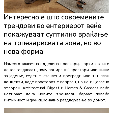
Интересно е што современите
трендови во ентериерот веќе
покажуваат суптилно враќање
на трпезариската зона, но во
нова форма
Наместо класична одделена просторија, архитектите
денес создаваат „полу-зонирани“ простори или ниши
за јадење, седење, стаклени прегради или т.н. план
концепти, каде просторот е поврзан, но не и целосно
отворен. Architectural Digest и Homes & Gardens веќе
нотираат дека новите трендови бараат повеќе
интимност и функционално раздвојување во домот.