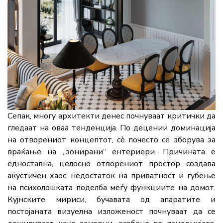
Сепак, многу архитекти денес почнуваат критички да
гледаат на оваа тенденција. По децении доминација
на отворениот концептот, сè почесто се зборува за
враќање на „зонирани“ ентериери. Причината е
едноставна, целосно отворениот простор создава
акустичен хаос, недостаток на приватност и губење
на психолошката поделба меѓу функциите на домот.
Кујнските мириси, бучавата од апаратите и
постојаната визуелна изложеност почнуваат да се