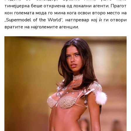
тинејџерка беше откриена од локални агенти. Прагот
кон големата мода го мина кога освои второ место на
„Supermodel of the World“, натпревар кој ѝ ги отвори
вратите на најголемите агенции.