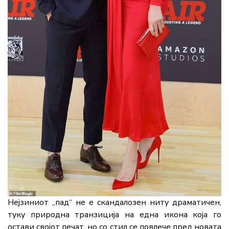
Нејзиниот „пад“ не е скандалозен ниту драматичен,
туку природна транзиција на една икона која го
остави својот печат, но со стил се повлече пред новата