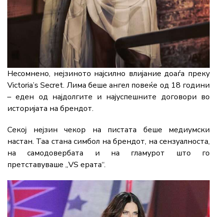
Несомнено, нејзиното најсилно влијание доаѓа преку
Victoria’s Secret. Лима беше ангел повеќе од 18 години
– еден од најдолгите и најуспешните договори во
историјата на брендот.
Секој нејзин чекор на пистата беше медиумски
настан. Таа стана симбол на брендот, на сензуалноста,
на самодовербата и на гламурот што го
претставуваше „VS ерата“.