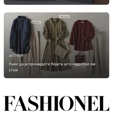
АКТУЕЛ
Како да ја пронајдете бојата што најдобро ви
стои