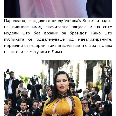
Паралелно, скандалите околу Victoria’s Secret и падот
на нивниот имиџ значително влијаеја и на сите
модели што беа врзани за брендот. Како што
публиката се оддалечуваше од идеализираните,
нереални стандарди, така згаснуваше и старата слава
на ангелите, меѓу кои и Лима.