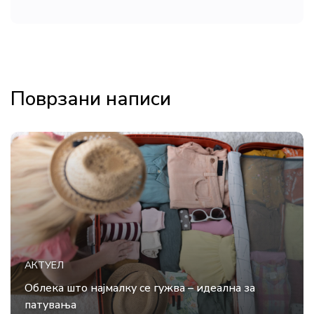
Поврзани написи
АКТУЕЛ
Облека што најмалку се гужва – идеална за
патувања