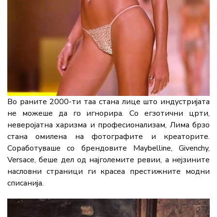
Во раните 2000-ти таа стана лице што индустријата
не можеше да го игнорира. Со егзотични црти,
неверојатна харизма и професионализам, Лима брзо
стана омилена на фотографите и креаторите.
Соработуваше со брендовите Maybelline, Givenchy,
Versace, беше дел од најголемите ревии, а нејзините
насловни страници ги красеа престижните модни
списанија.