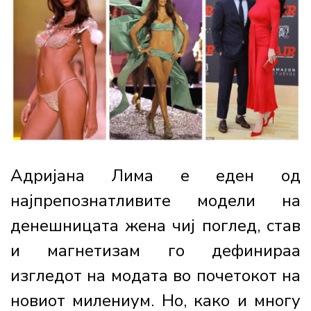
Адријана Лима е еден од
најпрепознатливите модели на
денешницата жена чиј поглед, став
и магнетизам го дефинираа
изгледот на модата во почетокот на
новиот милениум. Но, како и многу