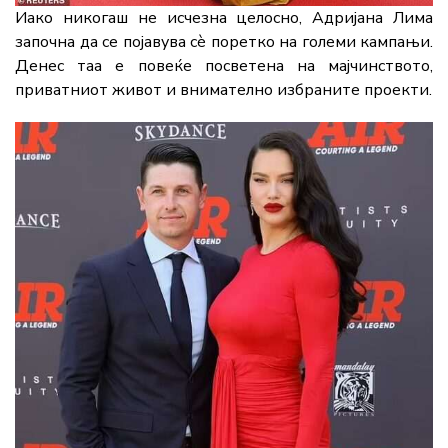
Иако никогаш не исчезна целосно, Адријана Лима
започна да се појавува сè поретко на големи кампањи.
Денес таа е повеќе посветена на мајчинството,
приватниот живот и внимателно избраните проекти.