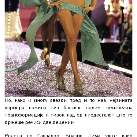
Но, како и многу ѕвезди пред и по неа, нејзината
кариера помина низ блескав подем, неизбежна
трансформација и тивок пад од пиедесталот што го
држеше речиси две децении.
Родена во Салвадор, Бразил, Лима уште како