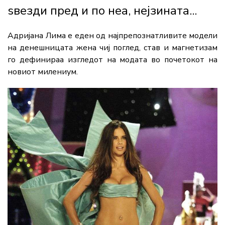
ѕвезди пред и по неа, нејзината...
Адријана Лима е еден од најпрепознатливите модели
на денешницата жена чиј поглед, став и магнетизам
го дефинираа изгледот на модата во почетокот на
новиот милениум.