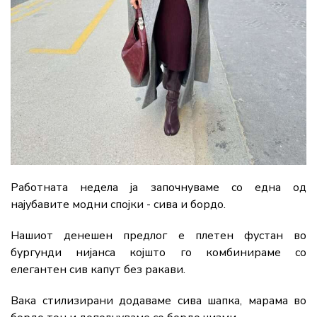
Работната недела ја започнуваме со една од
најубавите модни спојки - сива и бордо.
Нашиот денешен предлог е плетен фустан во
бургунди нијанса којшто го комбинираме со
елегантен сив капут без ракави.
Вака стилизирани додаваме сива шапка, марама во