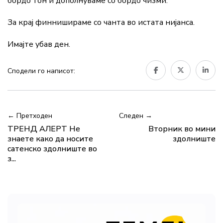
бордо тон и дополнуваме со бордо чизми.
За крај финнишираме со чанта во истата нијанса.
Имајте убав ден.
Сподели го написот:
← Претходен
Следен →
ТРЕНД АЛЕРТ Не
Вторник во мини
знаете како да носите
здолниште
сатенско здолниште во
з...