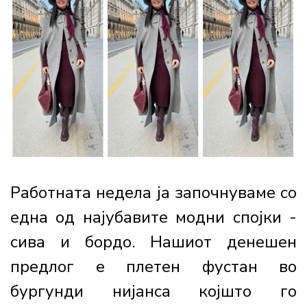
Работната недела ја започнуваме со
една од најубавите модни спојки -
сива и бордо. Нашиот денешен
предлог е плетен фустан во
бургунди нијанса којшто го