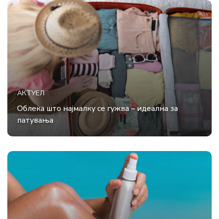
АКТУЕЛ
Облека што најмалку се гужва – идеална за
патувања