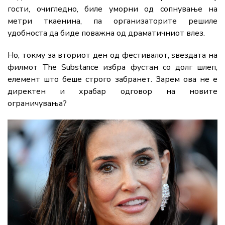
гости, очигледно, биле уморни од сопнување на
метри ткаенина, па организаторите решиле
удобноста да биде поважна од драматичниот влез.
Но, токму за вториот ден од фестивалот, ѕвездата на
филмот
The Substance
избра фустан со долг шлеп,
елемент што беше строго забранет. Зарем ова не е
директен и храбар одговор на новите
ограничувања?