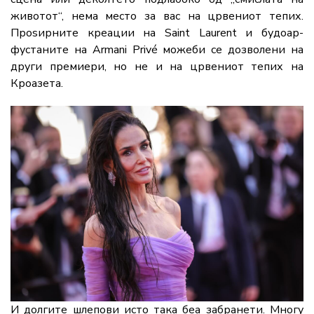
животот“, нема место за вас на црвениот тепих.
Проѕирните креации на
Saint Laurent
и будоар-
фустаните на
Armani Privé
можеби се дозволени на
други премиери, но не и на црвениот тепих на
Кроазета.
И долгите шлепови исто така беа забранети. Многу