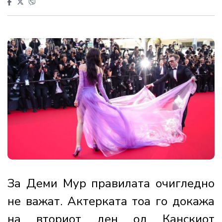
За Деми Мур правилата очигледно
не важат. Актерката тоа го докажа
на вториот ден од Канскиот