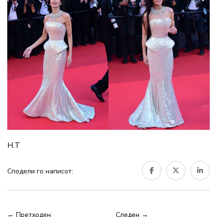
Н.Т
Сподели го написот:
← Претходен
Следен →