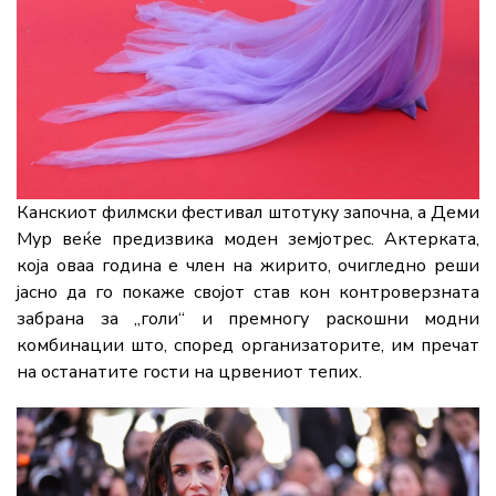
Канскиот филмски фестивал штотуку започна, а Деми
Мур веќе предизвика моден земјотрес. Актерката,
која оваа година е член на жирито, очигледно реши
јасно да го покаже својот став кон контроверзната
забрана за „голи“ и премногу раскошни модни
комбинации што, според организаторите, им пречат
на останатите гости на црвениот тепих.