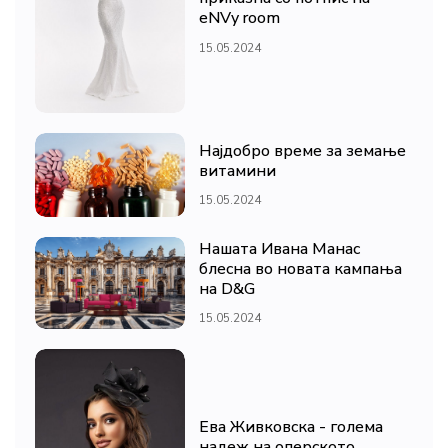
eNVy room
15.05.2024
Најдобро време за земање
витамини
15.05.2024
Нашата Ивана Манас
блесна во новата кампања
на D&G
15.05.2024
Ева Живковска - голема
надеж на оперското