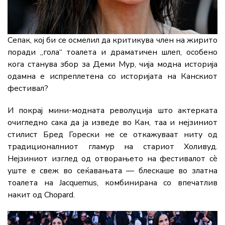
Сепак, кој би се осмелил да критикува член на жирито
поради „гола“ тоалета и драматичен шлеп, особено
кога станува збор за Деми Мур, чија модна историја
одамна е испреплетена со историјата на Канскиот
фестивал?
И покрај мини-модната револуција што актерката
очигледно сака да ја изведе во Кан, таа и нејзиниот
стилист Бред Горески не се откажуваат ниту од
традиционалниот гламур на стариот Холивуд.
Нејзиниот изглед од отворањето на фестивалот сè
уште е свеж во сеќавањата — блескаше во златна
тоалета на
Jacquemus
, комбинирана со впечатлив
накит од
Chopard
.