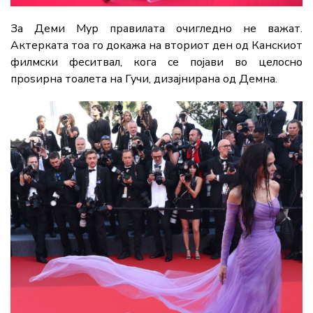
За Деми Мур правилата очигледно не важат.
Актерката тоа го докажа на вториот ден од Канскиот
филмски феситвал, кога се појави во целосно
проѕирна тоалета на Гучи, дизајнирана од Демна.