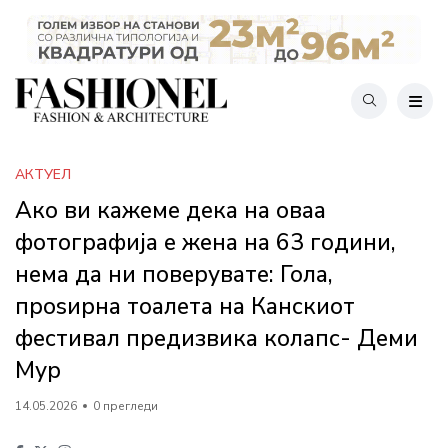
АКТУЕЛ
Ако ви кажеме дека на оваа
фотографија е жена на 63 години,
нема да ни поверувате: Гола,
проѕирна тоалета на Канскиот
фестивал предизвика колапс- Деми
Мур
14.05.2026
0 прегледи