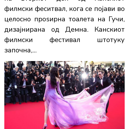
филмски феситвал, кога се појави во
целосно проѕирна тоалета на Гучи,
дизајнирана од Демна. Канскиот
филмски фестивал штотуку
започна,...