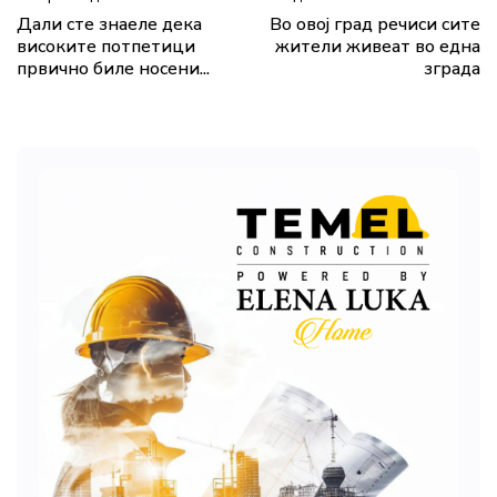
Дали сте знаеле дека
Во овој град речиси сите
високите потпетици
жители живеат во една
првично биле носени...
зграда