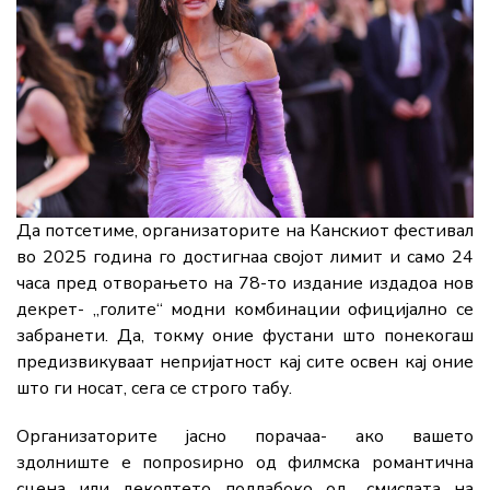
Да потсетиме, организаторите на Канскиот фестивал
во 2025 година го достигнаа својот лимит и само 24
часа пред отворањето на 78-то издание издадоа нов
декрет- „голите“ модни комбинации официјално се
забранети. Да, токму оние фустани што понекогаш
предизвикуваат непријатност кај сите освен кај оние
што ги носат, сега се строго табу.
Организаторите јасно порачаа- ако вашето
здолниште е попроѕирно од филмска романтична
сцена или деколтето подлабоко од „смислата на