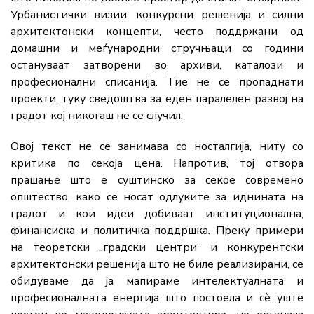
Урбанистички визии, конкурсни решенија и силни
архитектонски концепти, често поддржани од
домашни и меѓународни стручњаци со години
остануваат затворени во архиви, каталози и
професионални списанија. Тие не се пропаднати
проекти, туку сведоштва за еден паралелен развој на
градот кој никогаш не се случил.
Овој текст не се занимава со носталгија, ниту со
критика по секоја цена. Напротив, тој отвора
прашање што е суштинско за секое современо
општество, како се носат одлуките за иднината на
градот и кои идеи добиваат институционална,
финансиска и политичка поддршка. Преку примери
на теоретски „градски центри“ и конкурентски
архитектонски решенија што не биле реализирани, се
обидуваме да ја мапираме интелектуалната и
професионалната енергија што постоела и сè уште