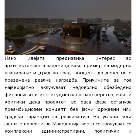
Иако идејата предизвика интерес во
архитектонската заедница како пример на модерно
планирање и „град во град“ концепт, до денес не е
преземена реална изградба. Причините за тоа
најверојатно вклучуваат недоволно обезбедено
финансиско и институционално партнерство, како и
критики дека проектот во оваа фаза останува
преамбициозен концепт без јасни државни или
градски гаранции за реализација. Во услови кога
јавните проекти во Македонија често се соочуваат со
комплексни административни, политички и