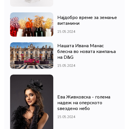
Најдобро време за земање
витамини
15.05.2024
Нашата Ивана Манас
блесна во новата кампања
на D&G
15.05.2024
Ева Живковска - голема
надеж на оперското
ѕвездено небо
15.05.2024