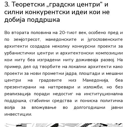
3. Теоретски „градски центри“ и
силни конкурентски идеи кои не
добија поддршка
Во втората половина на 20-тиот век, особено пред и
по земјотресот, македонските и југословенските
архитекти создадоа неколку конкурсни проекти за
урбанистички центри и архитектонски композиции
кои ниту беа изградени ниту доживеаја развој. На
пример, дел од творбите на локални архитекти како
проекти за нови прометни јадра, плоштади и мешани
центри на градовите низ Македонија, беа
презентирани на натпревари и изложби, но без
реализација поради недостиг на институционална
поддршка, стабилни средства и пониска политичка
волја за вложување во долгогодишни јавни
инвестиции.