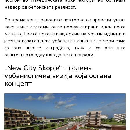
постои во македонската архитектура, но останала
надвор од бетонската реалност.
Во време кога градовите повторно се преиспитуваат
како живи системи, овие нереализирани идеи не се
минато. Тие се потенцијал, архив на можни иднини и
јасен показател дека урбаната визија не се мери само
со она што е изградено, туку и со она што
општеството одлучило да не го изгради.
„New City Skopje“ – голема
урбанистичка визија која остана
концепт