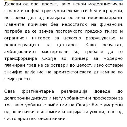
Делови од овој проект, како некои модернистички
згради и инфраструктурни елементи, беа изградени,
но голем дел од визијата останаа нереализирани.
Главните причини беа недостаток на финансии,
потреба да се зачува постоечкото градско ткиво и
ограничен интерес за целосно разрушување и
реконструкција на центарот. Како резултат,
амбициозниот мастер-план кој требаше да го
трансформира Скопје во пример за модерно
планиран град не се оствари во целост, иако оствари
значајно влијание на архитектонската динамика по
земјотресот.
Оваа фрагментарна реализација доведе до
долгорочни дискусии меѓу урбанисти и професори за
тоа како урбаните амбиции на Скопје биле умерени
од политички, економски и социјални услови, а не од
чисто архитектонски визии.