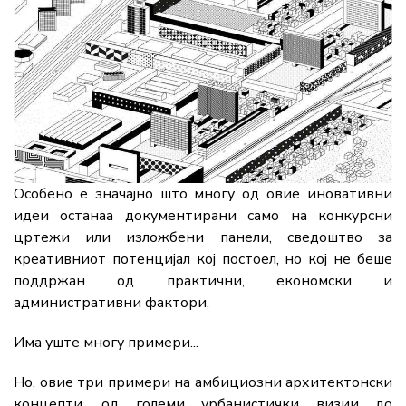
Особено е значајно што многу од овие иновативни
идеи останаа документирани само на конкурсни
цртежи или изложбени панели, сведоштво за
креативниот потенцијал кој постоел, но кој не беше
поддржан од практични, економски и
административни фактори.
Има уште многу примери...
Но, овие три примери на амбициозни архитектонски
концепти, од големи урбанистички визии до