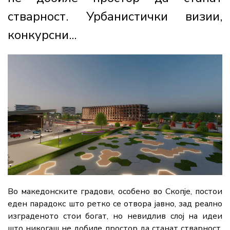
стварност. Урбанистички визии,
конкурсни...
Во македонските градови, особено во Скопје, постои
еден парадокс што ретко се отвора јавно, зад реално
изграденото стои богат, но невидлив слој на идеи
што никогаш не добиле простор да станат стварност.