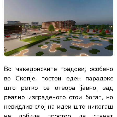
Во македонските градови, особено
во Скопје, постои еден парадокс
што ретко се отвора јавно, зад
реално изграденото стои богат, но
невидлив слој на идеи што никогаш
не добиле простор да станат