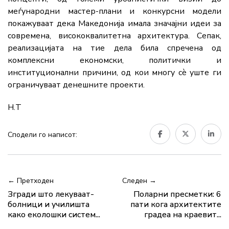
меѓународни мастер-плани и конкурсни модели
покажуваат дека Македонија имала значајни идеи за
современа, висококвалитетна архитектура. Сепак,
реализацијата на тие дела била спречена од
комплексни економски, политички и
институционални причини, од кои многу сè уште ги
ограничуваат денешните проекти.
Н.Т
Сподели го написот:
← Претходен
Следен →
Згради што лекуваат-
Поларни пресметки: 6
болници и училишта
пати кога архитектите
како еколошки систем...
градеа на краевит...