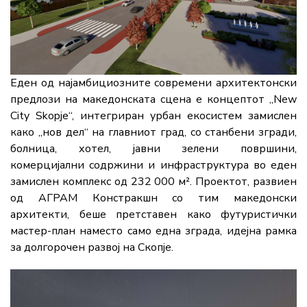
Еден од најамбициозните современи архитектонски
предлози на македонската сцена е концептот „New
City Skopje“, интегриран урбан екосистем замислен
како „нов дел“ на главниот град, со станбени згради,
болница, хотел, јавни зелени површини,
комерцијални содржини и инфраструктура во еден
замислен комплекс од 232 000 м². Проектот, развиен
од АГРАМ Констракшн со тим македонски
архитекти, беше претставен како футуристички
мастер-план наместо само една зграда, идејна рамка
за долгорочен развој на Скопје.