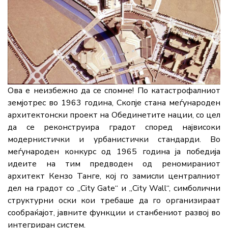
Ова е неизбежно да се спомне! По катастрофалниот
земјотрес во 1963 година, Скопје стана меѓународен
архитектонски проект на Обединетите нации, со цел
да се реконструира градот според највисоки
модернистички и урбанистички стандарди. Во
меѓународен конкурс од 1965 година ја победија
идеите на тим предводен од реномираниот
архитект Кензо Танге, кој го замисли централниот
дел на градот со „City Gate“ и „City Wall“, симболични
структурни оски кои требаше да го организираат
сообраќајот, јавните функции и станбениот развој во
интегриран систем.