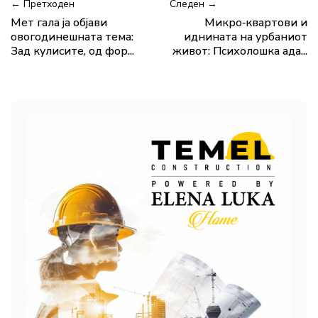
← Претходен
Следен →
Мет гала ја објави
Микро‑квартови и
овогодинешната тема:
иднината на урбаниот
Зад кулисите, од фор...
живот: Психолошка ада...