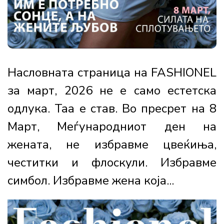
Насловната страница на FASHIONEL
за март, 2026 не е само естетска
одлука. Таа е став. Во пресрет на 8
Март, Меѓународниот ден на
жената, не избравме цвеќиња,
честитки и флоскули. Избравме
симбол. Избравме жена која...