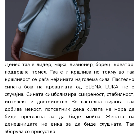
Денес таа е лидер, мајка, визионер, борец, креатор,
поддршка, темел. Таа е и кршлива но токму во таа
кршливост се раѓа нејзината најголема сила. Пастелно
сината боја на креацијата од ELENA LUKA не е
случајна. Сината симболизира смиреност, стабилност,
интелект и достоинство. Во пастелна нијанса, таа
добива мекост, потсетник дека силата не мора да
биде прегласна за да биде моќна. Жената на
денешницата не вика за да биде слушната. Таа
зборува со присуство.