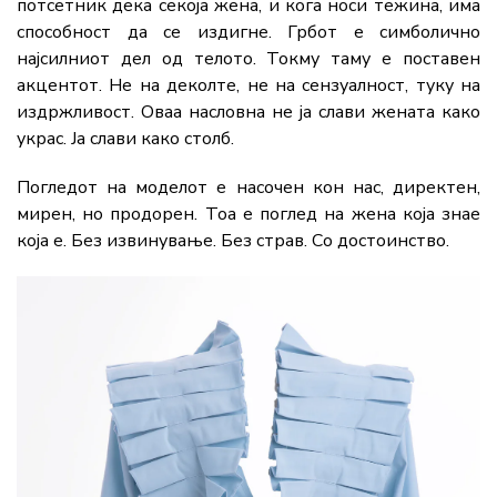
потсетник дека секоја жена, и кога носи тежина, има
способност да се издигне. Грбот е симболично
најсилниот дел од телото. Токму таму е поставен
акцентот. Не на деколте, не на сензуалност, туку на
издржливост. Оваа насловна не ја слави жената како
украс. Ја слави како столб.
Погледот на моделот е насочен кон нас, директен,
мирен, но продорен. Тоа е поглед на жена која знае
која е. Без извинување. Без страв. Со достоинство.