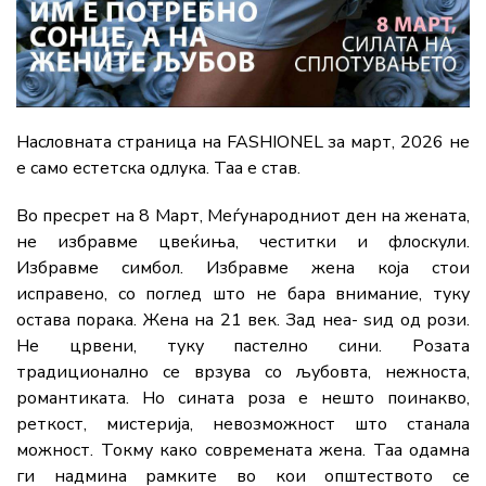
Насловната страница на FASHIONEL за март, 2026 не
е само естетска одлука. Таа е став.
Во пресрет на 8 Март, Меѓународниот ден на жената,
не избравме цвеќиња, честитки и флоскули.
Избравме симбол. Избравме жена која стои
исправено, со поглед што не бара внимание, туку
остава порака. Жена на 21 век. Зад неа- ѕид од рози.
Не црвени, туку пастелно сини. Розата
традиционално се врзува со љубовта, нежноста,
романтиката. Но сината роза е нешто поинакво,
реткост, мистерија, невозможност што станала
можност. Токму како современата жена. Таа одамна
ги надмина рамките во кои општеството се