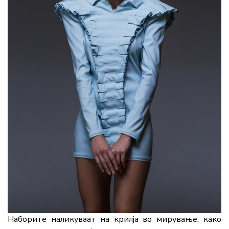
Наборите наликуваат на крилја во мирување, како