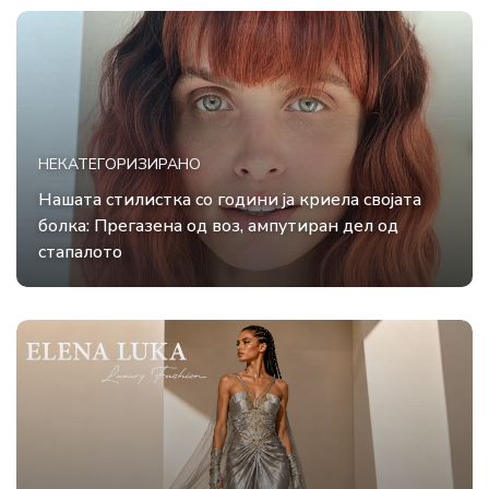
НЕКАТЕГОРИЗИРАНО
Нашата стилистка со години ја криела својата
болка: Прегазена од воз, ампутиран дел од
стапалото