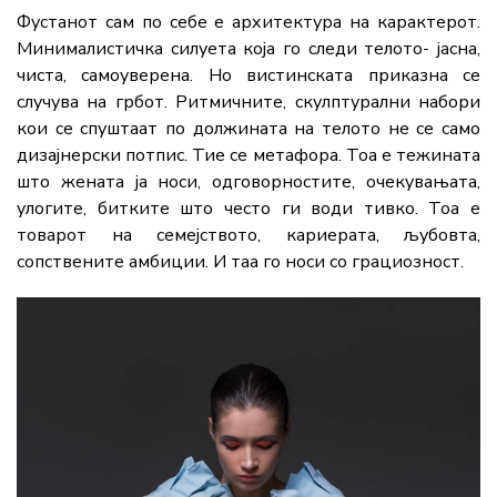
Фустанот сам по себе е архитектура на карактерот.
Минималистичка силуета која го следи телото- јасна,
чиста, самоуверена. Но вистинската приказна се
случува на грбот. Ритмичните, скулптурални набори
кои се спуштаат по должината на телото не се само
дизајнерски потпис. Тие се метафора. Тоа е тежината
што жената ја носи, одговорностите, очекувањата,
улогите, битките што често ги води тивко. Тоа е
товарот на семејството, кариерата, љубовта,
сопствените амбиции. И таа го носи со грациозност.