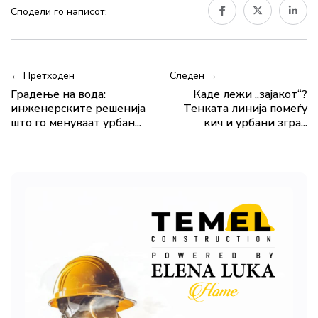
Сподели го написот:
← Претходен
Следен →
Градење на вода:
Каде лежи „зајакот“?
инженерските решенија
Тенката линија помеѓу
што го менуваат урбан...
кич и урбани згра...