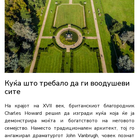
Куќа што требало да ги воодушеви
сите
На крајот на XVII век, британскиот благородник
Charles Howard
решил да изгради куќа која ќе ја
демонстрира моќта и богатството на неговото
семејство. Наместо традиционален архитект, тој го
ангажирал драматургот
John Vanbrugh
, човек познат