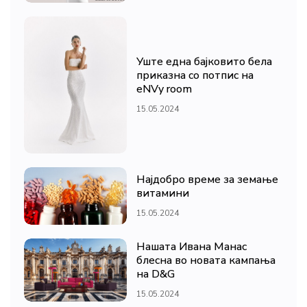
Уште една бајковито бела
приказна со потпис на
eNVy room
15.05.2024
Најдобро време за земање
витамини
15.05.2024
Нашата Ивана Манас
блесна во новата кампања
на D&G
15.05.2024