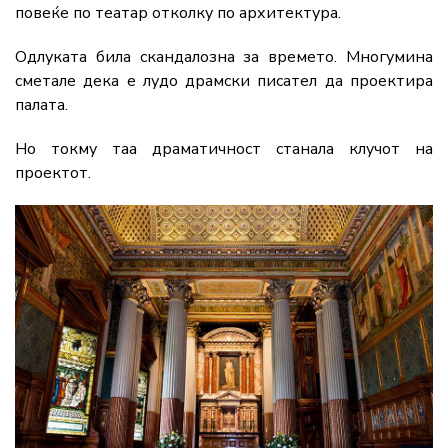
повеќе по театар отколку по архитектура.
Одлуката била скандалозна за времето. Многумина
сметале дека е лудо драмски писател да проектира
палата.
Но токму таа драматичност станала клучот на
проектот.