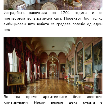
Изградбата започнала во 1701 година и се
претворила во вистинска сага. Проектот бил толку
амбициозен што куќата се градела повеќе од еден
век.
Во тоа време архитектите биле жестоко
критикувани. Некои велеле дека куќата е