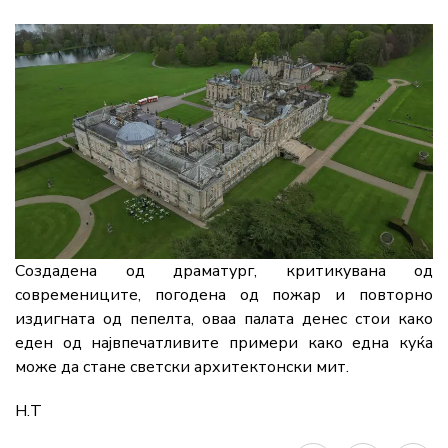
Создадена од драматург, критикувана од
современиците, погодена од пожар и повторно
издигната од пепелта, оваа палата денес стои како
еден од највпечатливите примери како една куќа
може да стане светски архитектонски мит.
Н.Т