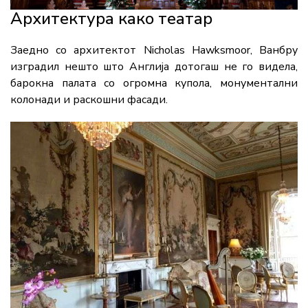
Архитектура како театар
Заедно со архитектот
Nicholas Hawksmoor
, Ванбру
изградил нешто што Англија дотогаш не го видела,
барокна палата со огромна купола, монументални
колонади и раскошни фасади.