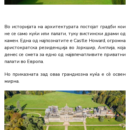
Во историјата на архитектурата постојат градби кои
не се само куќи или палати, туку вистински драми од
камен. Една од најпознатите е
Castle Howard,
огромна
аристократска резиденција во Јоркшир, Англија, која
денес се смета за едно од највпечатливите приватни
палати во Европа.
Но приказната зад оваа грандиозна куќа е сè освен
мирна.