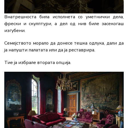
Внатрешноста била исполнета со уметнички дела,
фрески и скулптури, а дел од нив биле засекогаш
изгубени.
Семејството морало да донесе тешка одлука, дали да
ја напушти палатата или да ја реставрира.
Тие ја избрале втората опција.