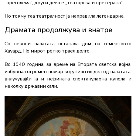
„преголема“, други дека е „театарска и претерана“.
Но токму таа театралност ја направила легендарна.
Драмата продолжува и внатре
Со векови палатата останала дом на семејството
Хауард. Но мирот ретко траел долго.
Во 1940 година, за време на Втората светска војна,
избувнал огромен пожар кој уништил дел од палатата,
вклучувајќи ја и нејзината спектакуларна купола и
неколку државни сали.