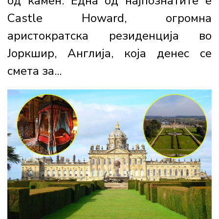
од камен. Една од најпознатите е
Castle Howard, огромна
аристократска резиденција во
Јоркшир, Англија, која денес се
смета за...