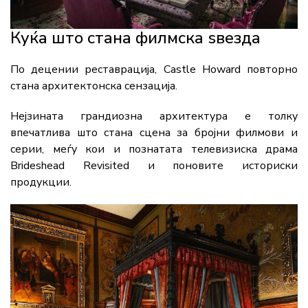
Куќа што стана филмска ѕвезда
По децении реставрација,
Castle Howard
повторно
стана архитектонска сензација.
Нејзината грандиозна архитектура e толку
впечатлива што стана сцена за бројни филмови и
серии, меѓу кои и познатата телевизиска драма
Brideshead Revisited
и поновите историски
продукции.