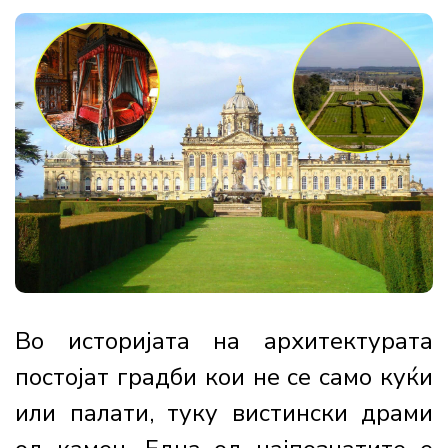
Во историјата на архитектурата
постојат градби кои не се само куќи
или палати, туку вистински драми