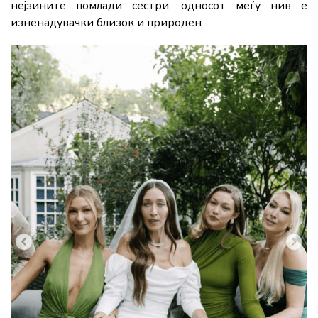
нејзините помлади сестри, односот меѓу нив е
изненадувачки близок и природен.