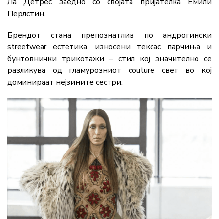
Ла Детрес заедно со својата пријателка Емили
Перлстин.
Брендот стана препознатлив по андрогински
streetwear естетика, износени тексас парчиња и
бунтовнички трикотажи – стил кој значително се
разликува од гламурозниот couture свет во кој
доминираат нејзините сестри.