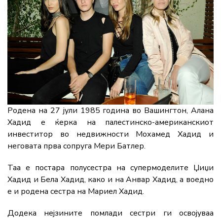
Родена на 27 јули 1985 година во Вашингтон, Алана
Хадид е ќерка на палестинско-американскиот
инвеститор во недвижности Мохамед Хадид и
неговата прва сопруга Мери Батлер.
Таа е постара полусестра на супермоделите Џиџи
Хадид и Бела Хадид, како и на Анвар Хадид, а воедно
е и родена сестра на Мариел Хадид.
Додека нејзините помлади сестри ги освојуваа