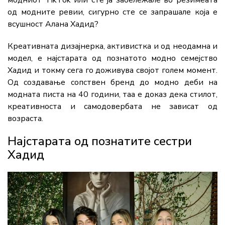
модниот TikTok или сте ја забележале во резимеата
од модните ревии, сигурно сте се запрашале која е
всушност Алана Хадид?
Креативната дизајнерка, активистка и од неодамна и
модел, е најстарата од познатото модно семејство
Хадид и токму сега го доживува својот голем момент.
Од создавање сопствен бренд до модно деби на
модната писта на 40 години, таа е доказ дека стилот,
креативноста и самодовербата не зависат од
возраста.
Најстарата од познатите сестри
Хадид