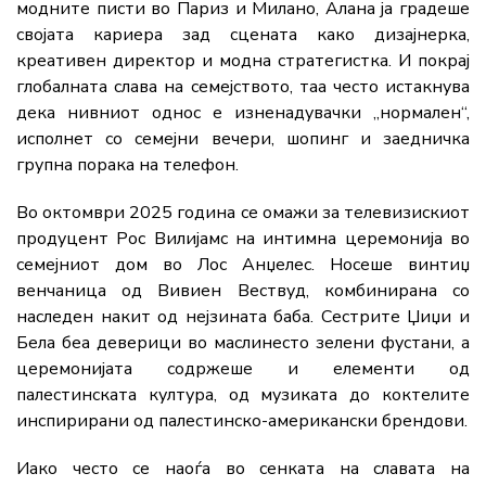
модните писти во Париз и Милано, Алана ја градеше
својата кариера зад сцената како дизајнерка,
креативен директор и модна стратегистка. И покрај
глобалната слава на семејството, таа често истакнува
дека нивниот однос е изненадувачки „нормален“,
исполнет со семејни вечери, шопинг и заедничка
групна порака на телефон.
Во октомври 2025 година се омажи за телевизискиот
продуцент Рос Вилијамс на интимна церемонија во
семејниот дом во Лос Анџелес. Носеше винтиџ
венчаница од Вивиен Вествуд, комбинирана со
наследен накит од нејзината баба. Сестрите Џиџи и
Бела беа деверици во маслинесто зелени фустани, а
церемонијата содржеше и елементи од
палестинската култура, од музиката до коктелите
инспирирани од палестинско-американски брендови.
Иако често се наоѓа во сенката на славата на