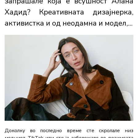
запрашале која е всушност Алана
Хадид? Креативната дизајнерка,
активистка и од неодамна и модел,...
Доколку во последно време сте скролале низ