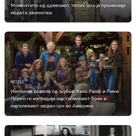
Моментите од црвениот тепих што ја променија
модата засекогаш
МОДА
Империја родена од љубов: Како Ралф и Рики
Лорен го изградија најстабилниот брак и
најголемиот моден сон во Америка