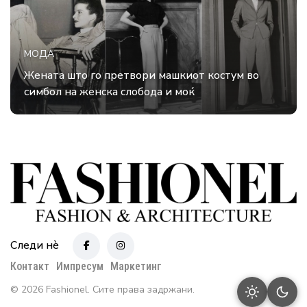
МОДА
Жената што го претвори машкиот костум во
симбол на женска слобода и моќ
Следи нè
Контакт
Импресум
Маркетинг
© 2026 Fashionel. Сите права задржани.