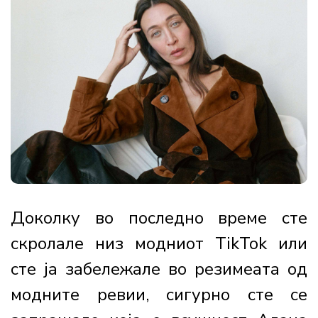
Доколку во последно време сте
скролале низ модниот TikTok или
сте ја забележале во резимеата од
модните ревии, сигурно сте се