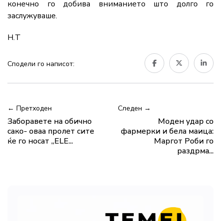
конечно го добива вниманието што долго го
заслужуваше.
Н.Т
Сподели го написот:
← Претходен
Следен →
Заборавете на обично
Моден удар со
сако- оваа пролет сите
фармерки и бела маица:
ќе го носат „ЕLE...
Маргот Роби го
раздрма...