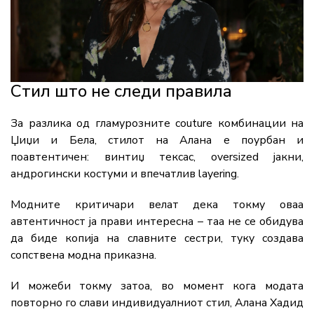
Стил што не следи правила
За разлика од гламурозните couture комбинации на
Џиџи и Бела, стилот на Алана е поурбан и
поавтентичен: винтиџ тексас, oversized јакни,
андрогински костуми и впечатлив layering.
Модните критичари велат дека токму оваа
автентичност ја прави интересна – таа не се обидува
да биде копија на славните сестри, туку создава
сопствена модна приказна.
И можеби токму затоа, во момент кога модата
повторно го слави индивидуалниот стил, Алана Хадид