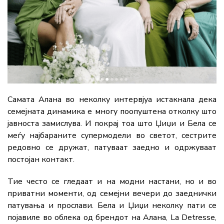
Самата Алана во неколку интервјуа истакнала дека
семејната динамика е многу поопуштена отколку што
јавноста замислува. И покрај тоа што Џиџи и Бела се
меѓу најбараните супермодели во светот, сестрите
редовно се дружат, патуваат заедно и одржуваат
постојан контакт.
Тие често се гледаат и на модни настани, но и во
приватни моменти, од семејни вечери до заеднички
патувања и прослави. Бела и Џиџи неколку пати се
појавиле во облека од брендот на Алана, La Detresse,