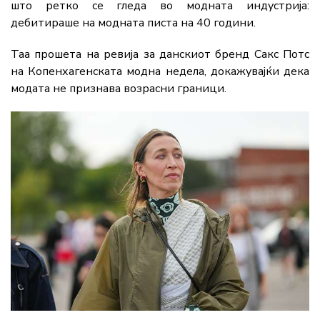
што ретко се гледа во модната индустрија:
дебитираше на модната писта на 40 години.
Таа прошета на ревија за данскиот бренд Сакс Потс
на Копенхагенската модна недела, докажувајќи дека
модата не признава возрасни граници.