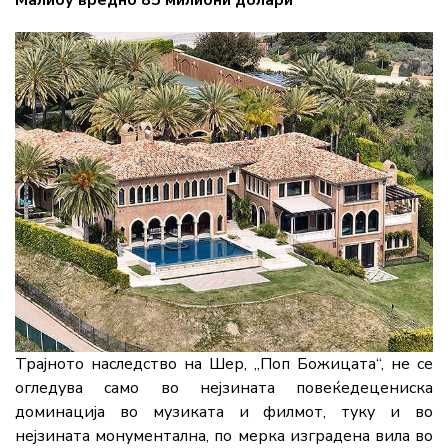
Малибу вредно 85 милиони долари
Трајното наследство на Шер, „Поп Божицата“, не се
огледува само во нејзината повеќедецениска
доминација во музиката и филмот, туку и во
нејзината монументална, по мерка изграденa вила во