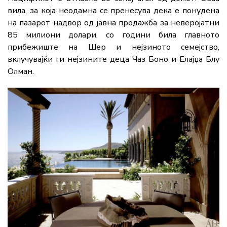
вила, за која неодамна се пренесува дека е понудена
на пазарот надвор од јавна продажба за неверојатни
85 милиони долари, со години била главното
прибежиште на Шер и нејзиното семејство,
вклучувајќи ги нејзините деца Чаз Боно и Елајџа Блу
Олман.