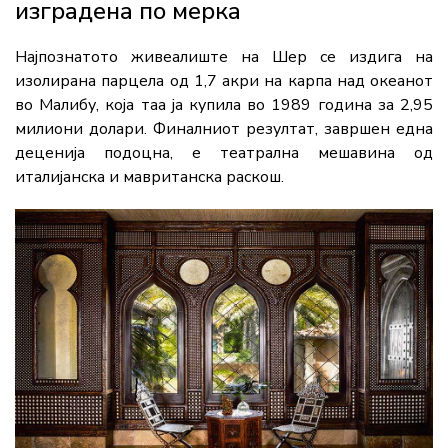
изградена по мерка
Најпознатото живеалиште на Шер се издига на
изолирана парцела од 1,7 акри на карпа над океанот
во Малибу, која таа ја купила во 1989 година за 2,95
милиони долари. Финалниот резултат, завршен една
деценија подоцна, е театрална мешавина од
италијанска и мавританска раскош.