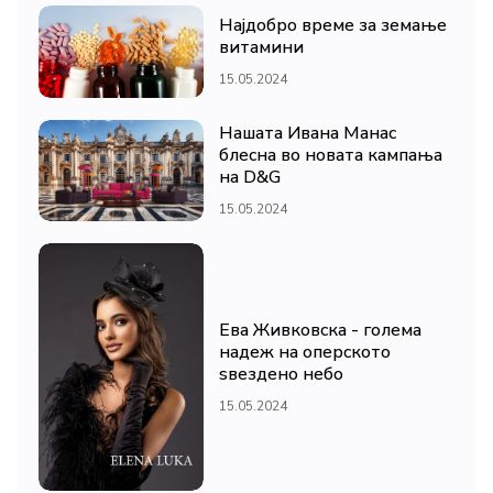
Најдобро време за земање
витамини
15.05.2024
Нашата Ивана Манас
блесна во новата кампања
на D&G
15.05.2024
Ева Живковска - голема
надеж на оперското
ѕвездено небо
15.05.2024