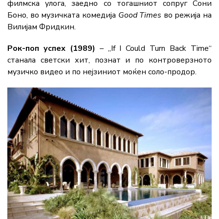
филмска улога, заедно со тогашниот сопруг Сони
Боно, во музичката комедија
Good Times
во режија на
Вилијам Фридкин.
Рок-поп успех (1989)
– „If I Could Turn Back Time“
станала светски хит, познат и по контроверзното
музичко видео и по нејзиниот моќен соло-продор.