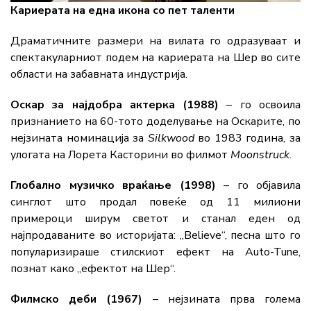
Кариерата на една икона со пет таленти
Драматичните размери на вилата го одразуваат и
спектакуларниот подем на кариерата на Шер во сите
области на забавната индустрија.
Оскар за најдобра актерка (1988)
– го освоила
признанието на 60-тото доделување на Оскарите, по
нејзината номинација за
Silkwood
во 1983 година, за
улогата на Лорета Касторини во филмот
Moonstruck
.
Глобално музичко враќање (1998)
– го објавила
синглот што продал повеќе од 11 милиони
примероци ширум светот и станал еден од
најпродаваните во историјата: „Believe“, песна што го
популаризираше стилскиот ефект на Auto-Tune,
познат како „ефектот на Шер“.
Филмско деби (1967)
– нејзината прва голема