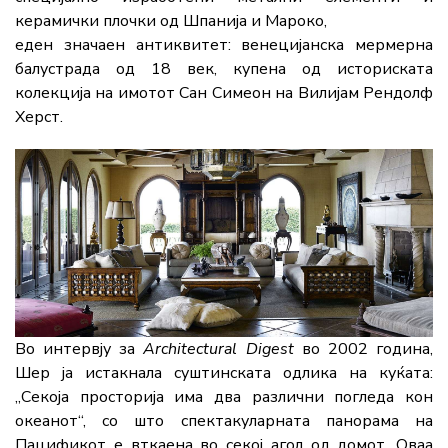
керамички плочки од Шпанија и Мароко,
еден значаен антиквитет: венецијанска мермерна
балустрада од 18 век, купена од историската
колекција на имотот Сан Симеон на Вилијам Рендолф
Херст.
Во интервју за
Architectural Digest
во 2002 година,
Шер ја истакнала суштинската одлика на куќата:
„Секоја просторија има два различни погледа кон
океанот“, со што спектакуларната панорама на
Пацификот е вткаена во секој агол од домот. Оваа