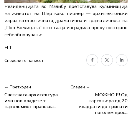
Резиденцијата во Малибу претставува кулминација
на животот на Шер како пионер — архитектонски
израз на егзотичната, драматична и трајна личност на
„Поп Божицата“ што таа ја изградила преку постојано
себеобновување.
Н.Т
Сподели го написот:
← Претходен
Следен →
Светската архитектура
МОЖНО Е! Од
има нов владетел:
гарсоњера од 20
најголемиот правосла...
квадрати до трипати
поголем прос...