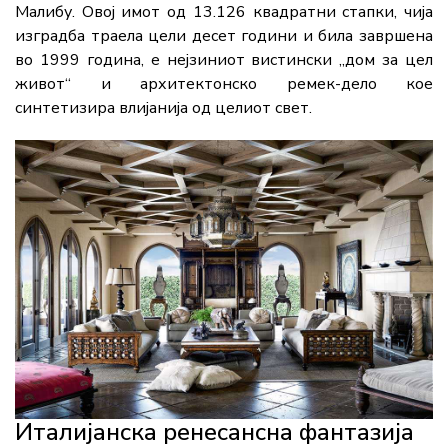
Малибу. Овој имот од 13.126 квадратни стапки, чија
изградба траела цели десет години и била завршена
во 1999 година, е нејзиниот вистински „дом за цел
живот“ и архитектонско ремек-дело кое
синтетизира влијанија од целиот свет.
Италијанска ренесансна фантазија