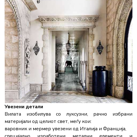
Увезени детали
Вилата изобилува со луксузни, рачно избрани
материјали од целиот свет, меѓу кои:
варовник и мермер увезени од Италија и Франција,
специјално изработени метални елементи и