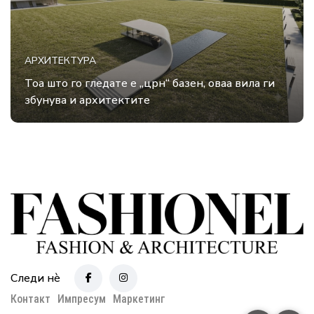
АРХИТЕКТУРА
Тоа што го гледате е „црн“ базен, оваа вила ги
збунува и архитектите
Следи нè
Контакт
Импресум
Маркетинг