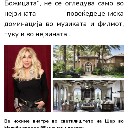
Божицата“, не се огледува само во
нејзината повеќедецениска
доминација во музиката и филмот,
туку и во нејзината...
Ве носиме внатре во светилиштето на Шер во