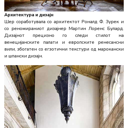
Архитектура и дизајн
Шер соработувала со архитектот Роналд Ф. Зурек и
со реномираниот дизајнер Мартин Лоренс Булард.
Дизајнот прецизно го следи стилот на
венецијанските палати и европските ренесансни
вили, збогатен со егзотични текстури од марокански
и шпански дизајн.