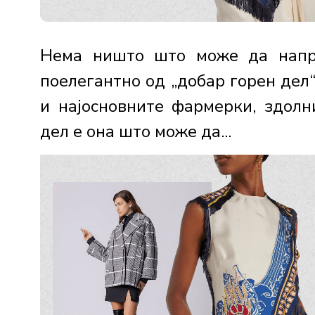
Нема ништо што може да напр
поелегантно од „добар горен дел“
и најосновните фармерки, здолн
дел е она што може да...