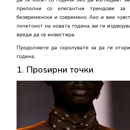
преполни со елегантни трендови за 
безвременски и современо. Ако и вие чувс
почетокот на новата година, ви ги издвоју
вреди да се инвестира.
Продолжете да скролувате за да ги откр
година.
1. Проѕирни точки