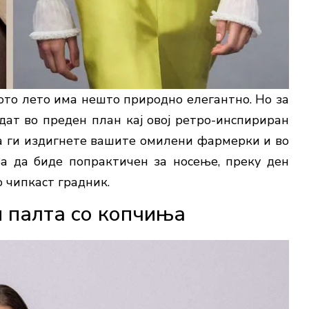
то лето има нешто природно елегантно. Но за
дат во преден план кај овој ретро-инспириран
да ги издигнете вашите омилени фармерки и во
За да биде попрактичен за носење, преку ден
о чипкаст градник.
и палта со копчиња