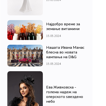
Најдобро време за
земање витамини
15.05.2024
Нашата Ивана Манас
блесна во новата
кампања на D&G
15.05.2024
Ева Живковска -
голема надеж на
оперското ѕвездено
небо