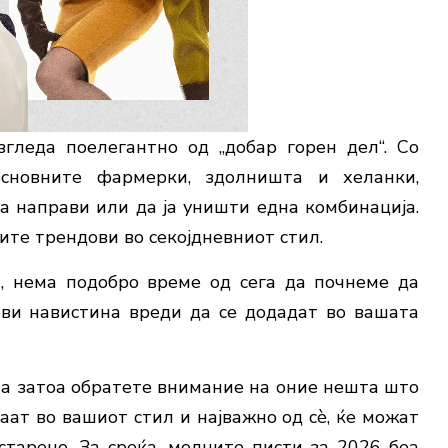
гледа поелегантно од „добар горен дел“. Со
основните фармерки, здолништа и хеланки,
а направи или да ја уништи една комбинација.
вите трендови во секојдневниот стил.
, нема подобро време од сега да почнеме да
ви навистина вреди да се додадат во вашата
па затоа обратете внимание на оние нешта што
аат во вашиот стил и најважно од сè, ќе можат
старено. За среќа, модните писти за 2026 беа