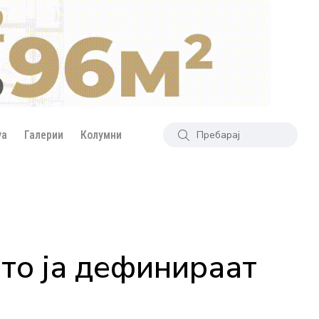
уа
Галерии
Колумни
то ја дефинираат