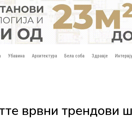
а
Убавина
Архитектура
Бела соба
Здравје
Интервј
тте врвни трендови ш