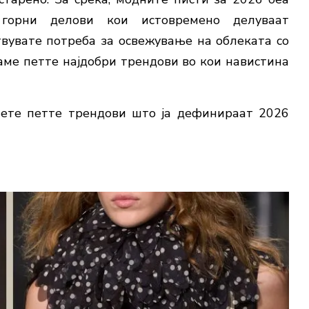
горни делови кои истовремено делуваат
твувате потреба за освежување на облеката со
ваме петте најдобри трендови во кои навистина
иете петте трендови што ја дефинираат 2026