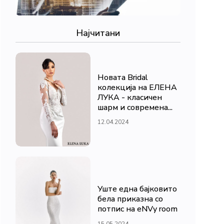
Најчитани
Новата Bridal
колекција на ЕЛЕНА
ЛУКА - класичен
шарм и современа...
12.04.2024
Уште една бајковито
бела приказна со
потпис на eNVy room
15.05.2024