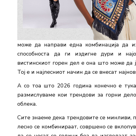
може да направи една комбинација да из
способноста да ги издигне дури и нај
вистинскиот горен дел е она што може да ј
Тој е и најлесниот начин да се внесат најно
А со тоа што 2026 година конечно е тука
размислуваме кои трендови за горни дело
облека.
Сите знаеме дека трендовите се минливи, 
лесно се комбинираат, совршено се вклопув
да се носат со години без да изгледаат за