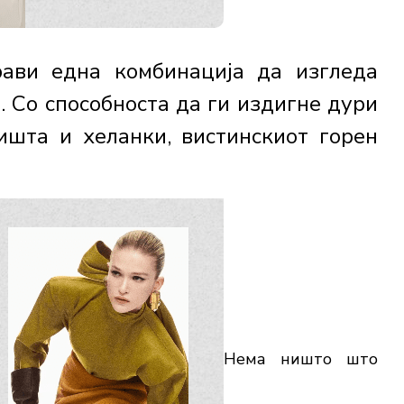
ави една комбинација да изгледа
. Со способноста да ги издигне дури
ишта и хеланки, вистинскиот горен
Нема ништо што