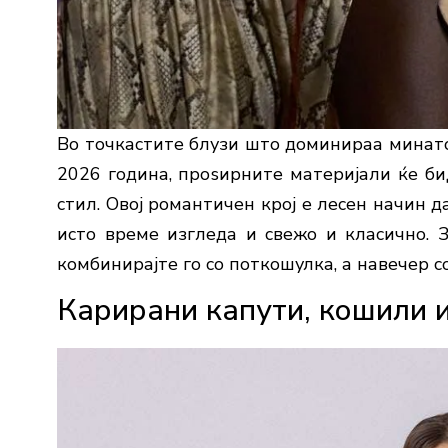
Во точкастите блузи што доминираа минато
2026 година, проѕирните материјали ќе би
стил. Овој романтичен крој е лесен начин 
исто време изгледа и свежо и класично. 
комбинирајте го со поткошулка, а навечер с
Карирани капути, кошили 