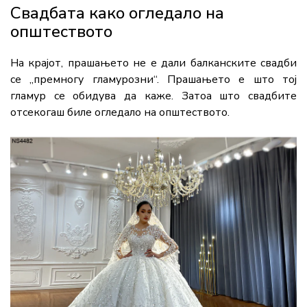
Свадбата како огледало на
општеството
На крајот, прашањето не е дали балканските свадби
се „премногу гламурозни“. Прашањето е што тој
гламур се обидува да каже. Затоа што свадбите
отсекогаш биле огледало на општеството.