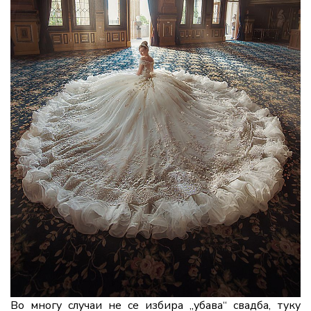
Во многу случаи не се избира „убава“ свадба, туку