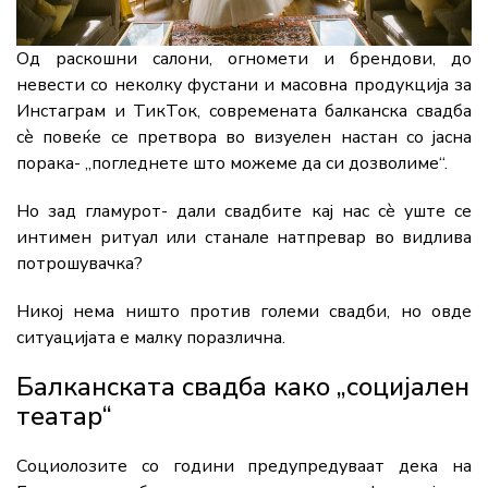
Од раскошни салони, огномети и брендови, до
невести со неколку фустани и масовна продукција за
Инстаграм и ТикТок, современата балканска свадба
сè повеќе се претвора во визуелен настан со јасна
порака- „погледнете што можеме да си дозволиме“.
Но зад гламурот- дали свадбите кај нас сè уште се
интимен ритуал или станале натпревар во видлива
потрошувачка?
Никој нема ништо против големи свадби, но овде
ситуацијата е малку поразлична.
Балканската свадба како „социјален
театар“
Социолозите со години предупредуваат дека на