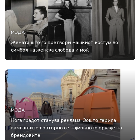
МОДА
Жената што го претвори машкиот костум во
симбол на женска слобода и моќ
МОДА
Кога градот станува реклама: Зошто герила
кампањите повторно се најмоќното оружје на
брендовите