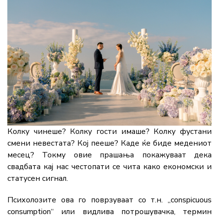
Колку чинеше? Колку гости имаше? Колку фустани
смени невестата? Кој пееше? Каде ќе биде медениот
месец? Токму овие прашања покажуваат дека
свадбата кај нас честопати се чита како економски и
статусен сигнал.
Психолозите ова го поврзуваат со т.н. „conspicuous
consumption“ или видлива потрошувачка, термин