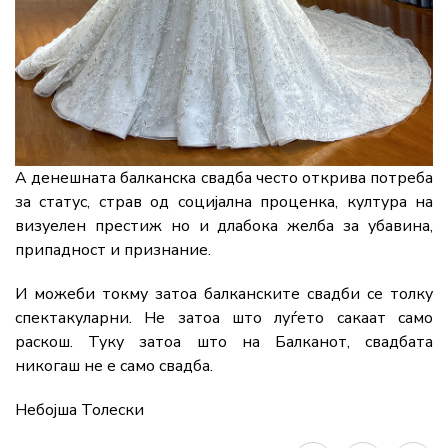
А денешната балканска свадба често открива потреба
за статус, страв од социјална проценка, култура на
визуелен престиж но и длабока желба за убавина,
припадност и признание.
И можеби токму затоа балканските свадби се толку
спектакуларни. Не затоа што луѓето сакаат само
раскош. Туку затоа што на Балканот, свадбата
никогаш не е само свадба.
Небојша Толески