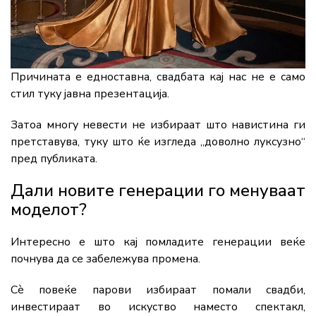
Причината е едноставна, свадбата кај нас не е само
стил туку јавна презентација.
Затоа многу невести не избираат што навистина ги
претставува, туку што ќе изгледа „доволно луксузно“
пред публиката.
Дали новите генерации го менуваат
моделот?
Интересно е што кај помладите генерации веќе
почнува да се забележува промена.
Сè повеќе парови избираат помали свадби,
инвестираат во искуство наместо спектакл,