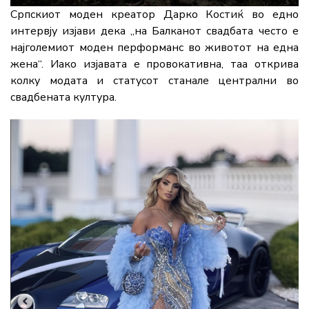
Српскиот моден креатор Дарко Костиќ во едно
интервју изјави дека „на Балканот свадбата често е
најголемиот моден перформанс во животот на една
жена“. Иако изјавата е провокативна, таа открива
колку модата и статусот станале централни во
свадбената култура.