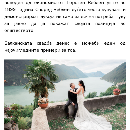
воведен од економистот Торстен Веблен уште во
1899 година. Според Веблен, луѓето често купуваат и
демонстрираат луксуз не само за лична потреба, туку
за јавно да ја покажат својата позиција во
општеството.
Балканската свадба денес е можеби еден од
најочигледните примери за тоа.