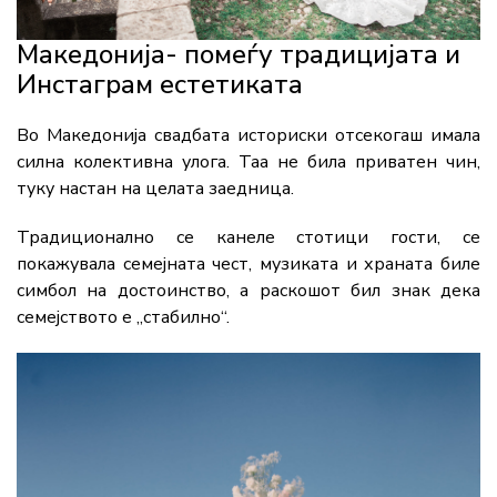
Македонија- помеѓу традицијата и
Инстаграм естетиката
Во Македонија свадбата историски отсекогаш имала
силна колективна улога. Таа не била приватен чин,
туку настан на целата заедница.
Традиционално се канеле стотици гости, се
покажувала семејната чест, музиката и храната биле
симбол на достоинство, а раскошот бил знак дека
семејството е „стабилно“.