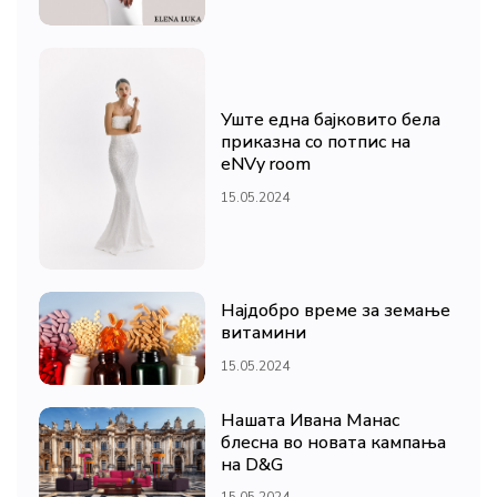
Уште една бајковито бела
приказна со потпис на
eNVy room
15.05.2024
Најдобро време за земање
витамини
15.05.2024
Нашата Ивана Манас
блесна во новата кампања
на D&G
15.05.2024