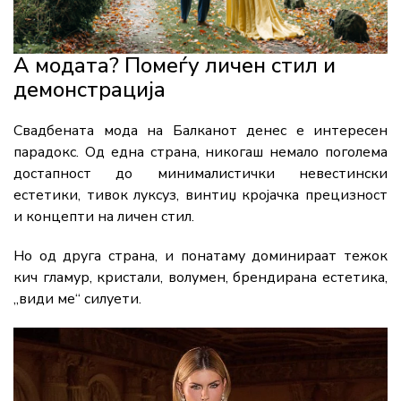
А модата? Помеѓу личен стил и
демонстрација
Свадбената мода на Балканот денес е интересен
парадокс. Од една страна, никогаш немало поголема
достапност до минималистички невестински
естетики, тивок луксуз, винтиџ кројачка прецизност
и концепти на личен стил.
Но од друга страна, и понатаму доминираат тежок
кич гламур, кристали, волумен, брендирана естетика,
„види ме“ силуети.