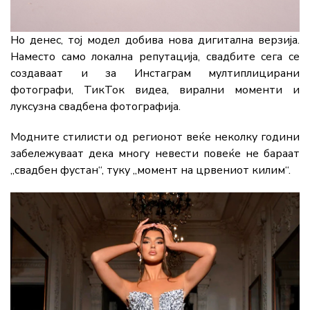
Но денес, тој модел добива нова дигитална верзија.
Наместо само локална репутација, свадбите сега се
создаваат и за Инстаграм мултиплицирани
фотографи, ТикТок видеа, вирални моменти и
луксузна свадбена фотографија.
Модните стилисти од регионот веќе неколку години
забележуваат дека многу невести повеќе не бараат
„свадбен фустан“, туку „момент на црвениот килим“.