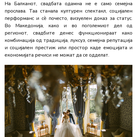
На Балканот, свадбата одамна не е само семејна
прослава. Таа станала културен спектакл, социјален
перформанс и сè почесто, визуелен доказ за статус.
Во Македонија, како и во поголемиот дел од
регионот, свадбите денес функционираат како
комбинација од традиција, луксуз, семејна репутација
и социјален престиж или простор каде емоцијата и
економијата речиси не можат да се одделат.