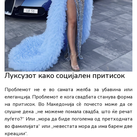
Луксузот како социјален притисок
Проблемот не е во самата желба за убавина или
елеганција. Проблемот е кога свадбата станува форма
на притисок. Во Македонија сè почесто може да се
слушне дека „не можеме помала свадба, што ќе речат
луѓето?“ Или „мора да биде поголема од претходната
во фамилијата“ или „невестата мора да има барем две
креации“.