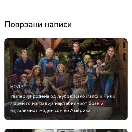
Поврзани написи
МОДА
Империја родена од љубов: Како Ралф и Рики
Лорен го изградија најстабилниот брак и
најголемиот моден сон во Америка