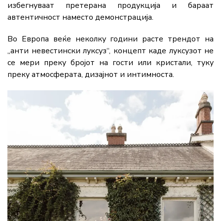
избегнуваат претерана продукција и бараат
автентичност наместо демонстрација.
Во Европа веќе неколку години расте трендот на
„анти невестински луксуз“, концепт каде луксузот не
се мери преку бројот на гости или кристали, туку
преку атмосферата, дизајнот и интимноста.