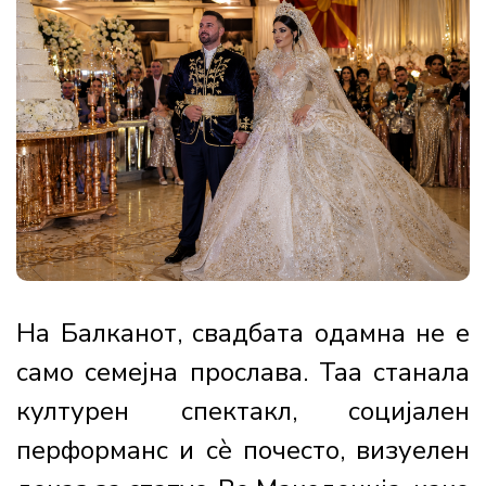
На Балканот, свадбата одамна не е
само семејна прослава. Таа станала
културен спектакл, социјален
перформанс и сè почесто, визуелен