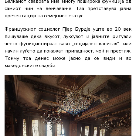
Балканот свадбата има многу поширока функција од
самиот чин на венчавање. Таа претставува јавна
презентација на семејниот статус.
Францускиот социолог Пјер Бурдје уште во 20 век
пишуваше дека вкусот, луксузот и јавните ритуали
често функционираат како „социјален капитал“ или
начин луѓето да покажат припадност, моќ и престиж.
Токму тоа денес може јасно да се види и во
македонските свадби.