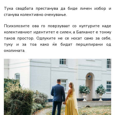
Тука свадбата престанува да биде личен избор и
станува колективно очекување.
Психолозите ова го поврзуваат со културите каде
колективниот идентитет е силен, а Балканот е токму
таков простор. Одлуките не се носат само за себе,
туку и за тоа како ќе бидат перцепирани од
околината.