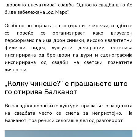
„доволно впечатлива“ свадба. Односно свадба што ќе
биде забележана „од Марс“.
Особено по појавата на социјалните мрежи, свадбите
сè повеќе се организираат како визуелен
перформанс па има дрон снимки, високо квалитетни
филмски видеа, луксузни декорации, естетика
инспирирана од брендови па дури и сценографија
инспирирана од свадби на светски познатите
личности.
„Колку чинеше?“ е прашањето што
го открива Балканот
Во западноевропските култури, прашањето за цената
на свадбата често се смета за непристојно. На
Балканот, тоа речиси секогаш е дел од разговорот.