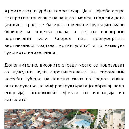
Архитектот и урбан теоретичар Џејн Џејкобс остро
се спротивставуваше на ваквиот модел, тврдејќи дека
„живиот град“ се базира на мешани функции, мали
блокови и човечка скала, а не на изолирани
вертикални кули. Според неа, прекумерната
вертикалност создава „мртви улици“ и го намалува
чувството на заедница.
Дополнително, високите згради често се поврзуваат
со луксузни кули спротивставени на сиромашни
населби, губење на човечка скала во градот, силно
оптоварување на инфраструктурата (сообраќај, вода,
енергија), психолошки ефекти на изолација кај
жителите