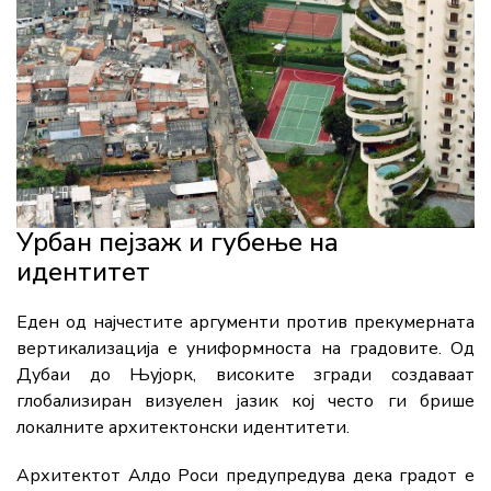
Урбан пејзаж и губење на
идентитет
Еден од најчестите аргументи против прекумерната
вертикализација е униформноста на градовите. Од
Дубаи до Њујорк, високите згради создаваат
глобализиран визуелен јазик кој често ги брише
локалните архитектонски идентитети.
Архитектот Алдо Роси предупредува дека градот е