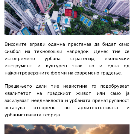
Високите згради одамна престанаа да бидат само
симбол на технолошки напредок. Денес тие се
истовремено урбана стратегија, економски
инструмент и културен знак, но и една од
најконтроверзните форми на современо градење.
Прашањето дали тие навистина го подобруваат
квалитетот на градскиот живот или само ја
засилуваат нееднаквоста и урбаната пренатрупаност
останува отворено во архитектонската и
урбанистичката теорија.