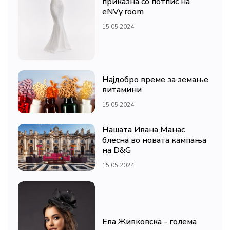
приказна со потпис на
eNVy room
15.05.2024
Најдобро време за земање
витамини
15.05.2024
Нашата Ивана Манас
блесна во новата кампања
на D&G
15.05.2024
Ева Живковска - голема