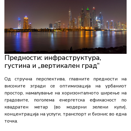
Предности: инфраструктура,
густина и „вертикален град“
Од стручна перспектива, главните предности на
високите згради се оптимизација на урбаниот
простор, намалување на хоризонталното ширење на
градовите, поголема енергетска ефикасност по
квадратен метар (во модерни зелени кули),
концентрација на услуги, транспорт и бизнис во една
точка.