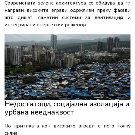
Современата зелена архитектура се обидува да ги
направи високите згради одржливи преку фасади
што дишат, паметни системи за вентилација и
интегрирани енергетски решенија.
Недостатоци, социјална изолација и
урбана нееднаквост
Но критиката кон високите згради е исто толку
силна.