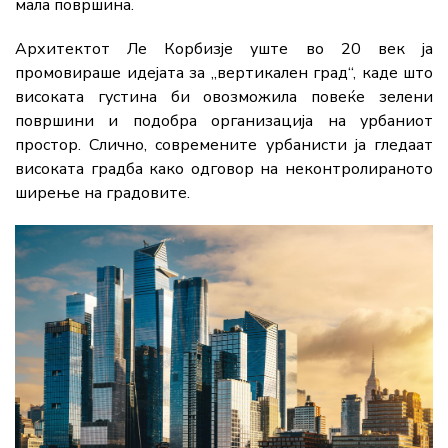
мала површина.
Архитектот Ле Корбизје уште во 20 век ја
промовираше идејата за „вертикален град“, каде што
високата густина би овозможила повеќе зелени
површини и подобра организација на урбаниот
простор. Слично, современите урбанисти ја гледаат
високата градба како одговор на неконтролираното
ширење на градовите.