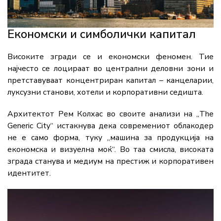
Економски и симболички капитал
Високите згради се и економски феномен. Тие
најчесто се лоцираат во централни деловни зони и
претставуваат концентриран капитал – канцеларии,
луксузни станови, хотели и корпоративни седишта.
Архитектот Рем Колхас во своите анализи на „The
Generic City“ истакнува дека современиот облакодер
не е само форма, туку „машина за продукција на
економска и визуелна моќ“. Во таа смисла, високата
зграда станува и медиум на престиж и корпоративен
идентитет.