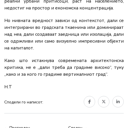
реални урбани притисоци, раст на населението,
недостиг на простор и економска концентрација.
Но нивната вредност зависи од контекстот, дали се
интегрирани во градската ткаенина или доминираат
над неа, дали создаваат заедница или изолација, дали
се одржливи или само визуелно импресивни објекти
на капиталот.
Како што истакнува современата архитектонска
критика, не е „дали треба да градиме високо“, туку
„како и за кого го градиме вертикалниот град“.
Н.Т
Сподели го написот:
← Претходен
Следен →