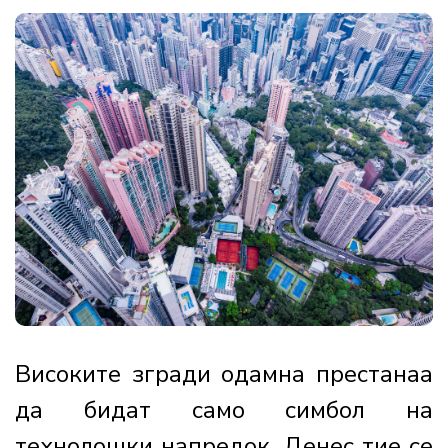
Високите згради одамна престанаа
да бидат само симбол на
технолошки напредок. Денес тие се