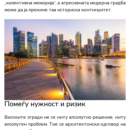
„колективна меморија“, а агресивната модерна градба
може да ја прекине таа историска континуитет.
Помеѓу нужност и ризик
Високите згради не се ниту апсолутно решение, ниту
апсолутен проблем. Тие се архитектонски одговор на