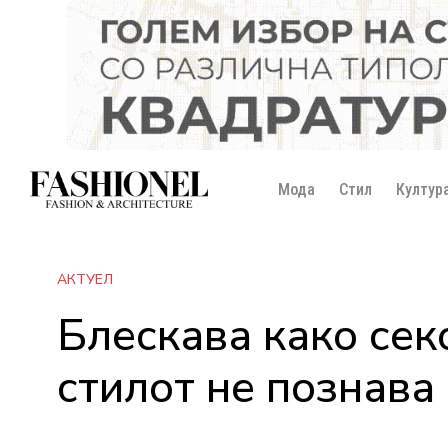
Мода
Стил
Култур
АКТУЕЛ
Блескава како сек
стилот не познава