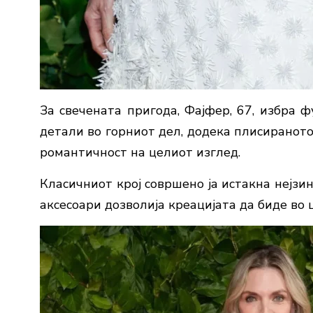
За свечената пригода, Фајфер, 67, избра ф
детали во горниот дел, додека плисиранот
романтичност на целиот изглед.
Класичниот крој совршено ја истакна нејзи
аксесоари дозволија креацијата да биде во