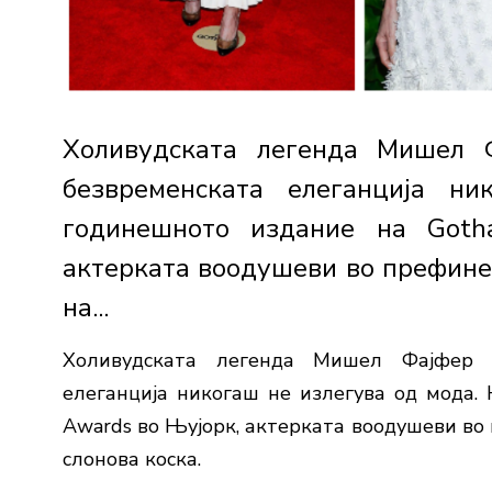
Холивудската легенда Mишел 
безвременската елеганција н
годинешното издание на Goth
актерката воодушеви во префинет
на...
Холивудската легенда
Mишел Фајфер
у
елеганција никогаш не излегува од мода
Awards
во Њујорк, актерката воодушеви во 
слонова коска.