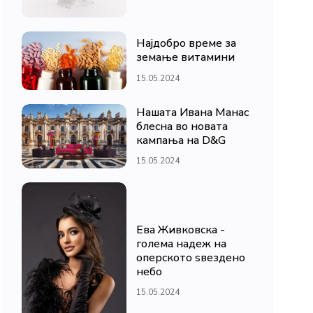
Најдобро време за
земање витамини
15.05.2024
Нашата Ивана Манас
блесна во новата
кампања на D&G
15.05.2024
Ева Живковска -
голема надеж на
оперското ѕвездено
небо
15.05.2024