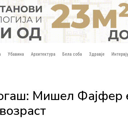
а
Убавина
Архитектура
Бела соба
Здравје
Интервј
огаш: Мишел Фајфер 
 возраст