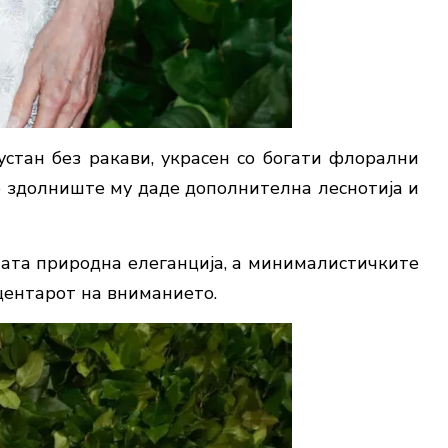
устан без ракави, украсен со богати флорални
о здолниште му даде дополнителна леснотија и
ната природна елеганција, а минималистичките
 центарот на вниманието.