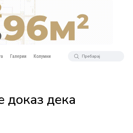
уа
Галерии
Колумни
е доказ дека