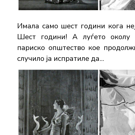
Имала само шест години кога неј
Шест години! А луѓето околу н
париско општество кое продолж
случило ја испратиле да...