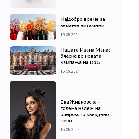
Најдобро време за
земање витамини
15.05.2024
Нашата Ивана Манас
блесна во новата
кампања на D&G
15.05.2024
Ева Живковска -
голема надеж на
оперското ѕвездено
небо
15.05.2024