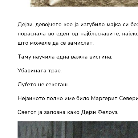
Дејзи, девојчето кое ја изгубило мајка си 
пораснала во еден од најблескавите, наје
што можеле да се замислат.
Таму научила една важна вистина:
Убавината трае.
Луѓето не секогаш.
Нејзиното полно име било Маргерит Севери
Светот ја запозна како Дејзи Фелоуз.