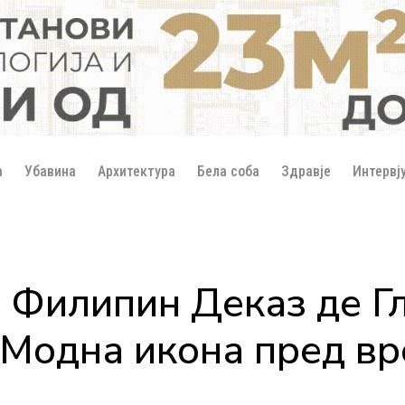
а
Убавина
Архитектура
Бела соба
Здравје
Интервј
 Филипин Деказ де Гл
 Модна икона пред в