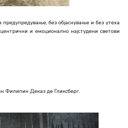
без предупредување, без објаснување и без утеха
ксцентрични и емоционално најстудени светови
н Филипин Деказ де Гликсберг.