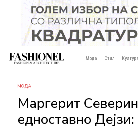
Мода
Стил
Култур
МОДА
Маргерит Северин
едноставно Дејзи: