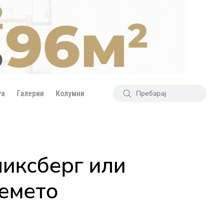
уа
Галерии
Колумни
иксберг или
ремето