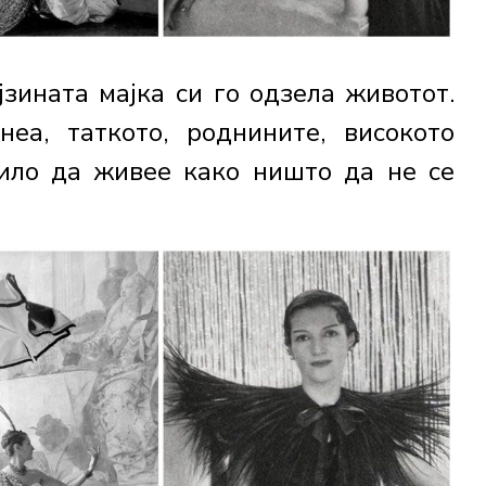
зината мајка си го одзела животот.
еа, таткото, роднините, високото
ило да живее како ништо да не се