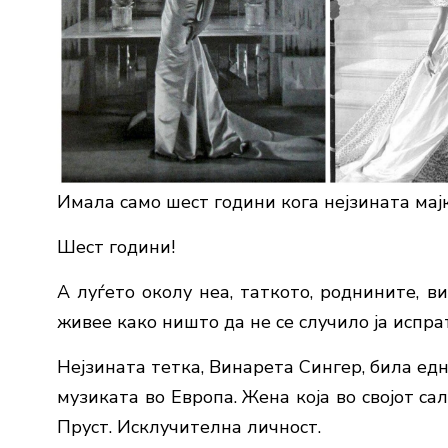
Имала само шест години кога нејзината мајк
Шест години!
А луѓето околу неа, таткото, роднините, 
живее како ништо да не се случило ја испра
Нејзината тетка, Винарета Сингер, била ед
музиката во Европа. Жена која во својот с
Пруст. Исклучителна личност.