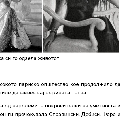
а си го одзела животот.
високото париско општество кое продолжило да
тиле да живее кај нејзината тетка.
на од најголемите покровителки на уметноста и
алон ги пречекувала Стравински, Дебиси, Форе и