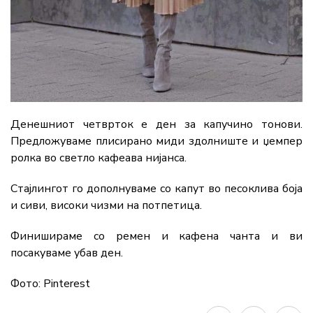
Денешниот четврток е ден за капучино тонови.
Предложуваме плисирано миди здолниште и џемпер
ролка во светло кафеава нијанса.
Стајлингот го дополнуваме со капут во песоклива боја
и сиви, високи чизми на потпетица.
Финишираме со ремен и кафена чанта и ви
посакуваме убав ден.
Фото: Pinterest