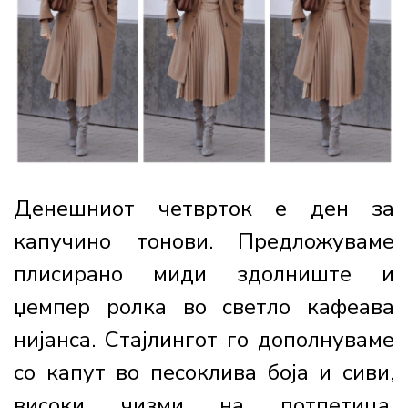
Денешниот четврток е ден за
капучино тонови. Предложуваме
плисирано миди здолниште и
џемпер ролка во светло кафеава
нијанса. Стајлингот го дополнуваме
со капут во песоклива боја и сиви,
високи чизми на потпетица.