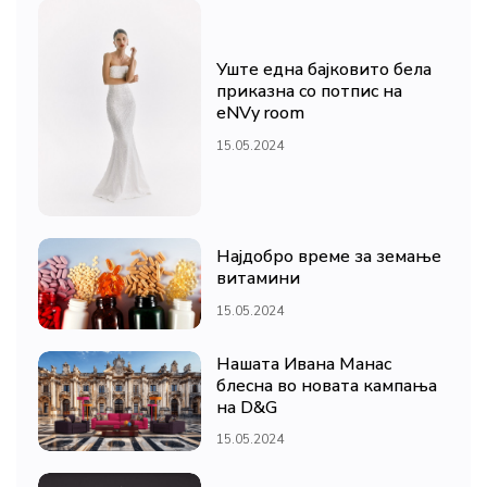
Уште една бајковито бела
приказна со потпис на
eNVy room
15.05.2024
Најдобро време за земање
витамини
15.05.2024
Нашата Ивана Манас
блесна во новата кампања
на D&G
15.05.2024