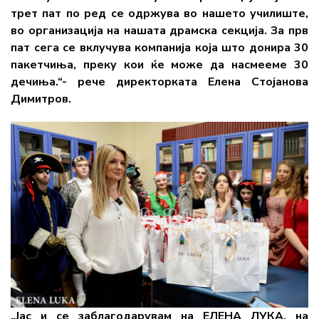
трет пат по ред се одржува во нашето училиште,
во организација на нашата драмска секција. За прв
пат сега се вклучува компанија која што донира 30
пакетчиња, преку кои ќе може да насмееме 30
дечиња.“- рече директорката
Елена Стојанова
Димитров.
„Јас и се заблагодарувам на ЕЛЕНА ЛУКА, на