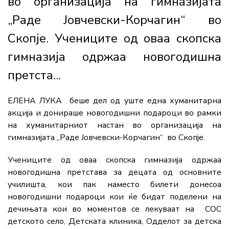
во организација на гимназијата
„Раде Јовчевски-Корчагин“ во
Скопје. Учениците од оваа скопска
гимназија одржаа новогодишна
претста...
ЕЛЕНА ЛУКА беше дел од уште една хуманитарна
акција и донираше новогодишни подароци во рамки
на хуманитарниот настан во организација на
гимназијата „Раде Јовчевски-Корчагин“ во Скопје.
Учениците од оваа скопска гимназија одржаа
новогодишна претстава за децата од основните
училишта, кои пак наместо билети донесоа
новогодишни подароци кои ќе бидат поделени на
дечињата кои во моментов се лекуваат на СОС
детското село, Детската клиника, Одделот за детска