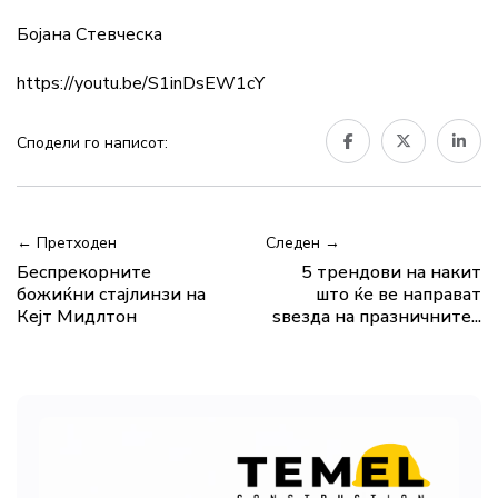
Бојана Стевческа
https://youtu.be/S1inDsEW1cY
Сподели го написот:
← Претходен
Следен →
Беспрекорните
5 трендови на накит
божиќни стајлинзи на
што ќе ве направат
Кејт Мидлтон
ѕвезда на празничните...