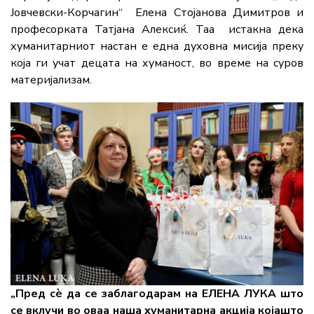
Јовчевски-Корчагин“ Елена Стојанова Димитров и
професорката Татјана Алексиќ. Таа истакна дека
хуманитарниот настан е една духовна мисија преку
која ги учат децата на хуманост, во време на суров
материјализам.
„Пред сѐ да се заблагодарам на ЕЛЕНА ЛУКА што
се вклучи во оваа наша хуманитарна акција којашто