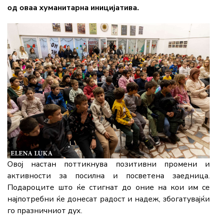
од оваа хуманитарна иницијатива.
Овој настан поттикнува позитивни промени и
активности за посилна и посветена заедница.
Подароците што ќе стигнат до оние на кои им се
најпотребни ќе донесат радост и надеж, збогатувајќи
го празничниот дух.