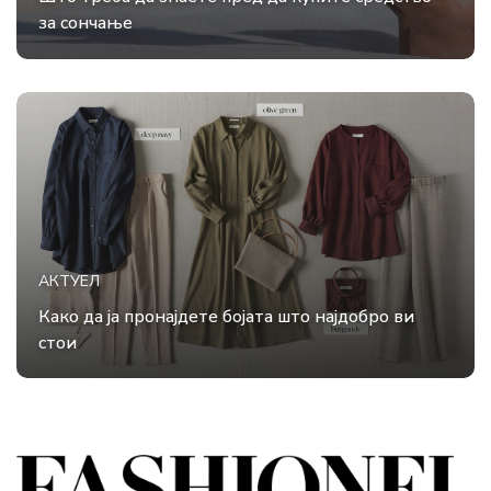
за сончање
АКТУЕЛ
Како да ја пронајдете бојата што најдобро ви
стои