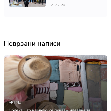
12.07.2024
Поврзани написи
АКТУЕЛ
Облека што најмалку се гужва – идеална за