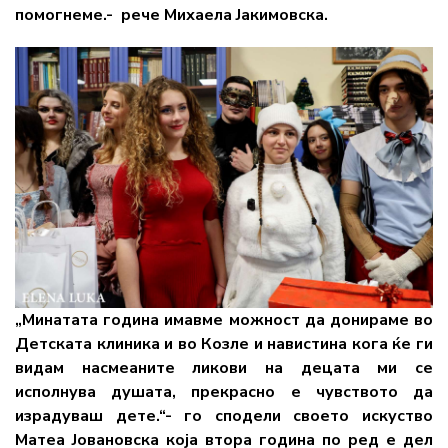
помогнеме.-
рече Михаела Јакимовска.
„Минатата година имавме можност да донираме во
Детската клиника и во Козле и навистина кога ќе ги
видам насмеаните ликови на децата ми се
исполнува душата, прекрасно е чувството да
израдуваш дете.“- го сподели своето искуство
Матеа Јовановска која втора година по ред е дел