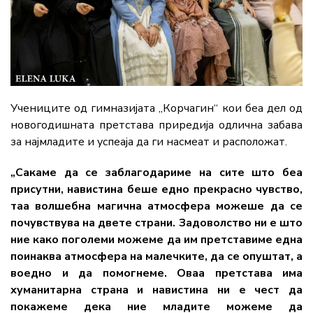
Учениците од гимназијата „Корчагин“ кои беа дел од
новогодишната претстава приредија одлична забава
за најмладите и успеаја да ги насмеат и расположат.
„Сакаме да се заблагодариме на сите што беа
присутни, навистина беше едно прекрасно чувство,
таа волшебна магична атмосфера можеше да се
почувствува на двете страни. Задоволство ни е што
ние како поголеми можеме да им претставиме една
поинаква атмосфера на малечките, да се опуштат, а
воедно и да помогнеме. Оваа претстава има
хуманитарна страна и навистина ни е чест да
покажеме дека ние младите можеме да