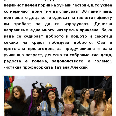
нејзиниот вечен порив на хумани гестови, што успеа
со нејзиниот дрим тим да спакуваат 30 пакетчиња,
кои нашите деца ќе ги однесат на тие што најмногу
им требаат за да ги израдуваат. Денеска
направивме една многу интересна приказна, бајка
каде се судираат доброто и лошото и секогаш
секако на крајот победува доброто. Ова е
претстава прилагодена за предучилишна и рана
училишна возраст, денеска ги собравме тие деца,
радоста е голема, задоволството е големо“.
-
истакна професорката Татјана Алексиќ.