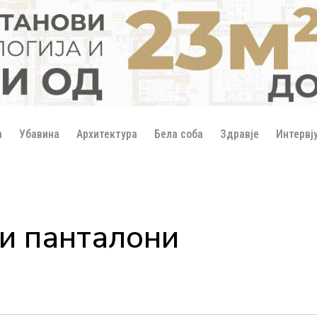
а
Убавина
Архитектура
Бела соба
Здравје
Интервј
и панталони