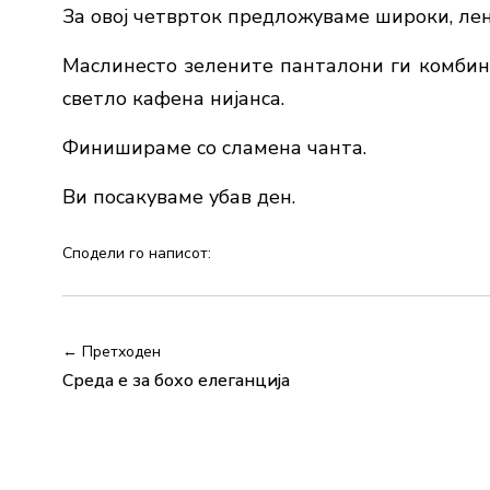
За овој четврток предложуваме широки, ле
Маслинесто зелените панталони ги комбини
светло кафена нијанса.
Финишираме со сламена чанта.
Ви посакуваме убав ден.
Сподели го написот:
← Претходен
Среда е за бохо елеганција