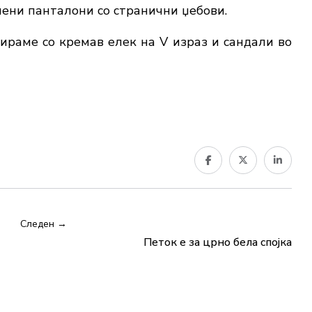
нени панталони со странични џебови.
раме со кремав елек на V израз и сандали во
Следен →
Петок е за црно бела спојка