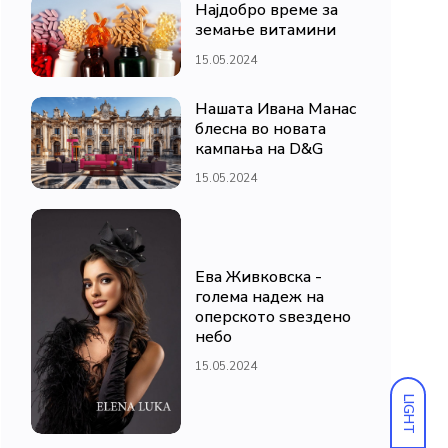
Најдобро време за
земање витамини
15.05.2024
Нашата Ивана Манас
блесна во новата
кампања на D&G
15.05.2024
Ева Живковска -
голема надеж на
оперското ѕвездено
небо
15.05.2024
LIGHT