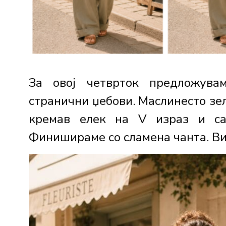
За овој четврток предложува
странични џебови. Маслинесто зе
кремав елек на V израз и са
Финишираме со сламена чанта. Ви