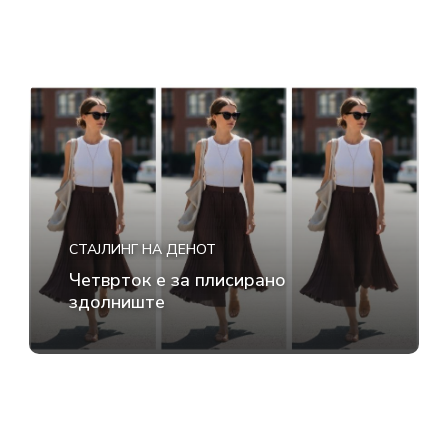
СТАЈЛИНГ НА ДЕНОТ
Четврток е за плисирано
здолниште