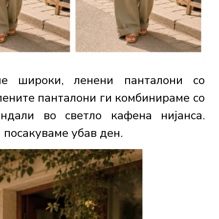
ме широки, ленени панталони со
лените панталони ги комбинираме со
ндали во светло кафена нијанса.
 посакуваме убав ден.