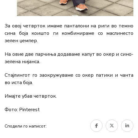
За овој четврток имаме панталони на риги во темно
сина боја коишто ги комбинираме со маслинесто
зелен џемпер.
На овие две парчиња додаваме капут во окер и сино-
зелена нијанса.
Стајлингот го заокружуваме со окер патики и чанта
во иста боја.
Имајте убав четврток.
Фото: Pinterest
Сподели го написот: