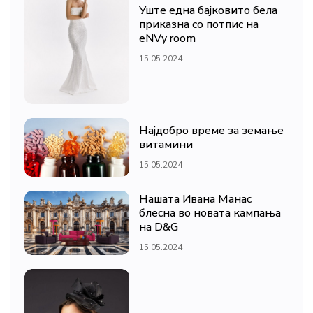
Уште една бајковито бела
приказна со потпис на
eNVy room
15.05.2024
Најдобро време за земање
витамини
15.05.2024
Нашата Ивана Манас
блесна во новата кампања
на D&G
15.05.2024