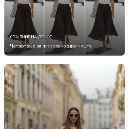
СТАЈЛИНГ НА ДЕНОТ
Четврток е за плисирано здолниште