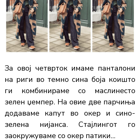
За овој четврток имаме панталони
на риги во темно сина боја коишто
ги комбинираме со маслинесто
зелен џемпер. На овие две парчиња
додаваме капут во окер и сино-
зелена нијанса. Стајлингот го
заокружуваме со окер патики...