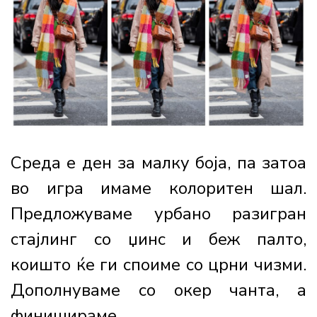
Среда е ден за малку боја, па затоа
во игра имаме колоритен шал.
Предложуваме урбано разигран
стајлинг со џинс и беж палто,
коишто ќе ги споиме со црни чизми.
Дополнуваме со окер чанта, а
финишираме...