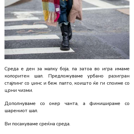
Среда е ден за малку боја, па затоа во игра имаме
колоритен шал. Предложуваме урбано разигран
стајлинг со џинс и беж палто, коишто ќе ги споиме со
црни чизми.
Дополнуваме со окер чанта, а финишираме со
шарениот шал.
Ви посакуваме среќна среда.