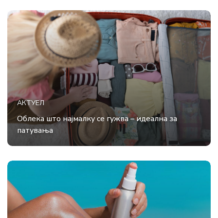
АКТУЕЛ
Облека што најмалку се гужва – идеална за
патувања