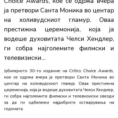
Choice Awards, кое се одржа вчера
ја претвори Санта Моника во центар
на холивудскиот гламур. Оваа
престижна церемонија, која ја
водеше духовитата Челси Хендлер,
ги собра најголемите филмски и
телевизиски...
Јубилејното 30-то издание на
Critics Choice Awards,
кое се одржа вчера ја претвори Санта Моника во
центар на холивудскиот гламур. Оваа престижна
церемонија, која ја водеше духовитата Челси Хендлер,
ги собра најголемите филмски и телевизиски ѕвезди
за да ги одбележи најдобрите остварувања на
годината.