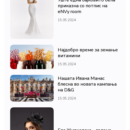
Уште една бајковито бела
приказна со потпис на
eNVy room
15.05.2024
Најдобро време за земање
витамини
15.05.2024
Нашата Ивана Манас
блесна во новата кампања
на D&G
15.05.2024