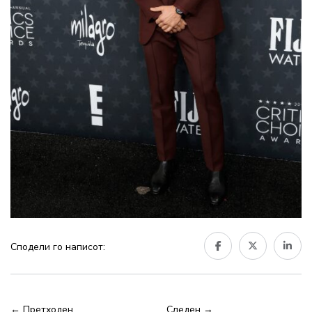
Сподели го написот:
← Претходен
Следен →