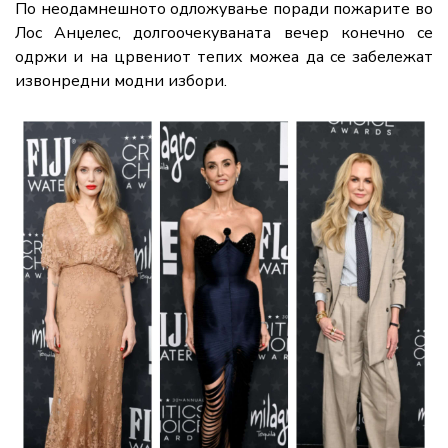
По неодамнешното одложување поради пожарите во
Лос Анџелес, долгоочекуваната вечер конечно се
одржи и на црвениот тепих можеа да се забележат
извонредни модни избори.