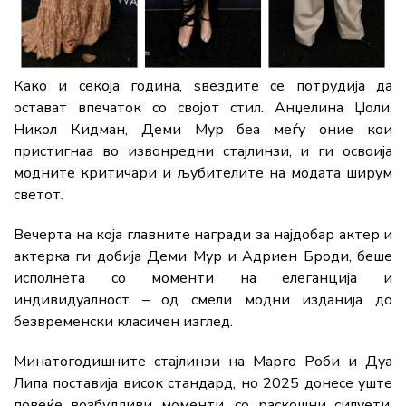
Како и секоја година, ѕвездите се потрудија да
остават впечаток со својот стил. Анџелина Џоли,
Никол Кидман, Деми Мур беа меѓу оние кои
пристигнаа во извонредни стајлинзи, и ги освоија
модните критичари и љубителите на модата ширум
светот.
Вечерта на која главните награди за најдобар актер и
актерка ги добија Деми Мур и Адриен Броди, беше
исполнета со моменти на елеганција и
индивидуалност – од смели модни изданија до
безвременски класичен изглед.
Минатогодишните стајлинзи на Марго Роби и Дуа
Липа поставија висок стандард, но 2025 донесе уште
повеќе возбудливи моменти, со раскошни силуети,