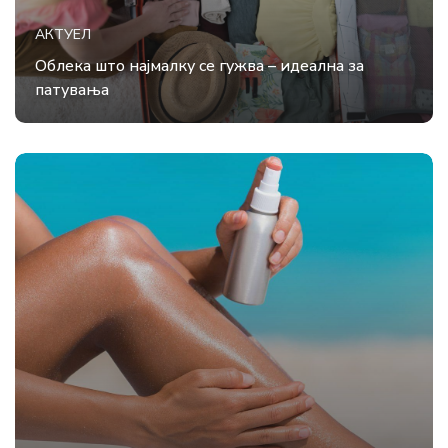
АКТУЕЛ
Облека што најмалку се гужва – идеална за
патувања