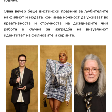
година.
Оваа вечер беше вистински празник за љубителите
на филмот и модата, кои имаа можност да уживаат во
креативноста и стручноста на дизајнерите чија
работа е клучна за изградба на визуелниот
идентитет на филмовите и сериите.