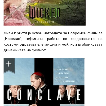
Лизи Кристл ја освои наградата за Современ филм за
„Конклав“, нејзината работа во создавањето на
костуми одразува елеганција и моќ, кои ја обликуваат
динамиката на филмот.