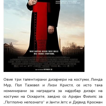
Овие три талентирани дизајнери на костуми, Линда
Мур, Пол Тазевел и Лизи Кристл, се исто така
номинирани за наградата за најдобар дизајн на
костуми на Оскарите, заедно со Аријан Филипс за
„Потполно непознато“ и Јанти Јетс и Дејвид Кросман