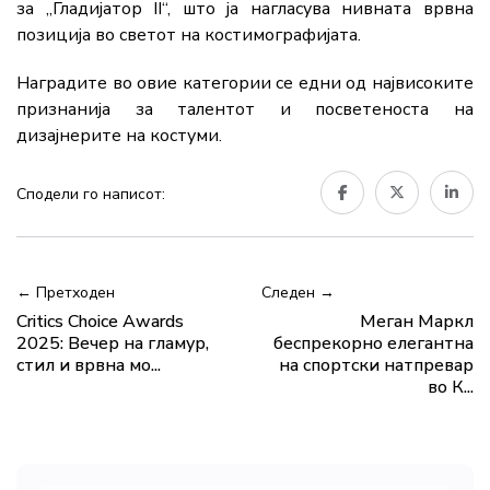
за „Гладијатор II“, што ја нагласува нивната врвна
позиција во светот на костимографијата.
Наградите во овие категории се едни од највисоките
признанија за талентот и посветеноста на
дизајнерите на костуми.
Сподели го написот:
← Претходен
Следен →
Critics Choice Awards
Меган Маркл
2025: Вечер на гламур,
беспрекорно елегантна
стил и врвна мо...
на спортски натпревар
во К...