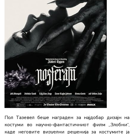
Пол Тазевел беше награден за најдобар дизајн на
костуми во научно-фантастичниот филм „Злобни“,
каде неговите визуелни решенија за костумите ја