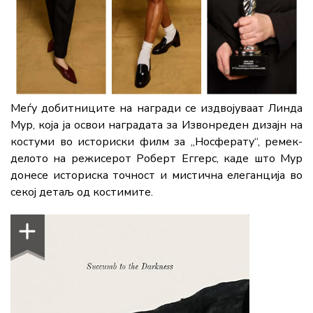
Меѓу добитниците на награди се издвојуваат Линда
Мур, која ја освои наградата за Извонреден дизајн на
костуми во историски филм за „Носферату“, ремек-
делото на режисерот Роберт Еггерс, каде што Мур
донесе историска точност и мистична елеганција во
секој детаљ од костимите.