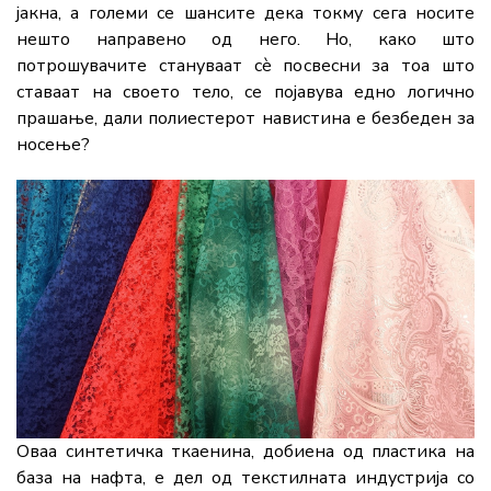
јакна, а големи се шансите дека токму сега носите
нешто направено од него. Но, како што
потрошувачите стануваат сè посвесни за тоа што
ставаат на своето тело, се појавува едно логично
прашање, дали полиестерот навистина е безбеден за
носење?
Оваа синтетичка ткаенина, добиена од пластика на
база на нафта, е дел од текстилната индустрија со