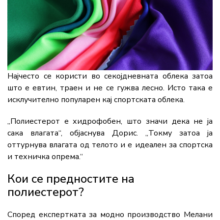
Најчесто се користи во секојдневната облека затоа
што е евтин, траен и не се гужва лесно. Исто така е
исклучително популарен кај спортската облека.
„Полиестерот е хидрофобен, што значи дека не ја
сака влагата“, објаснува Дорис. „Токму затоа ја
оттурнува влагата од телото и е идеален за спортска
и техничка опрема.“
Кои се предностите на
полиестерот?
Според експертката за модно производство Мелани