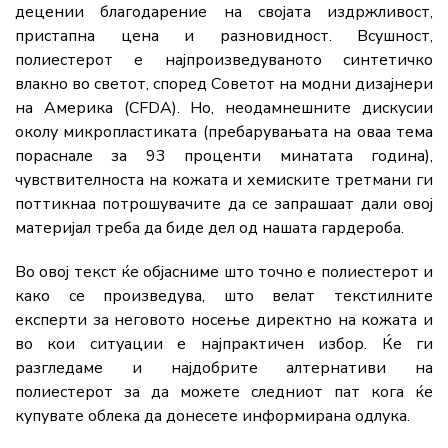
децении благодарение на својата издржливост,
пристапна цена и разновидност. Всушност,
полиестерот е најпроизведуваното синтетичко
влакно во светот, според Советот на модни дизајнери
на Америка (CFDA). Но, неодамнешните дискусии
околу микропластиката (пребарувањата на оваа тема
пораснале за 93 проценти минатата година),
чувствителноста на кожата и хемиските третмани ги
поттикнаа потрошувачите да се запрашаат дали овој
материјал треба да биде дел од нашата гардероба.
Во овој текст ќе објасниме што точно е полиестерот и
како се произведува, што велат текстилните
експерти за неговото носење директно на кожата и
во кои ситуации е најпрактичен избор. Ќе ги
разгледаме и најдобрите алтернативи на
полиестерот за да можете следниот пат кога ќе
купувате облека да донесете информирана одлука.