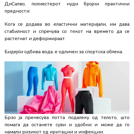
ДиСалво, полиестерот нуди бројни практични
предности:
Кога се додава во еластични материјали, им дава
стабилност и спречува со текот на времето да се
растегнат и деформираат.
Бидејќи одбива вода, е одличен за спортска облека.
Брзо ја пренесува потта подалеку од телото, што
помага да останете суви и удобни и може да го
намали ризикот од иритации и инфекции.