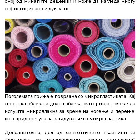
оној од минатите децении и може да изгледа многу
софистицирано и луксузно.
Поголемата грижа е поврзана со микропластиката. Кај
спортска облека и долна облека, материјалот може да
испушта микровлакна за време на носење и перење,
што придонесува за загадување со микропластика.
Дополнително, дел од синтетичките ткаенини се
третираат со таканаречени „вечни хемикалии“