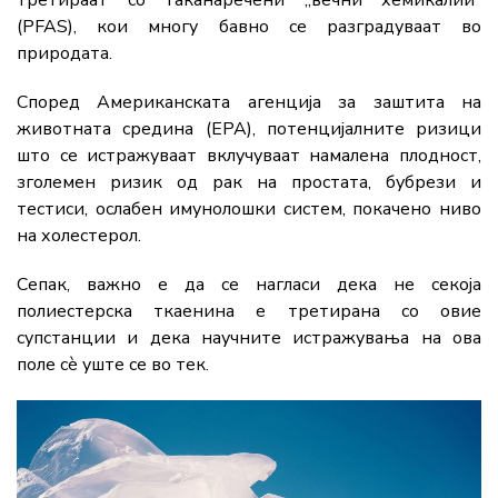
(PFAS), кои многу бавно се разградуваат во
природата.
Според Американската агенција за заштита на
животната средина (EPA), потенцијалните ризици
што се истражуваат вклучуваат намалена плодност,
зголемен ризик од рак на простата, бубрези и
тестиси, ослабен имунолошки систем, покачено ниво
на холестерол.
Сепак, важно е да се нагласи дека не секоја
полиестерска ткаенина е третирана со овие
супстанции и дека научните истражувања на ова
поле сè уште се во тек.