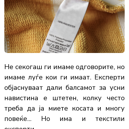
Не секогаш ги имаме одговорите, но
имаме луѓе кои ги имаат. Експерти
објаснуваат дали балсамот за усни
навистина е штетен, колку често
треба да ја миете косата и многу
повеќе... Но има и текстили
експерти...