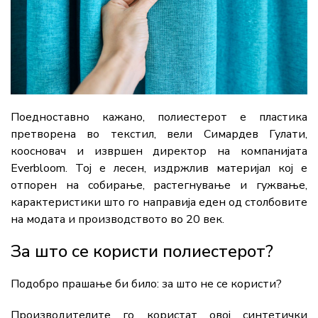
Поедноставно кажано, полиестерот е пластика
претворена во текстил, вели Симардев Гулати,
коосновач и извршен директор на компанијата
Everbloom. Тој е лесен, издржлив материјал кој е
отпорен на собирање, растегнување и гужвање,
карактеристики што го направија еден од столбовите
на модата и производството во 20 век.
За што се користи полиестерот?
Подобро прашање би било: за што не се користи?
Производителите го користат овој синтетички