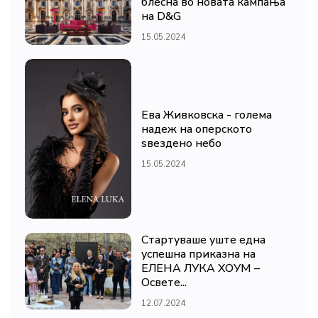
блесна во новата кампања
на D&G
15.05.2024
Ева Живковска - голема
надеж на оперското
ѕвездено небо
15.05.2024
Стартуваше уште една
успешна приказна на
ЕЛЕНА ЛУКА ХОУМ –
Освете...
12.07.2024