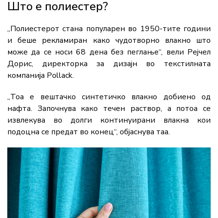
Што е полиестер?
„Полиестерот стана популарен во 1950-тите години
и беше рекламиран како чудотворно влакно што
може да се носи 68 дена без пеглање“, вели Рејчел
Дорис, директорка за дизајн во текстилната
компанија Pollack.
„Тоа е вештачко синтетичко влакно добиено од
нафта. Започнува како течен раствор, а потоа се
извлекува во долги континуирани влакна кои
подоцна се предат во конец“, објаснува таа.