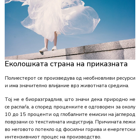
Еколошката страна на приказната
Полиестерот се произведува од необновливи ресурси
и има значително влијание врз животната средина.
Тој не е биоразградлив, што значи дека природно не
се распаѓа, а според проценките е одговорен за околу
10 до 15 проценти од глобалните емисии на јаглерод
поврзани со текстилната индустрија. Причината лежи
во неговото потекло од фосилни горива и енергетски
интензивниот процес на производство.