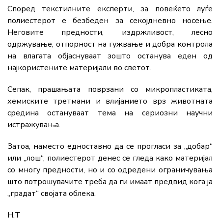
Според текстилните експерти, за повеќето луѓе
полиестерот е безбеден за секојдневно носење.
Неговите предности, издржливост, лесно
одржување, отпорност на гужвање и добра контрола
на влагата објаснуваат зошто останува еден од
најкористените материјали во светот.
Сепак, прашањата поврзани со микропластиката,
хемиските третмани и влијанието врз животната
средина остануваат тема на сериозни научни
истражувања.
Затоа, наместо едноставно да се прогласи за „добар“
или „лош“, полиестерот денес се гледа како материјал
со многу предности, но и со одредени ограничувања
што потрошувачите треба да ги имаат предвид кога ја
„градат“ својата облека.
Н.Т