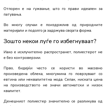
Отпорен е на гужвање, што го прави идеален за
патувања.
Во многу случаи е поиздржлив од природните
материјали и подолго ја задржува својата форма.
Зошто некои луѓе го избегнуваат?
Иако е исклучително распространет, полиестерот не
е без контроверзии.
Прво, бидејќи често се користи во масовно
произведена облека, многумина го поврзуваат со
евтина или неквалитетна мода. Сепак, ниската цена
на производството не значи автоматски и низок
квалитет.
Денешниот полиестер значително се разликува од