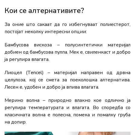
Кои се алтернативите?
За оние што сакаат да го избегнуваат полиестерот,
постојат неколку интересни опции:
Бамбусова вискоза – полусинтетички материјал
добиен од бамбусова пулпа. Мек е, свиленкаст и добро
ја регулира влагата.
Лиоцел (Tencel) – материјал направен од дрвна
целулоза, кој се смета за поеколошка алтернатива.
Лесен е, удобен и добро ја впива влагата.
Мерино волна – природно влакно кое одлично ја
регулира температурата и влагата. Во споредба со
класичната волна е полесна, помека и помалку груба
на допир.