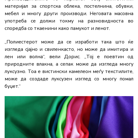
материјал за спортска облека, постелнина, обувки,
мебел и многу други производи. Неговата масовна
употреба се должи токму на разновидноста во
споредба со ткаенини како памукот и ленот.
„Полиестерот може да се изработи така што ќе
изгледа сјајно и свиленкасто, но може да имитира и
лен или волна“, вели Дорис. „Тој е поевтин од
природните влакна, а сепак може да изгледа многу
луксузно. Тоа е вистински камелеон меѓу текстилите,
може да создаде луксузен изглед со многу помал
буџет.“