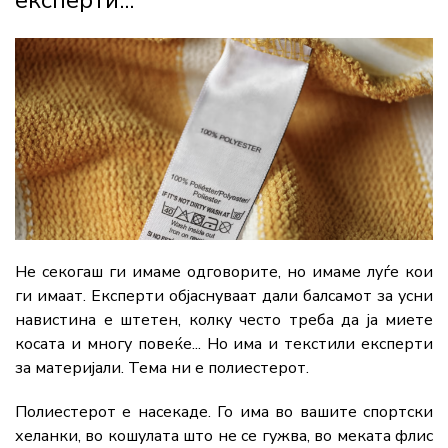
Не секогаш ги имаме одговорите, но имаме луѓе кои
ги имаат. Експерти објаснуваат дали балсамот за усни
навистина е штетен, колку често треба да ја миете
косата и многу повеќе... Но има и текстили експерти
за материјали. Тема ни е полиестерот.
Полиестерот е насекаде. Го има во вашите спортски
хеланки, во кошулата што не се гужва, во меката флис