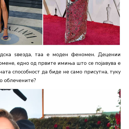
дска ѕвезда, таа е моден феномен. Децении
помене, едно од првите имиња што се појавува е
ината способност да биде не само присутна, туку
ро облечените?