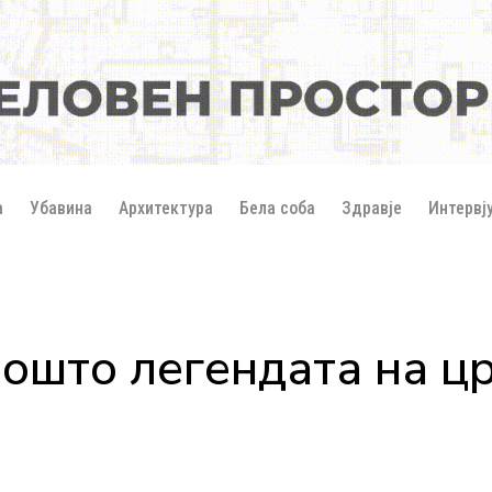
а
Убавина
Архитектура
Бела соба
Здравје
Интервј
ошто легендата на цр