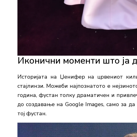
Иконични моменти што ја 
Историјата на Џенифер на црвениот кил
стајлинзи. Можеби најпознатото е нејзинот
година, фустан толку драматичен и привле
до создавање на Google Images, само за да
тој фустан.