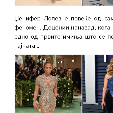
Џенифер Лопез е повеќе од сам
феномен. Децении наназад, кога 
едно од првите имиња што се по
тајната...