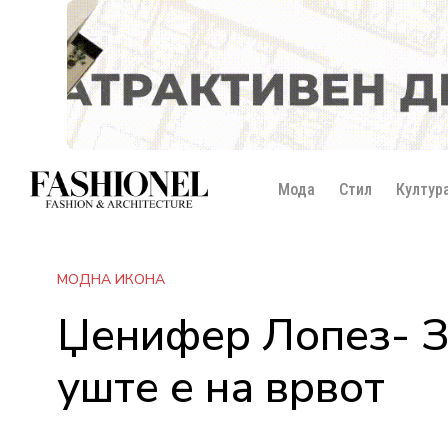
Мода
Стил
Култур
МОДНА ИКОНА
Џенифер Лопез- З
уште е на врвот