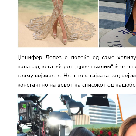
Џенифер Лопез е повеќе од само холиву
наназад, кога зборот „црвен килим“ ќе се с
токму нејзиното. Но што е тајната зад нејз
константно на врвот на списокот од најдоб