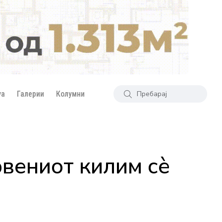
уа
Галерии
Колумни
вениот килим сè