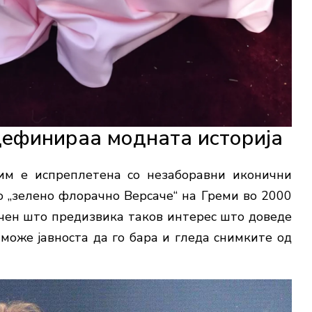
дефинираа модната историја
им е испреплетена со незаборавни иконични
о „зелено флорачно Версаче“ на Греми во 2000
чен што предизвика таков интерес што доведе
 може јавноста да го бара и гледа снимките од