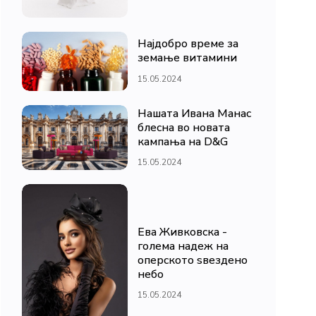
Најдобро време за
земање витамини
15.05.2024
Нашата Ивана Манас
блесна во новата
кампања на D&G
15.05.2024
Ева Живковска -
голема надеж на
оперското ѕвездено
небо
15.05.2024