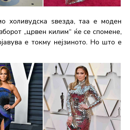
о холивудска ѕвезда, таа е моден
зборот „црвен килим“ ќе се спомене,
јавува е токму нејзиното. Но што е