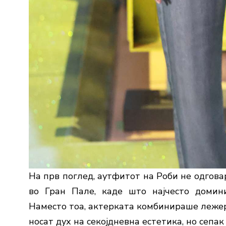
На прв поглед, аутфитот на Роби не одгов
во Гран Пале, каде што најчесто домин
Наместо тоа, актерката комбинираше леже
носат дух на секојдневна естетика, но сепа