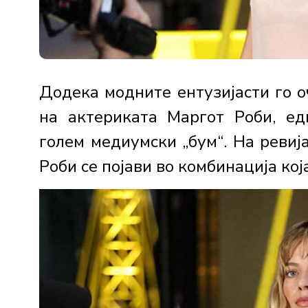
Додека модните ентузијасти го о
на актериката Маргот Роби, ед
голем медиумски „бум“. На ревиј
Роби се појави во комбинација која 