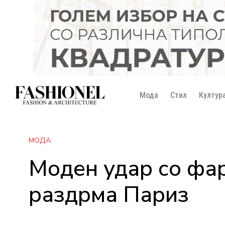
Мода
Стил
Култур
МОДА
Моден удар со фар
раздрма Париз