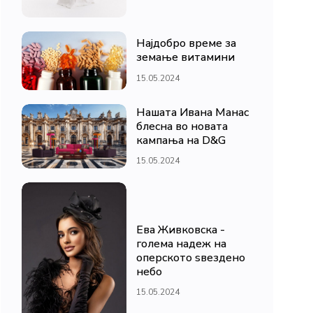
Најдобро време за
земање витамини
15.05.2024
Нашата Ивана Манас
блесна во новата
кампања на D&G
15.05.2024
Ева Живковска -
голема надеж на
оперското ѕвездено
небо
15.05.2024