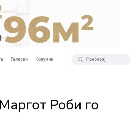
уа
Галерии
Колумни
Маргот Роби го