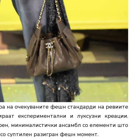
ара на очекуваните фешн стандарди на ревиите
ираат експериментални и луксузни креации.
рен, минималистички ансамбл со елементи што
к со суптилен разигран фешн момент.