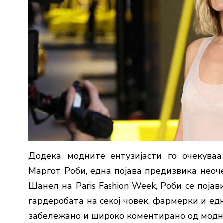
Додека модните ентузијасти го очекуваа
Маргот Роби
, една појава предизвика неоч
Шанел на
Paris Fashion Week
, Роби се поја
гардеробата на секој човек, фармерки и ед
забележано и широко коментирано од модн