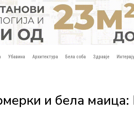
а
Убавина
Архитектура
Бела соба
Здравје
Интервј
мерки и бела маица: 