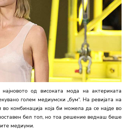
 најновото од високата мода на актериката
екувано голем медиумски „бум“. На ревијата на
ви во комбинација која би можела да се најде во
ноставен бел топ, но тоа решение веднаш беше
ите медиуми.