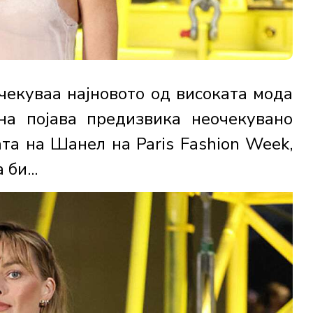
чекуваа најновото од високата мода
на појава предизвика неочекувано
ата на Шанел на Paris Fashion Week,
би...