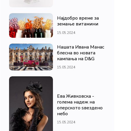
Најдобро време за
земање витамини
15.05.2024
Нашата Ивана Манас
блесна во новата
кампања на D&G
15.05.2024
Ева Живковска -
голема надеж на
оперското ѕвездено
небо
15.05.2024