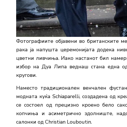
Фотографиите објавени во британските ме
рака ја напушта церемонијата додека нив
цветни ливчиња. Иако настанот бил намер
избор на Дуа Липа веднаш стана една од
кругови.
Наместо традиционален венчален фустан,
модната куќа Schiaparelli, создадена од к
се состоел од прецизно кроено бело сако
копчиња и асиметрично здолниште, над
салонки од Christian Louboutin.