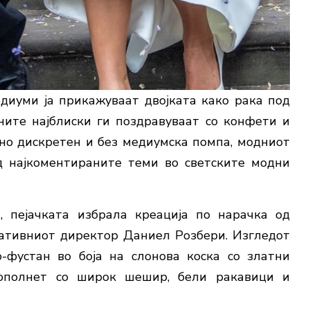
диуми ја прикажуваат двојката како рака под
ните најблиски ги поздравуваат со конфети и
но дискретен и без медиумска помпа, модниот
 најкоментираните теми во светските модни
 пејачката избрала креација по нарачка од
реативниот директор Даниел Розбери. Изгледот
-фустан во боја на слонова коска со златни
ополнет со широк шешир, бели ракавици и