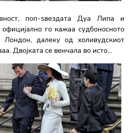
авност, поп-ѕвездата Дуа Липа и
 официјално го кажаа судбоносното
о Лондон, далеку од холивудскиот
а. Двојката се венчала во исто...