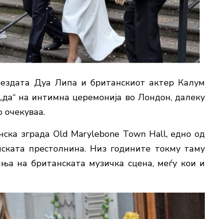
ѕвездата Дуа Липа и британскиот актер Калум
„да“ на интимна церемонија во Лондон, далеку
 очекуваа.
ска зграда Old Marylebone Town Hall, едно од
нската престолнина. Низ годините токму таму
ња на британската музичка сцена, меѓу кои и