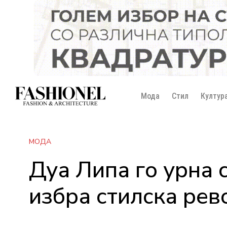
Мода
Стил
Култур
МОДА
Дуа Липа го урна 
избра стилска рев