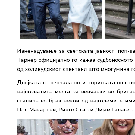
Изненадување за светската јавност, поп-
Тарнер официјално го кажаа судбоносното 
од холивудскиот спектакл што многумина го
Двојката се венчала во историската општин
најпознатите места за венчавки во брита
стапиле во брак некои од најголемите ими
Пол Макартни, Ринго Стар и Лијам Галагер.