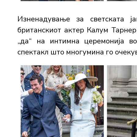
Изненадување за светската ј
британскиот актер Калум Тарнер
„да“ на интимна церемонија в
спектакл што многумина го очекува