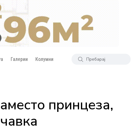
уа
Галерии
Колумни
Наместо принцеза,
нчавка