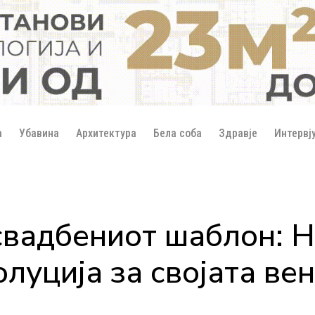
а
Убавина
Архитектура
Бела соба
Здравје
Интервј
свадбениот шаблон: 
олуција за својата ве