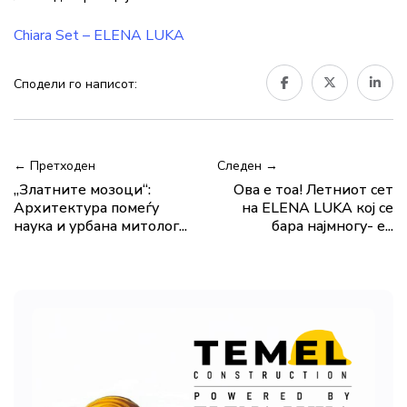
Chiara Set – ELENA LUKA
Сподели го написот:
← Претходен
Следен →
„Златните мозоци“:
Ова е тоа! Летниот сет
Архитектура помеѓу
на ELENA LUKA кој се
наука и урбана митолог...
бара најмногу- е...