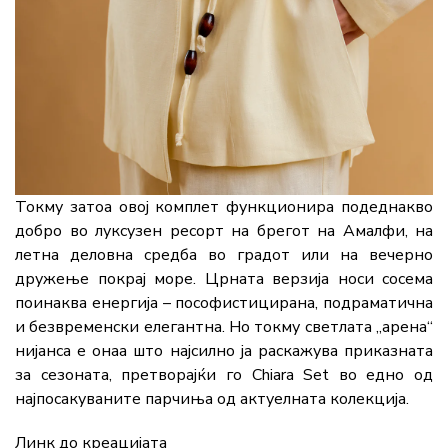
Токму затоа овој комплет функционира подеднакво
добро во луксузен ресорт на брегот на Амалфи, на
летна деловна средба во градот или на вечерно
дружење покрај море. Црната верзија носи сосема
поинаква енергија – пософистицирана, подраматична
и безвременски елегантна. Но токму светлата „арена“
нијанса е онаа што најсилно ја раскажува приказната
за сезоната, претворајќи го Chiara Set во едно од
најпосакуваните парчиња од актуелната колекција.
Линк до креацијата