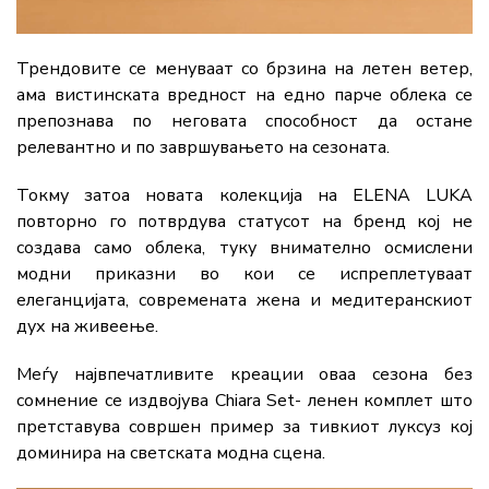
Трендовите се менуваат со брзина на летен ветер,
ама вистинската вредност на едно парче облека се
препознава по неговата способност да остане
релевантно и по завршувањето на сезоната.
Токму затоа новата колекција на ELENA LUKA
повторно го потврдува статусот на бренд кој не
создава само облека, туку внимателно осмислени
модни приказни во кои се испреплетуваат
елеганцијата, современата жена и медитеранскиот
дух на живеење.
Меѓу највпечатливите креации оваа сезона без
сомнение се издвојува Chiara Set- ленен комплет што
претставува совршен пример за тивкиот луксуз кој
доминира на светската модна сцена.