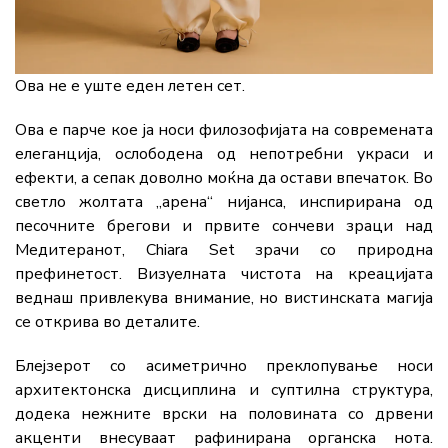
Ова не е уште еден летен сет.
Ова е парче кое ја носи филозофијата на современата
елеганција, ослободена од непотребни украси и
ефекти, а сепак доволно моќна да остави впечаток. Во
светло жолтата „арена“ нијанса, инспирирана од
песочните брегови и првите сончеви зраци над
Медитеранот, Chiara Set зрачи со природна
префинетост. Визуелната чистота на креацијата
веднаш привлекува внимание, но вистинската магија
се открива во деталите.
Блејзерот со асиметрично преклопување носи
архитектонска дисциплина и суптилна структура,
додека нежните врски на половината со дрвени
акценти внесуваат рафинирана органска нота.