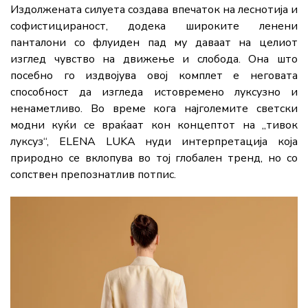
Издолжената силуета создава впечаток на леснотија и
софистицираност, додека широките ленени
панталони со флуиден пад му даваат на целиот
изглед чувство на движење и слобода. Она што
посебно го издвојува овој комплет е неговата
способност да изгледа истовремено луксузно и
ненаметливо. Во време кога најголемите светски
модни куќи се враќаат кон концептот на „тивок
луксуз“, ELENA LUKA нуди интерпретација која
природно се вклопува во тој глобален тренд, но со
сопствен препознатлив потпис.