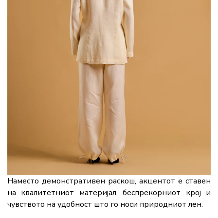
Наместо демонстративен раскош, акцентот е ставен
на квалитетниот материјал, беспрекорниот крој и
чувството на удобност што го носи природниот лен.