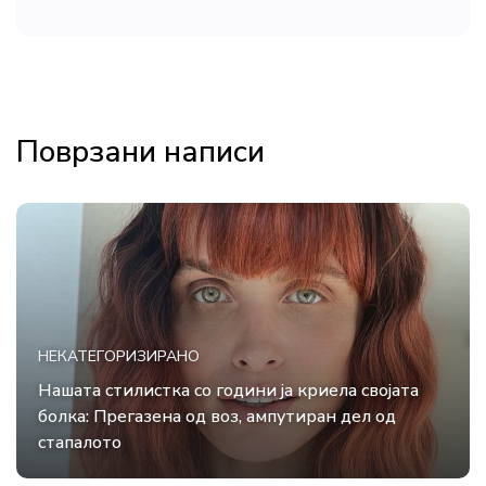
Поврзани написи
НЕКАТЕГОРИЗИРАНО
Нашата стилистка со години ја криела својата
болка: Прегазена од воз, ампутиран дел од
стапалото